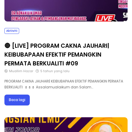
Aktiviti
🔴 [LIVE] PROGRAM CAKNA JAUHARI|
KEIBUBAPAAN EFEKTIF PEMANGKIN
PERMATA BERKUALITI #09
Muallim Hazar
5 tahun yang lalu
PROGRAM CAKNA JAUHARI| KEIBUBAPAAN EFEKTIF PEMANGKIN PERMATA
BERKUALITI 🌷🌷🌷 Assalamualaikum dan Salam…
Baca lagi