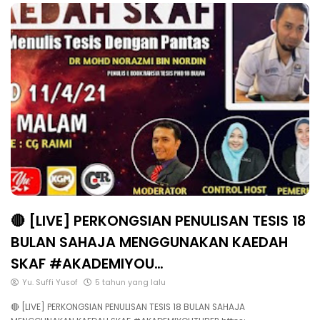
🔴 [LIVE] PERKONGSIAN PENULISAN TESIS 18
BULAN SAHAJA MENGGUNAKAN KAEDAH
SKAF #AKADEMIYOU…
Yu. Suffi Yusof
5 tahun yang lalu
🔴 [LIVE] PERKONGSIAN PENULISAN TESIS 18 BULAN SAHAJA