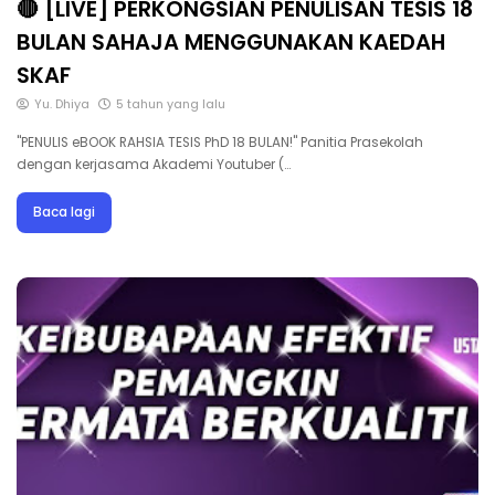
🔴 [LIVE] PERKONGSIAN PENULISAN TESIS 18
BULAN SAHAJA MENGGUNAKAN KAEDAH
SKAF
Yu. Dhiya
5 tahun yang lalu
"PENULIS eBOOK RAHSIA TESIS PhD 18 BULAN!" Panitia Prasekolah
dengan kerjasama Akademi Youtuber (…
Baca lagi