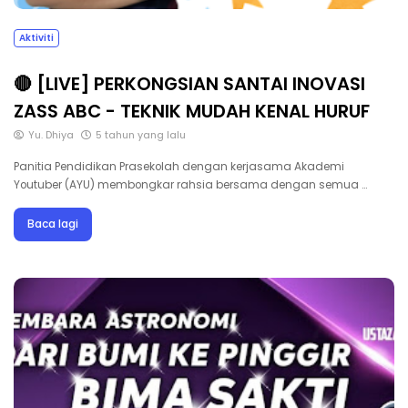
Aktiviti
🔴 [LIVE] PERKONGSIAN SANTAI INOVASI
ZASS ABC - TEKNIK MUDAH KENAL HURUF
Yu. Dhiya
5 tahun yang lalu
Panitia Pendidikan Prasekolah dengan kerjasama Akademi
Youtuber (AYU) membongkar rahsia bersama dengan semua …
Baca lagi