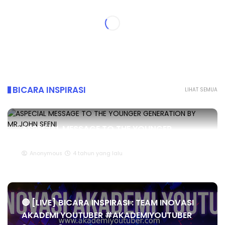
BICARA INSPIRASI
LIHAT SEMUA
ASPECIAL MESSAGE TO THE YOUNGER
GENERATION BY MR.JOHN SEENI
Anonymous
4 tahun yang lalu
🔴 [LIVE] BICARA INSPIRASI : TEAM INOVASI
AKADEMI YOUTUBER #AKADEMIYOUTUBER