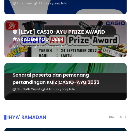
Unknown
4 tahun yang lalu
🔴 [𝗟𝗜𝗩𝗘] 𝗖𝗔𝗦𝗜𝗢-𝗔𝗬𝗨 𝗣𝗥𝗜𝗭𝗘 𝗔𝗪𝗔𝗥𝗗
#AKADEMIYOUTUBER
Unknown
4 tahun yang lalu
Senarai peserta dan pemenang
pertandingan KUIZ CASIO-AYU 2022
Yu. Suffi Yusof
4 tahun yang lalu
IHYA' RAMADAN
LIHAT SEMUA