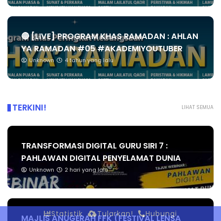
🔴 [LIVE] PROGRAM KHAS RAMADAN : AHLAN
YA RAMADAN #05 #AKADEMIYOUTUBER
Unknown
4 tahun yang lalu
TERKINI!
LIHAT SEMUA
TRANSFORMASI DIGITAL GURU SIRI 7 :
PAHLAWAN DIGITAL PENYELAMAT DUNIA
Unknown
2 hari yang lalu
Statistik
Tularkan!
Hubungi
MAJLIS ANUGERAH FFK (FESTIVAL LENSA