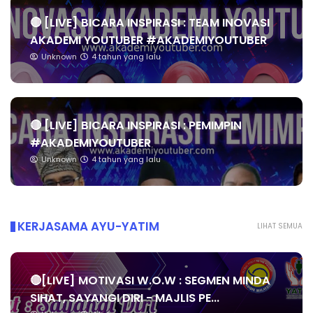
🔴 [LIVE] BICARA INSPIRASI : TEAM INOVASI
AKADEMI YOUTUBER #AKADEMIYOUTUBER
Unknown
4 tahun yang lalu
🔴 [LIVE] BICARA INSPIRASI : PEMIMPIN
#AKADEMIYOUTUBER
Unknown
4 tahun yang lalu
KERJASAMA AYU-YATIM
LIHAT SEMUA
🔴[LIVE] MOTIVASI W.O.W : SEGMEN MINDA
SIHAT, SAYANGI DIRI - MAJLIS PE...