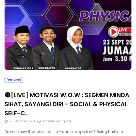
featured
🔴[LIVE] MOTIVASI W.O.W : SEGMEN MINDA
SIHAT, SAYANGI DIRI - SOCIAL & PHYSICAL
SELF-C…
Yu. AnomHawa
4 tahun yang lalu
Do you know that physical self-care is important? Being hurt in a