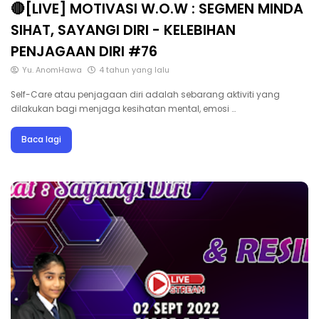
🔴[LIVE] MOTIVASI W.O.W : SEGMEN MINDA
SIHAT, SAYANGI DIRI - KELEBIHAN
PENJAGAAN DIRI #76
Yu. AnomHawa
4 tahun yang lalu
Self-Care atau penjagaan diri adalah sebarang aktiviti yang
dilakukan bagi menjaga kesihatan mental, emosi …
Baca lagi