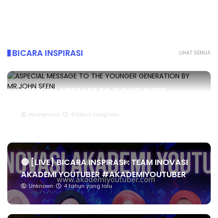
BICARA INSPIRASI
LIHAT SEMUA
ASPECIAL MESSAGE TO THE YOUNGER
GENERATION BY MR.JOHN SEENI
Anonymous
4 tahun yang lalu
🔴 [LIVE] BICARA INSPIRASI : TEAM INOVASI
AKADEMI YOUTUBER #AKADEMIYOUTUBER
Unknown
4 tahun yang lalu