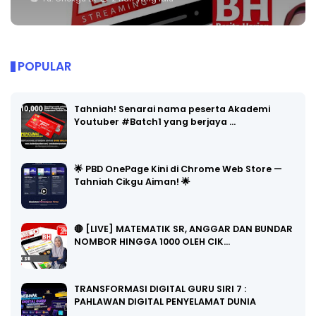
POPULAR
Tahniah! Senarai nama peserta Akademi
Youtuber #Batch1 yang berjaya …
🌟 PBD OnePage Kini di Chrome Web Store —
Tahniah Cikgu Aiman! 🌟
🔴 [LIVE] MATEMATIK SR, ANGGAR DAN BUNDAR
NOMBOR HINGGA 1000 OLEH CIK…
TRANSFORMASI DIGITAL GURU SIRI 7 :
PAHLAWAN DIGITAL PENYELAMAT DUNIA