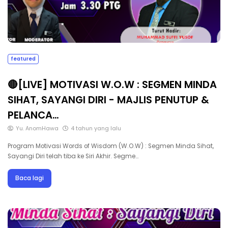
featured
🔴[LIVE] MOTIVASI W.O.W : SEGMEN MINDA
SIHAT, SAYANGI DIRI - MAJLIS PENUTUP &
PELANCA…
Yu. AnomHawa
4 tahun yang lalu
Program Motivasi Words of Wisdom (W.O.W) : Segmen Minda Sihat,
Sayangi Diri telah tiba ke Siri Akhir. Segme…
Baca lagi