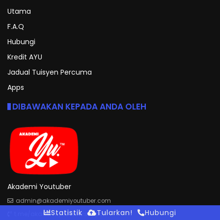
Utama
F.A.Q
Hubungi
Kredit AYU
Jadual Tuisyen Percuma
Apps
DIBAWAKAN KEPADA ANDA OLEH
Akademi Youtuber
admin@akademiyoutuber.com
Statistik
Tularkan!
Hubungi
t.me/akademiyoutubersupport