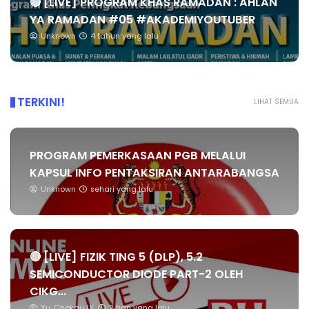
🔴 [LIVE] PROGRAM KHAS RAMADAN : AHLAN
YA RAMADAN #05 #AKADEMIYOUTUBER
Unknown
4 tahun yang lalu
TERKINI!
LIHAT SEMUA
PROGRAM PEMERKASAAN PGB MELALUI
KAPSUL INFO PENTAKSIRAN ANTARABANGSA
Unknown
sehari yang lalu
🔴 [LIVE] FIZIK TING 5 (DLP), 5.2
SEMICONDUCTOR DIODE PART-2 OLEH
CIKG...
Yu. Chekgu LK
2 hari yang lalu