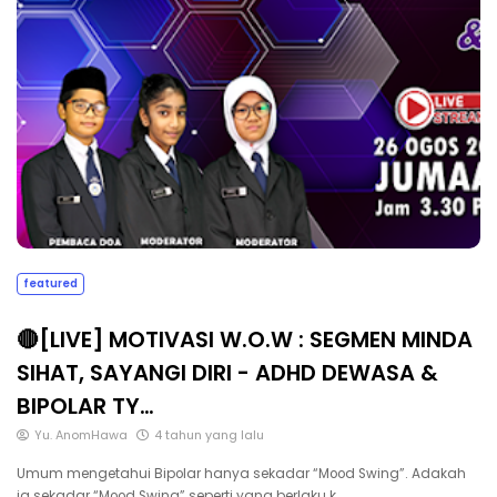
featured
🔴[LIVE] MOTIVASI W.O.W : SEGMEN MINDA
SIHAT, SAYANGI DIRI - ADHD DEWASA &
BIPOLAR TY…
Yu. AnomHawa
4 tahun yang lalu
Umum mengetahui Bipolar hanya sekadar “Mood Swing”. Adakah
ia sekadar “Mood Swing” seperti yang berlaku k…