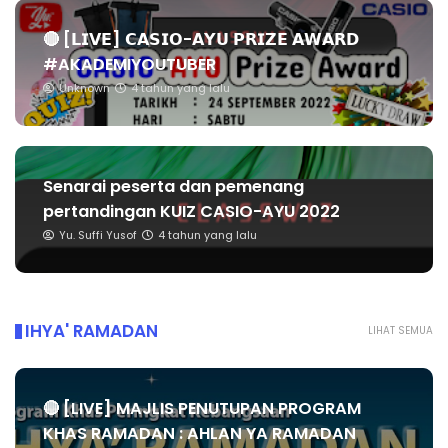
🔴 [𝗟𝗜𝗩𝗘] 𝗖𝗔𝗦𝗜𝗢-𝗔𝗬𝗨 𝗣𝗥𝗜𝗭𝗘 𝗔𝗪𝗔𝗥𝗗
#AKADEMIYOUTUBER
Unknown
4 tahun yang lalu
Senarai peserta dan pemenang
pertandingan KUIZ CASIO-AYU 2022
Yu. Suffi Yusof
4 tahun yang lalu
IHYA' RAMADAN
LIHAT SEMUA
🔴 [LIVE] MAJLIS PENUTUPAN PROGRAM
KHAS RAMADAN : AHLAN YA RAMADAN