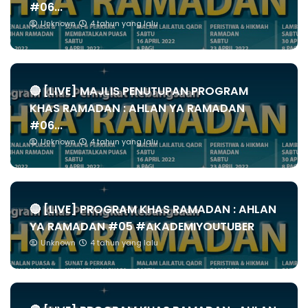
#06...
Unknown
4 tahun yang lalu
🔴 [LIVE] MAJLIS PENUTUPAN PROGRAM
KHAS RAMADAN : AHLAN YA RAMADAN
#06...
Unknown
4 tahun yang lalu
🔴 [LIVE] PROGRAM KHAS RAMADAN : AHLAN
YA RAMADAN #05 #AKADEMIYOUTUBER
Unknown
4 tahun yang lalu