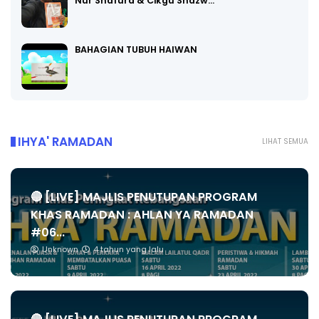
Nur Shafura & Cikgu Shazw…
BAHAGIAN TUBUH HAIWAN
IHYA' RAMADAN
LIHAT SEMUA
🔴 [LIVE] MAJLIS PENUTUPAN PROGRAM
KHAS RAMADAN : AHLAN YA RAMADAN
#06...
Unknown
4 tahun yang lalu