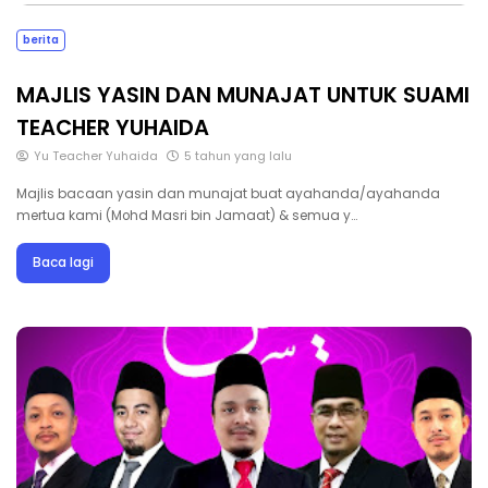
berita
MAJLIS YASIN DAN MUNAJAT UNTUK SUAMI
TEACHER YUHAIDA
Yu Teacher Yuhaida
5 tahun yang lalu
Majlis bacaan yasin dan munajat buat ayahanda/ayahanda
mertua kami (Mohd Masri bin Jamaat) & semua y…
Baca lagi