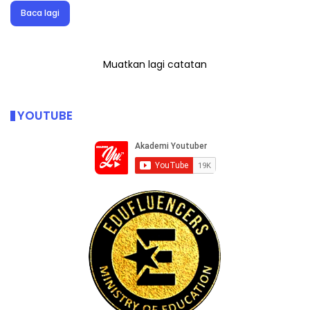
Baca lagi
Muatkan lagi catatan
YOUTUBE