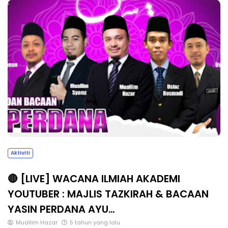
Aktiviti
🔴 [LIVE] WACANA ILMIAH AKADEMI
YOUTUBER : MAJLIS TAZKIRAH & BACAAN
YASIN PERDANA AYU…
Muallim Hazar
5 tahun yang lalu