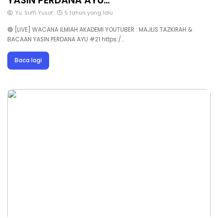
YASIN PERDANA AYU…
Yu. Suffi Yusof
5 tahun yang lalu
🔴 [LIVE] WACANA ILMIAH AKADEMI YOUTUBER : MAJLIS TAZKIRAH &
BACAAN YASIN PERDANA AYU #21 https:/…
Baca lagi