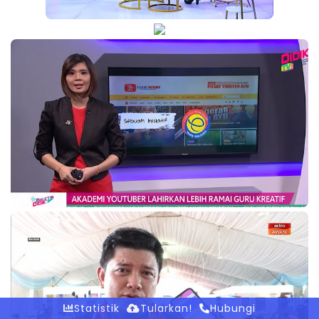
Statistik
Tularkan!
Hubungi