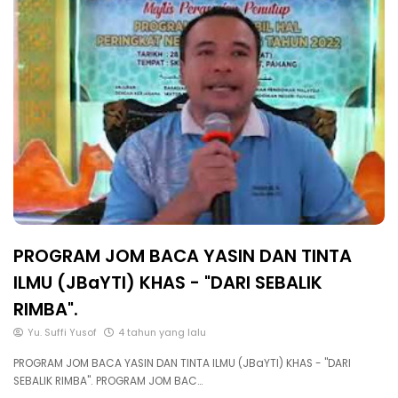
PROGRAM JOM BACA YASIN DAN TINTA
ILMU (JBaYTI) KHAS - "DARI SEBALIK
RIMBA".
Yu. Suffi Yusof
4 tahun yang lalu
PROGRAM JOM BACA YASIN DAN TINTA ILMU (JBaYTI) KHAS - "DARI
SEBALIK RIMBA". PROGRAM JOM BAC…