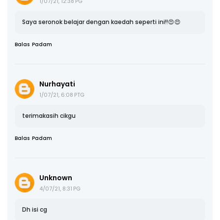
1/07/21, 12:38 PG
Saya seronok belajar dengan kaedah seperti ini!!😍😍
Balas
Padam
Nurhayati
1/07/21, 6:08 PTG
terimakasih cikgu
Balas
Padam
Unknown
4/07/21, 8:31 PG
Dh isi cg