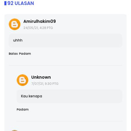
92 ULASAN
Amirulhakim09
24/05/21, 4:28 PTG
uhhh
Balas
Padam
Unknown
7/07/21, 9:30 PTG
Kau kenapa
Padam