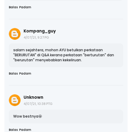
Balas
Padam
Kompang_guy
4/07/21, 9:27 PG
salam sejahtera, mohon AYU betulkan perkataan
"BERURUTAN" di Q&A kerana perkataan "berturutan" dan
"berurutan" menyebabkan kekeliruan.
Balas
Padam
Unknown
4/07/21, 10:38 PTG
Wow bestnya🤩
Balas
Padam