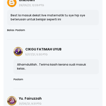
29/05/21, 12:09 PTG
Best la masuk dekat live matematik tu sye hrp sye
beterusan untuk belajar seperti ini
Balas
Padam
CIKGU FATIMAH UYUB
5/07/21, 5:30 PTG
Alhamdulillah.. Terima kasih kerana sudi masuk
kelas..
Padam
Yu. Fairuzzah
31/05/21, 9:31 PTG