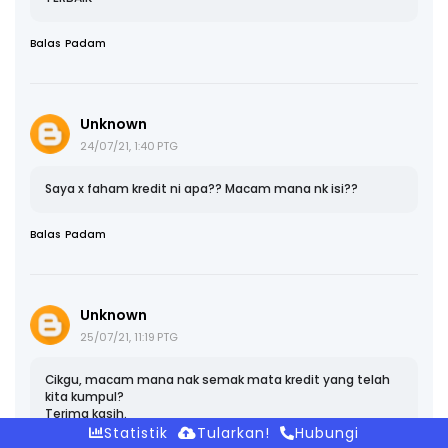
Balas
Padam
Unknown
24/07/21, 1:40 PTG
Saya x faham kredit ni apa?? Macam mana nk isi??
Balas
Padam
Unknown
25/07/21, 11:19 PTG
Cikgu, macam mana nak semak mata kredit yang telah
kita kumpul?
Terima kasih.
Statistik
Tularkan!
Hubungi