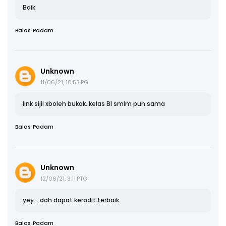
Baik
Balas
Padam
Unknown
11/06/21, 10:53 PG
link sijil xboleh bukak..kelas BI smlm pun sama
Balas
Padam
Unknown
12/06/21, 3:11 PTG
yey....dah dapat keradit.terbaik
Balas
Padam