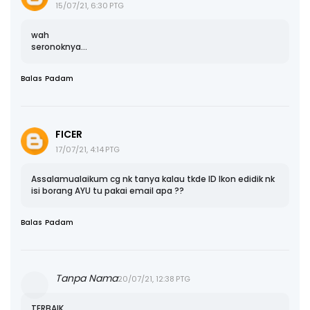
15/07/21, 6:30 PTG
wah
seronoknya...
Balas
Padam
FICER
17/07/21, 4:14 PTG
Assalamualaikum cg nk tanya kalau tkde ID Ikon edidik nk
isi borang AYU tu pakai email apa ??
Balas
Padam
Tanpa Nama
20/07/21, 12:38 PTG
TERBAIK