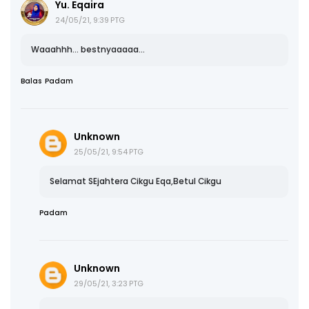
Yu. Eqaira
24/05/21, 9:39 PTG
Waaahhh... bestnyaaaaa...
Balas
Padam
Unknown
25/05/21, 9:54 PTG
Selamat SEjahtera Cikgu Eqa,Betul Cikgu
Padam
Unknown
29/05/21, 3:23 PTG