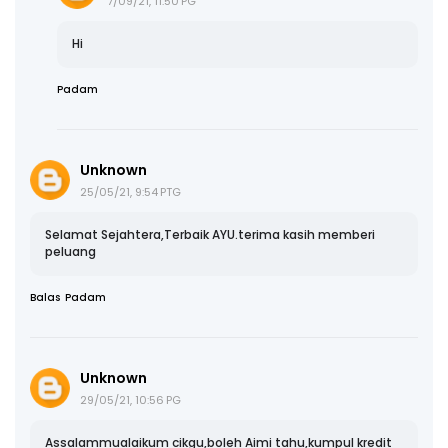
7/09/21, 11:50 PG
Hi
Padam
Unknown
25/05/21, 9:54 PTG
Selamat Sejahtera,Terbaik AYU.terima kasih memberi
peluang
Balas
Padam
Unknown
29/05/21, 10:56 PG
Assalammualaikum cikgu,boleh Aimi tahu,kumpul kredit