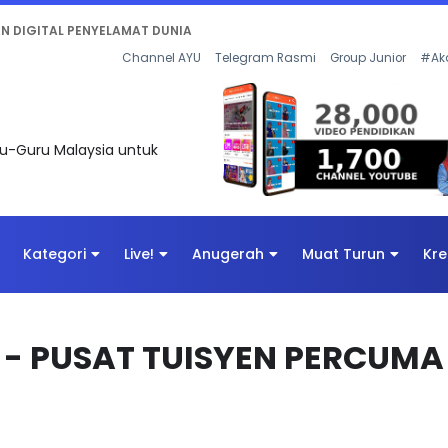
KAN - FLeP) 2026
Channel AYU
Telegram Rasmi
Group Junior
#Ak
uru-Guru Malaysia untuk
Kategori
Live!
Anugerah
Muat Turun
Kre
 - PUSAT TUISYEN PERCUMA