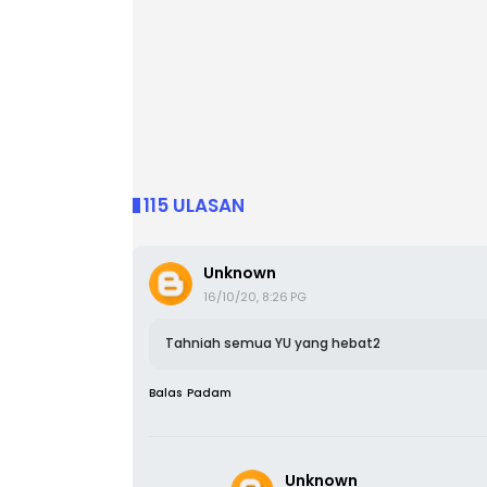
115 ULASAN
Unknown
16/10/20, 8:26 PG
Tahniah semua YU yang hebat2
Balas
Padam
Unknown
26/01/21, 9:05 PG