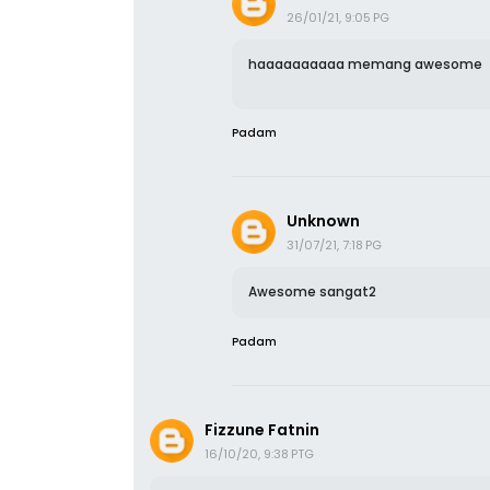
haaaaaaaaaa memang awesome
Padam
Unknown
31/07/21, 7:18 PG
Awesome sangat2
Padam
Fizzune Fatnin
16/10/20, 9:38 PTG
Tahniah