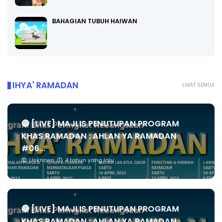
BAHAGIAN TUBUH HAIWAN
IHYA' RAMADAN
LIHAT SEMUA
🔴 [LIVE] MAJLIS PENUTUPAN PROGRAM
KHAS RAMADAN : AHLAN YA RAMADAN
#06...
Unknown
4 tahun yang lalu
🔴 [LIVE] MAJLIS PENUTUPAN PROGRAM
KHAS RAMADAN : AHLAN YA RAMADAN