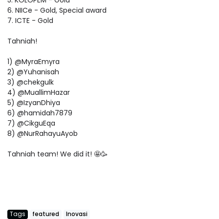
6. NIICe - Gold, Special award
7. ICTE - Gold
Tahniah!
1) @MyraEmyra
2) @Yuhanisah
3) @chekgulk
4) @MuallimHazar
5) @IzyanDhiya
6) @hamidah7879
7) @CikguEqa
8) @NurRahayuAyob
Tahniah team! We did it! 🤩🥳
Tags
featured
Inovasi