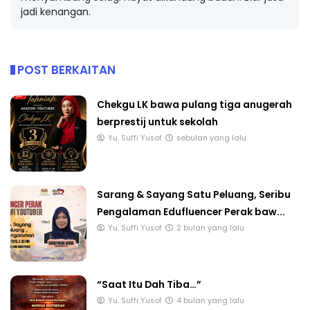
jadi kenangan.
POST BERKAITAN
Chekgu LK bawa pulang tiga anugerah
berprestij untuk sekolah
Yu. Suffi Yusof
sebulan yang lalu
Sarang & Sayang Satu Peluang, Seribu
Pengalaman Edufluencer Perak baw...
Yu. Suffi Yusof
2 bulan yang lalu
“Saat Itu Dah Tiba…”
Yu. Suffi Yusof
4 bulan yang lalu