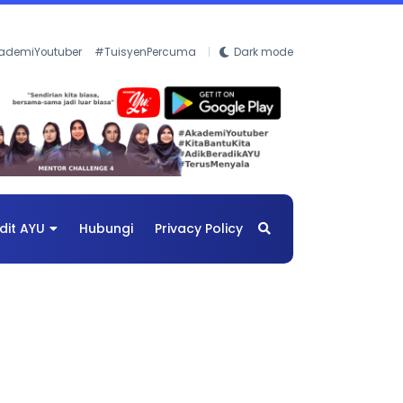
ademiYoutuber
#TuisyenPercuma
Dark mode
dit AYU
Hubungi
Privacy Policy