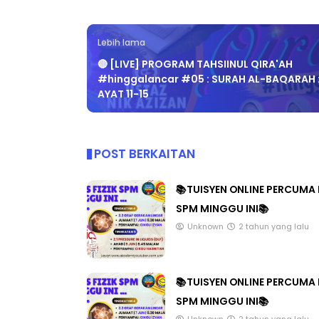
Lebih lama
🔴 [LIVE] PROGRAM TAHSIINUL QIRA'AH
#hinggalancar​ #05 : SURAH AL-BAQARAH 
ICARA PROFESIONAL 8 :
BICARA KORPORA
AYAT 11-15
IMBALAN KETUA PENGARAH
MAKANAN SELAM
ENDIDIKAN MALAYSIA
BERKUALITI (AMAL
Unknown
10 hari yang lalu
Unknown
10 hari y
POST BERKAITAN
📚TUISYEN ONLINE PERCUMA 
SPM MINGGU INI📚
Unknown
2 tahun yang lalu
📚TUISYEN ONLINE PERCUMA 
SPM MINGGU INI📚
Unknown
2 tahun yang lalu