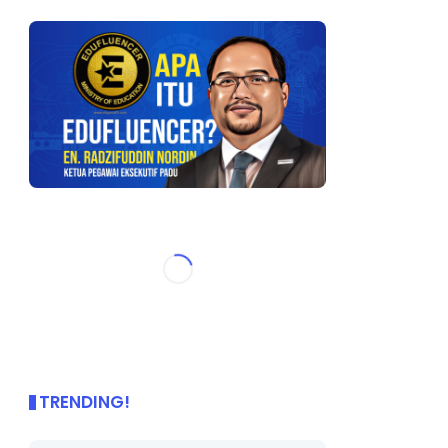
TRENDING!
🌟 PBD OnePage Kini di