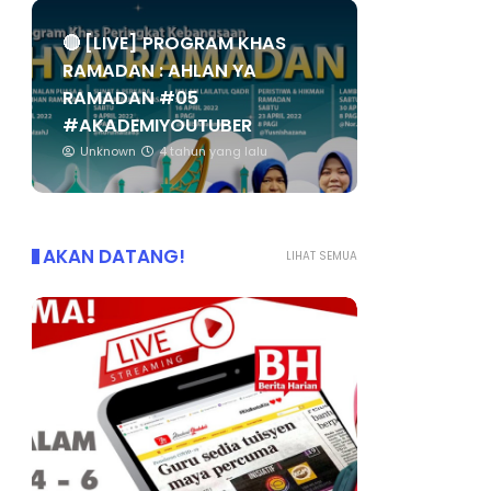
🔴 [LIVE] PROGRAM KHAS
RAMADAN : AHLAN YA
RAMADAN #05
#AKADEMIYOUTUBER
Unknown
4 tahun yang lalu
AKAN DATANG!
LIHAT SEMUA