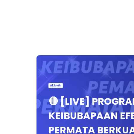
Aktiviti
🔴 [LIVE] PROGR
KEIBUBAPAAN EF
PERMATA BERKUA