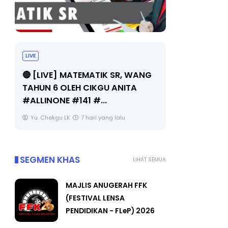
LIVE
Sejarah Tingkatan 4
🔴 [LIVE] 
Unknown
7 hari yang lalu
BEDAH TUN
OLEH CIKGU
Yu. Chekgu 
SEGMEN KHAS
LIHAT SEMUA
MAJLIS ANUGERAH FFK
(FESTIVAL LENSA
PENDIDIKAN - FLeP) 2026