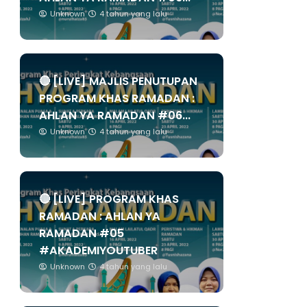
Unknown
4 tahun yang lalu
🔴 [LIVE] MAJLIS PENUTUPAN
PROGRAM KHAS RAMADAN :
AHLAN YA RAMADAN #06...
Unknown
4 tahun yang lalu
🔴 [LIVE] PROGRAM KHAS
RAMADAN : AHLAN YA
RAMADAN #05
#AKADEMIYOUTUBER
Unknown
4 tahun yang lalu