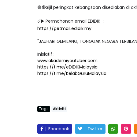
🟣🔴Sijil peringkat kebangsaan disediakan di 
☄️▶️ Permohonan email EDIDIK :
https://getmail.edidik.my
"JAUHARI GEMILANG, TONGGAK NEGARA TERBILA
Inisiatif :
www.akademiyoutuber.com
https://t.me/eDIDIKMalaysia
https://t.me/KelabGuruMalaysia
Tags
Aktiviti
Facebook
Twitter