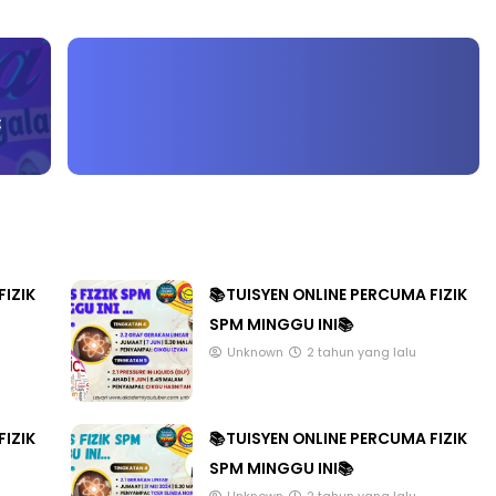
:
LIVE
T 3 : PROGRAM
AT DAN
🔴 [LIVE] MATEMATIK SR, WANG
AN PER...
TAHUN 6 OLEH CIKGU ANITA
#ALLINONE #141 #...
ang lalu
Yu. Chekgu LK
7 hari yang lalu
FIZIK
📚TUISYEN ONLINE PERCUMA FIZIK
SPM MINGGU INI📚
Unknown
2 tahun yang lalu
FIZIK
📚TUISYEN ONLINE PERCUMA FIZIK
SPM MINGGU INI📚
Unknown
2 tahun yang lalu