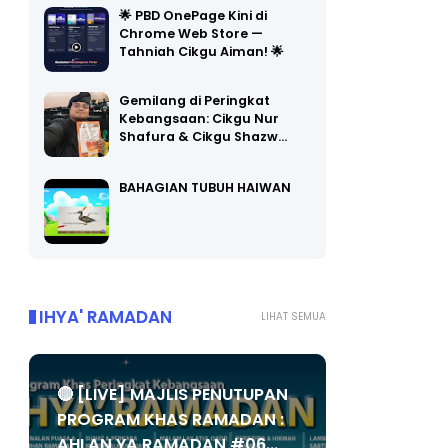
Chrome Web Store —
Tahniah Cikgu Aiman! 🌟
Gemilang di Peringkat
Kebangsaan: Cikgu Nur
Shafura & Cikgu Shazw…
BAHAGIAN TUBUH HAIWAN
IHYA' RAMADAN
LIHAT SEMUA
🔴 [LIVE] MAJLIS PENUTUPAN
PROGRAM KHAS RAMADAN :
AHLAN YA RAMADAN #06...