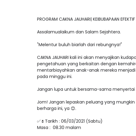
PROGRAM CAKNA JAUHARI| KEIBUBAPAAN EFEKTIF
Assalamualaikum dan Salam Sejahtera.
"Melentur buluh biarlah dari rebungnya!"
CAKNA JAUHARI kali ini akan menyajikan kuda
pengetahuan yang berkaitan dengan kemahira
mentarbiayahkan anak-anak mereka menjadi 
pada minggu ini.
Jangan lupa untuk bersama-sama menyertai p
Jom! Jangan lepaskan peluang yang mungkin d
berharga ini, ya 😊.
✅🌷Tarikh : 06/03/2021 (Sabtu)
Masa : 08.30 malam
🟣🟢🔴Tetamu Jemputan :