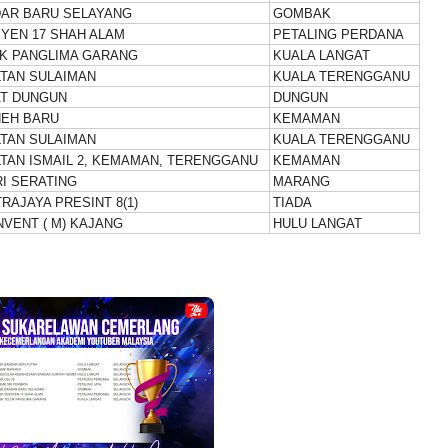
DAR BARU SELAYANG
GOMBAK
YEN 17 SHAH ALAM
PETALING PERDANA
K PANGLIMA GARANG
KUALA LANGAT
TAN SULAIMAN
KUALA TERENGGANU
AT DUNGUN
DUNGUN
NAL 8 :
MAJLIS ANUGERAH FFK
NEH BARU
KEMAMAN
TAN SULAIMAN
KUALA TERENGGANU
 PENGARAH
(FESTIVAL LENSA PENDIDIKAN -
TAN ISMAIL 2, KEMAMAN, TERENGGANU
KEMAMAN
AYSIA
FLeP) 2026
I SERATING
MARANG
RAJAYA PRESINT 8(1)
TIADA
ng lalu
Unknown
4 hari yang lalu
VENT ( M) KAJANG
HULU LANGAT