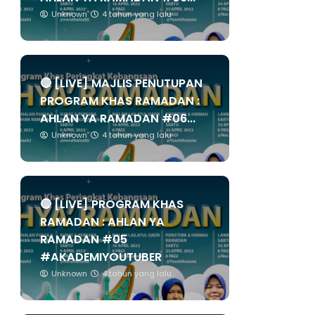
Unknown
4 tahun yang lalu
🔴 [LIVE] MAJLIS PENUTUPAN
PROGRAM KHAS RAMADAN :
AHLAN YA RAMADAN #06...
Unknown
4 tahun yang lalu
🔴 [LIVE] PROGRAM KHAS
RAMADAN : AHLAN YA
RAMADAN #05
#AKADEMIYOUTUBER
Unknown
4 tahun yang lalu