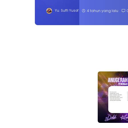
Yu. Suffi Yusof
4 tahun yang lalu