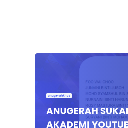
anugerahkhas
ANUGERAH SUKA
AKADEMI YOUTUB