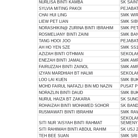
NURLISA BINTI KAMBA
SK SAIN
SYLVIA MITING PAKOI
PEJABAT
CHAI HUI LING
SMK WIR
LIEW PET LIAN
SMK SI
NORASHIKIN@ ZURINA BINTI IBRAHIM
SMK PET
ROSMELIANY BINTI ZAINI
SMK BAN
TANG HOOI JOO
PEJABAT
AH HO YEN SZE
SMK SS1
AZIZAH BINTI OTHMAN
SEKOLAH
ENEZAH BINTI JAMALI
SMK AM
FAIRUZZAH BINTI ZAINOL
SMK AM
IZYAN MARDHIAH BT HALMI
SEKOLA
LOO LAI KUEN
SMK BUK
MOHD FAIRUL NAFAZLI BIN MD NAZIN
PUSAT P
NORAZLIN BINTI DAUD
SMK BUK
NURUL HAIZA BT ZAKARIA
SK SUNG
ROHAIZAH BINTI MOHAMED SOHOR
SK BAND
RUSMAWATI BINTI IBRAHIM
SMK RA
SEKOLA
SITI NUR 'AISYAH BINTI RAHMAT
SEMENY
SITI RAHIMAH BINTI ABDUL RAHIM
SK USJ 
TEH BEE SUAN
SMK SRI