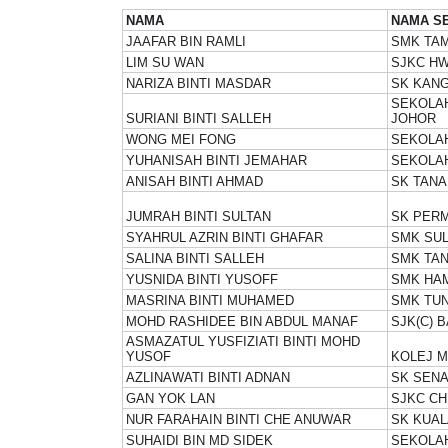
NAMA
NAMA S
JAAFAR BIN RAMLI
SMK TAM
LIM SU WAN
SJKC H
NARIZA BINTI MASDAR
SK KANG
SEKOLA
SURIANI BINTI SALLEH
JOHOR
WONG MEI FONG
SEKOLA
YUHANISAH BINTI JEMAHAR
SEKOLA
ANISAH BINTI AHMAD
SK TAN
JUMRAH BINTI SULTAN
SK PER
SYAHRUL AZRIN BINTI GHAFAR
SMK SU
SALINA BINTI SALLEH
SMK TA
YUSNIDA BINTI YUSOFF
SMK HA
MASRINA BINTI MUHAMED
SMK TUN
MOHD RASHIDEE BIN ABDUL MANAF
SJK(C) 
ASMAZATUL YUSFIZIATI BINTI MOHD
YUSOF
KOLEJ M
AZLINAWATI BINTI ADNAN
SK SEN
GAN YOK LAN
SJKC CH
NUR FARAHAIN BINTI CHE ANUWAR
SK KUAL
SUHAIDI BIN MD SIDEK
SEKOLA