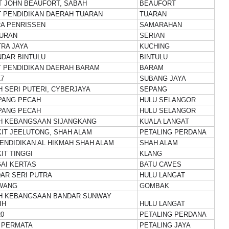
T JOHN BEAUFORT, SABAH
BEAUFORT
 PENDIDIKAN DAERAH TUARAN
TUARAN
A PENRISSEN
SAMARAHAN
BURAN
SERIAN
RA JAYA
KUCHING
DAR BINTULU
BINTULU
 PENDIDIKAN DAERAH BARAM
BARAM
7
SUBANG JAYA
 SERI PUTERI, CYBERJAYA
SEPANG
PANG PECAH
HULU SELANGOR
PANG PECAH
HULU SELANGOR
H KEBANGSAAN SIJANGKANG
KUALA LANGAT
IT JEELUTONG, SHAH ALAM
PETALING PERDANA
ENDIDIKAN AL HIKMAH SHAH ALAM
SHAH ALAM
IT TINGGI
KLANG
AI KERTAS
BATU CAVES
AR SERI PUTRA
HULU LANGAT
WANG
GOMBAK
H KEBANGSAAN BANDAR SUNWAY
IH
HULU LANGAT
20
PETALING PERDANA
 PERMATA
PETALING JAYA