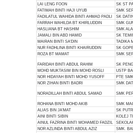
LAI LENG FOON
SK ST P
FATIMAH BINTI HAJI UYUB
SMK SER
FADILATUL WAHIDA BINTI AHMAD PADLI
SK DATI
FARRAH WAHILDA BT KHIRLUDDIN
SMK GU
HASLIANA BT HASHIM
SMK AL
JAMALI BIN ABD HAMID
SK TEMI
MAIRAN BINTI SA'DIN
TADIKA 
NUR FADHLINA BINTI KHAIRUDDIN
SK GOP
ROZA BT MAMAT
SMK SE
FARIDAH BINTI ABDUL RAHIM
SK PENG
MOHD MUKTASIM BIN MOHD ROSLI
USTP BA
NOR HIDAYAH BINTI MOHD YUSOFF
PTE SMK
NOR ZIHAN BINTI BADRI
SMK DAT
NORADILLAH BINTI ABDUL SAMAD
SMK PER
ROHANA BINTI MOHD AKIB
SMK MA
ALIAS BIN JA'MAT
SK PUTR
AINI BINTI SIBIN
KOLEJ T
AINUL FAZRINA BINTI MOHAMED FADZIL
SEKOLA
NOR AZLINDA BINTI ABDUL AZIZ
SMK. BA