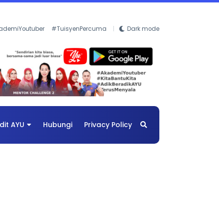
ademiYoutuber
#TuisyenPercuma
Dark mode
dit AYU
Hubungi
Privacy Policy