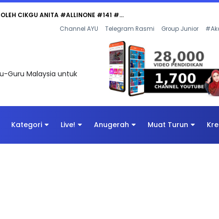
 OLEH CIKGU ANITA #ALLINONE #141 #...
Channel AYU
Telegram Rasmi
Group Junior
#Ak
uru-Guru Malaysia untuk
Kategori
Live!
Anugerah
Muat Turun
Kre