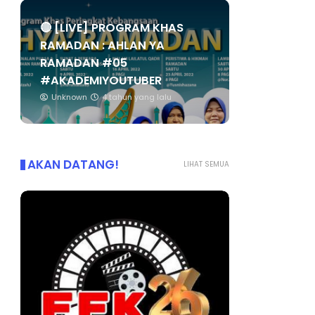
🔴 [LIVE] PROGRAM KHAS
RAMADAN : AHLAN YA
RAMADAN #05
#AKADEMIYOUTUBER
Unknown
4 tahun yang lalu
AKAN DATANG!
LIHAT SEMUA