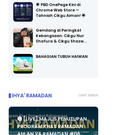
🌟 PBD OnePage Kini di
Chrome Web Store —
Tahniah Cikgu Aiman! 🌟
Gemilang di Peringkat
Kebangsaan: Cikgu Nur
Shafura & Cikgu Shazw…
BAHAGIAN TUBUH HAIWAN
IHYA' RAMADAN
LIHAT SEMUA
🔴 [LIVE] MAJLIS PENUTUPAN
PROGRAM KHAS RAMADAN :
AHLAN YA RAMADAN #06...