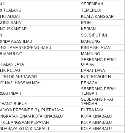
AUL
SEREMBAN
I TUALANG
TEMERLOH
N KHADIJAH
KUALA KANGSAR
NUNG RAPAT
IPOH
ANG ISKANDAR
KERIAN
N
SG. SIPUT (U)
MINDA ASAS ILMU
MANJUNG
ENG TAMAN GOPENG BARU
KINTA SELATAN
RI MANJUNG
MANJUNG
SEBERANG PERAI
KALAN JAYA
UTARA
LIK PULAU
BARAT DAYA
 TELOK AIR TAWAR
BUTTERWORTH
O' HAJI HASSAN NOH
PENAGA
SEBERANG PERAI
MAI INDAH
TENGAH
SEBERANG PRAI
CHANG BUBUK
TENGAH
AJAYA PRESINT 5 (1), PUTRAJAYA
PUTRAJAYA
INGKATAN ENAM KOTA KINABALU
KOTA KINABALU
H KEBANGSAAN KEPAYAN
KOTA KINABALU
NDARAYA KOTA KINABALU
KOTA KINABALU