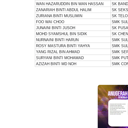
WAN HAZARUDDIN BIN WAN HASSAN
SK BAN
ZANARIAH BINTI ABDUL HALIM
SK SEKS
ZURIANA BINTI MUSLIMIN
SK TELO
FOO WAI CHOO
SMK SUL
JUNAINI BINTI JUSOH
SK PUS
IVE
BICARA PROFESIO
MOHD SYAMSHUL BIN SIDIK
SK CHE
NURNAINI BINTI HARUN
SMK SUL
TIMBALAN KETUA
 [LIVE] PRINSIP PERAKAUNAN,
ROSY MASTURA BINTI YAHYA
SMK SUL
PENDIDIKAN MAL
EDAH TUNTAS SOALAN 1 TRIAL
YANG RIZAL BIN AHMAD
SMK SER
LEH CIKGU ...
SURYANI BINTI MOHAMAD
SMK PUT
Unknown
9 hari ya
AZIZAH BINTI MD NOH
SMK CON
Yu. Chekgu LK
7 hari yang lalu