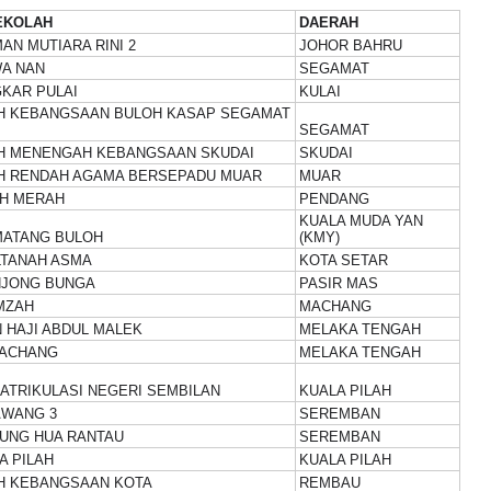
EKOLAH
DAERAH
AN MUTIARA RINI 2
JOHOR BAHRU
WA NAN
SEGAMAT
KAR PULAI
KULAI
H KEBANGSAAN BULOH KASAP SEGAMAT
SEGAMAT
H MENENGAH KEBANGSAAN SKUDAI
SKUDAI
H RENDAH AGAMA BERSEPADU MUAR
MUAR
AH MERAH
PENDANG
KUALA MUDA YAN
MATANG BULOH
(KMY)
LTANAH ASMA
KOTA SETAR
NJONG BUNGA
PASIR MAS
MZAH
MACHANG
 HAJI ABDUL MALEK
MELAKA TENGAH
BACHANG
MELAKA TENGAH
ATRIKULASI NEGERI SEMBILAN
KUALA PILAH
AWANG 3
SEREMBAN
UNG HUA RANTAU
SEREMBAN
A PILAH
KUALA PILAH
H KEBANGSAAN KOTA
REMBAU