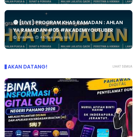
🔴 [LIVE] PROGRAM KHAS RAMADAN : AHLAN
YA RAMADAN #05 #AKADEMIYOUTUBER
Unknown
4 tahun yang lalu
AKAN DATANG!
LIHAT SEMUA