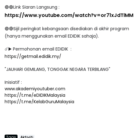
🟣🟢Link Siaran Langsung :
https://www.youtube.com/watch?v=or71xJdTlMM
🟣🔴Sijil peringkat kebangsaan disediakan di akhir program
(hanya menggunakan email EDIDIK sahaja).
☄️▶️ Permohonan email EDIDIK :
https://getmail.edidik.my/
"JAUHARI GEMILANG, TONGGAK NEGARA TERBILANG"
Inisiatif :
www.akademiyoutuber.com
https://t.me/eDIDIKMalaysia
https://t.me/KelabGuruMalaysia
Tags
Aktiviti