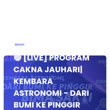
Aktiviti
🔴 [LIVE] PROGRAM
CAKNA JAUHARI|
KEMBARA
ASTRONOMI - DARI
BUMI KE PINGGIR