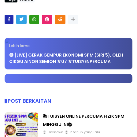
Lebih lama
🔴 [LIVE] GERAK GEMPUR EKONOMI SPM (SIRI 5), OLEH
CIKGU AINON SEMION #07 #TUISYENPERCUMA
POST BERKAITAN
📚TUISYEN ONLINE PERCUMA FIZIK SPM
MINGGU INI📚
Unknown
2 tahun yang lalu