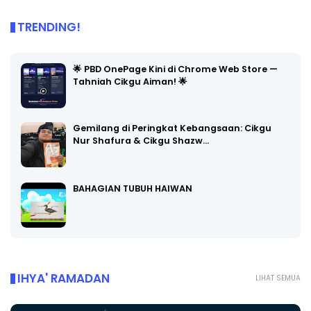
TRENDING!
🌟 PBD OnePage Kini di Chrome Web Store —
Tahniah Cikgu Aiman! 🌟
Gemilang di Peringkat Kebangsaan: Cikgu
Nur Shafura & Cikgu Shazw…
BAHAGIAN TUBUH HAIWAN
IHYA' RAMADAN
LIHAT SEMUA