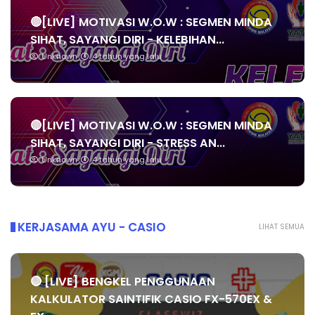
🔴[LIVE] MOTIVASI W.O.W : SEGMEN MINDA
SIHAT, SAYANGI DIRI - KELEBIHAN...
Unknown
4 tahun yang lalu
🔴[LIVE] MOTIVASI W.O.W : SEGMEN MINDA
SIHAT, SAYANGI DIRI - STRESS AN...
Unknown
4 tahun yang lalu
KERJASAMA AYU - CASIO
LIHAT SEMUA
🔴 [LIVE] BENGKEL PENGGUNAAN
KALKULATOR SAINTIFIK CASIO FX-570EX &