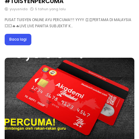
#TUISYENPERCUMA
yuyusnida
5 tahun yang lalu
PUSAT TUISYEN ONLINE AYU PERCUMA‼️‼️ YYYY 👏👏PERTAMA DI MALAYSIA
💥💥🔥🔥LIVE LIVE PANITIA SUBJEKTIF K…
Baca lagi