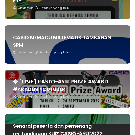
FX-...
Unknown
3 tahun yang lalu
CASIO MEMACU MATEMATIK TAMBAHAN
SPM
Unknown
4 tahun yang lalu
🔴 [𝗟𝗜𝗩𝗘] 𝗖𝗔𝗦𝗜𝗢-𝗔𝗬𝗨 𝗣𝗥𝗜𝗭𝗘 𝗔𝗪𝗔𝗥𝗗
#AKADEMIYOUTUBER
Unknown
4 tahun yang lalu
Senarai peserta dan pemenang
pertandingan KUIZ CASIO-AYU 2022