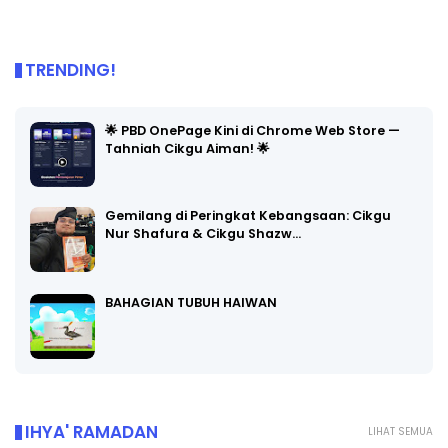
TRENDING!
🌟 PBD OnePage Kini di Chrome Web Store —
Tahniah Cikgu Aiman! 🌟
Gemilang di Peringkat Kebangsaan: Cikgu
Nur Shafura & Cikgu Shazw…
BAHAGIAN TUBUH HAIWAN
IHYA' RAMADAN
LIHAT SEMUA