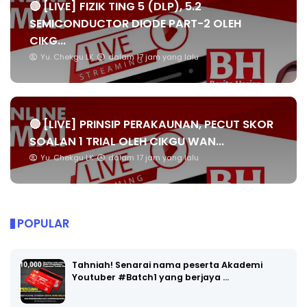
🔴 [LIVE] FIZIK TING 5 (DLP), 5.2
SEMICONDUCTOR DIODE PART-2 OLEH
CIKG...
Yu. Chekgu LK
dalam 17 jam yang lalu
🔴 [LIVE] PRINSIP PERAKAUNAN, PECUT SKOR
SOALAN 1 TRIAL OLEH CIKGU WAN...
Yu. Chekgu LK
dalam 17 jam yang lalu
POPULAR
Tahniah! Senarai nama peserta Akademi
Youtuber #Batch1 yang berjaya …