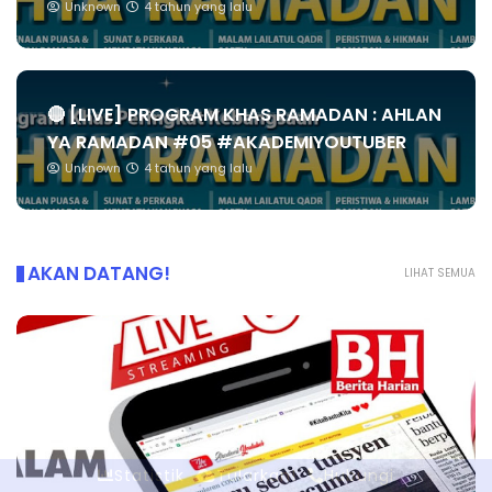
Unknown
4 tahun yang lalu
🔴 [LIVE] PROGRAM KHAS RAMADAN : AHLAN
YA RAMADAN #05 #AKADEMIYOUTUBER
Unknown
4 tahun yang lalu
AKAN DATANG!
LIHAT SEMUA
Statistik
Tularkan!
Hubungi