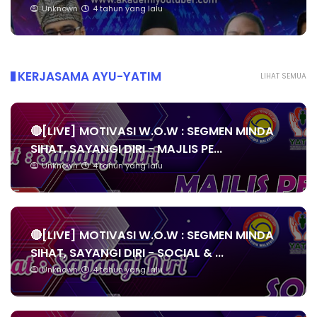
Unknown
4 tahun yang lalu
KERJASAMA AYU-YATIM
LIHAT SEMUA
🔴[LIVE] MOTIVASI W.O.W : SEGMEN MINDA
SIHAT, SAYANGI DIRI - MAJLIS PE...
Unknown
4 tahun yang lalu
🔴[LIVE] MOTIVASI W.O.W : SEGMEN MINDA
SIHAT, SAYANGI DIRI - SOCIAL & ...
Unknown
4 tahun yang lalu