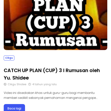
Cikgu
CATCH UP PLAN (CUP) 3 l Rumusan oleh
Yu. Shidee
Cikgu Shidee
4 tahun yang lalu
Video ini disediakan khas untuk guru-guru bagi membantu
memberi sedikit sebanyak pemahaman mengenai pengope…
Baca lagi