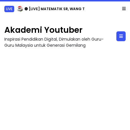
LIVE
🔴 [LIVE] MATEMATIK SR, WANG TAHUN 6 OLEH CIKGU ANITA #ALLINONE #141 #...
Akademi Youtuber
Inspirasi Pendidikan Digital, Dimulakan oleh Guru-
Guru Malaysia untuk Generasi Gemilang