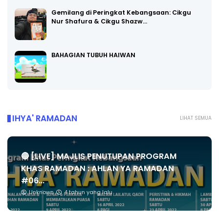
Gemilang di Peringkat Kebangsaan: Cikgu
Nur Shafura & Cikgu Shazw…
BAHAGIAN TUBUH HAIWAN
IHYA' RAMADAN
LIHAT SEMUA
🔴 [LIVE] MAJLIS PENUTUPAN PROGRAM
KHAS RAMADAN : AHLAN YA RAMADAN
#06...
Unknown
4 tahun yang lalu