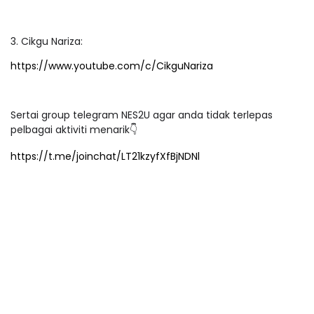
3. Cikgu Nariza:
https://www.youtube.com/c/CikguNariza
Sertai group telegram NES2U agar anda tidak terlepas
pelbagai aktiviti menarik👇
https://t.me/joinchat/LT21kzyfXfBjNDNl