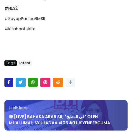
#NES2
#SayapPanitiaBMSR
#Kitabantukita
Tags
latest
Lebih lama
🔴 [LIVE] BAHASA ARAB SR, "في المطبخ" OLEH
MUALLIMAH SYUHADAA #03 #TUISYENPERCUMA