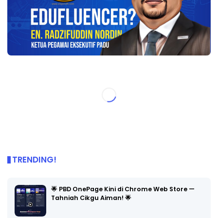
TRENDING!
🌟 PBD OnePage Kini di Chrome Web Store —
Tahniah Cikgu Aiman! 🌟