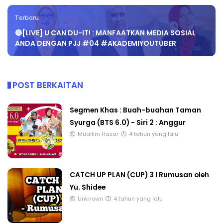
Terbaru
🔴[LIVE] U CAN DU-IT! : MANFAATKAN MEDIA SOSIAL
ANDA DENGAN PJJ #04 #AKADEMIYOUTUBER
POST BERKAITAN
Segmen Khas : Buah-buahan Taman
Syurga (BTS 6.0) - Siri 2 : Anggur
Muallim Hazar
4 tahun yang lalu
CATCH UP PLAN (CUP) 3 l Rumusan oleh
Yu. Shidee
Unknown
4 tahun yang lalu