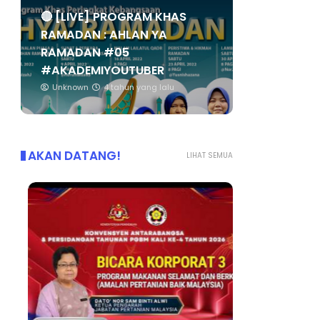
🔴 [LIVE] PROGRAM KHAS
RAMADAN : AHLAN YA
RAMADAN #05
#AKADEMIYOUTUBER
Unknown
4 tahun yang lalu
AKAN DATANG!
LIHAT SEMUA