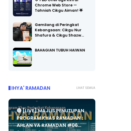
🌟 PBD OnePage Kini di
Chrome Web Store —
Tahniah Cikgu Aiman! 🌟
Gemilang di Peringkat
Kebangsaan: Cikgu Nur
Shafura & Cikgu Shazw…
BAHAGIAN TUBUH HAIWAN
IHYA' RAMADAN
LIHAT SEMUA
🔴 [LIVE] MAJLIS PENUTUPAN
PROGRAM KHAS RAMADAN :
AHLAN YA RAMADAN #06...