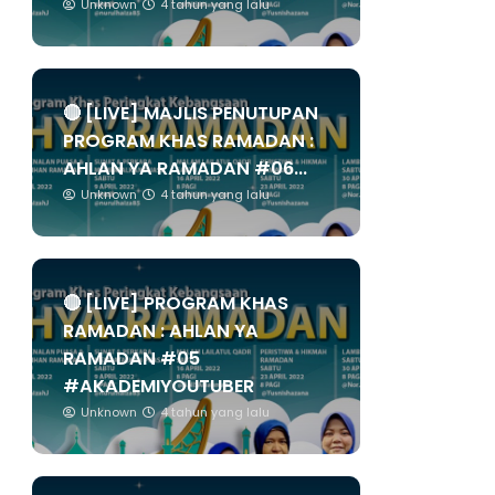
Unknown
4 tahun yang lalu
🔴 [LIVE] MAJLIS PENUTUPAN
PROGRAM KHAS RAMADAN :
AHLAN YA RAMADAN #06...
Unknown
4 tahun yang lalu
🔴 [LIVE] PROGRAM KHAS
RAMADAN : AHLAN YA
RAMADAN #05
#AKADEMIYOUTUBER
Unknown
4 tahun yang lalu