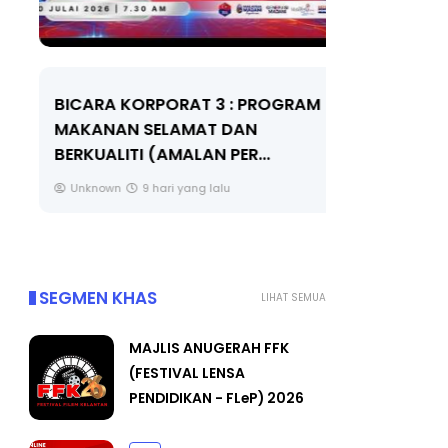
BICARA KORPORAT 3 : PROGRAM
KEYNOTE S
MAKANAN SELAMAT DAN
TRANSFOR
BERKUALITI (AMALAN PER...
EDUCATION
THROUG...
Unknown
9 hari yang lalu
Unknown
SEGMEN KHAS
LIHAT SEMUA
MAJLIS ANUGERAH FFK
(FESTIVAL LENSA
PENDIDIKAN - FLeP) 2026