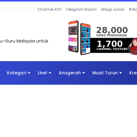
 OLEH CIKGU ANITA #ALLINONE #141 #...
Channel AYU
Telegram Rasmi
Group Junior
#Ak
uru-Guru Malaysia untuk
Kategori
Live!
Anugerah
Muat Turun
Kre