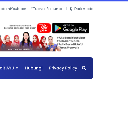
ademiYoutuber
#TuisyenPercuma
Dark mode
dit AYU
Hubungi
Privacy Policy