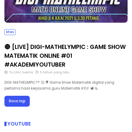
khas
🔴 [LIVE] DIGI-MATHELYMPIC : GAME SHOW
MATEMATIK ONLINE #01
#AKADEMIYOUTUBER
Yu Umi Juema
5 tahun yang lalu
DIGI-MATHELIMPIC?? 🤔 🎥 Game Show Matematik digital yang
pertama hasil kerjasama guru Matematik AYU! 📽 &…
Baca lagi
YOUTUBE