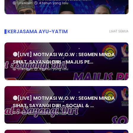
Unknown
4 tahun yang lalu
KERJASAMA AYU-YATIM
LIHAT SEMUA
🔴[LIVE] MOTIVASI W.O.W : SEGMEN MINDA
SIHAT, SAYANGI DIRI - MAJLIS PE...
Unknown
4 tahun yang lalu
🔴[LIVE] MOTIVASI W.O.W : SEGMEN MINDA
SIHAT, SAYANGI DIRI - SOCIAL & ...
Unknown
4 tahun yang lalu