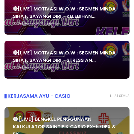
🔴[LIVE] MOTIVASI W.O.W : SEGMEN MINDA
SIHAT, SAYANGI DIRI - KELEBIHAN...
Unknown
4 tahun yang lalu
🔴[LIVE] MOTIVASI W.O.W : SEGMEN MINDA
SIHAT, SAYANGI DIRI - STRESS AN...
Unknown
4 tahun yang lalu
KERJASAMA AYU - CASIO
LIHAT SEMUA
🔴 [LIVE] BENGKEL PENGGUNAAN
KALKULATOR SAINTIFIK CASIO FX-570EX &