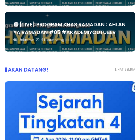
🔴 [LIVE] PROGRAM KHAS RAMADAN : AHLAN
YA RAMADAN #05 #AKADEMIYOUTUBER
Unknown
4 tahun yang lalu
AKAN DATANG!
LIHAT SEMUA