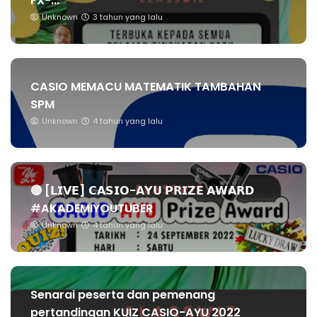
FX-...
Unknown
3 tahun yang lalu
CASIO MEMACU MATEMATIK TAMBAHAN
SPM
Unknown
4 tahun yang lalu
🔴 [𝗟𝗜𝗩𝗘] 𝗖𝗔𝗦𝗜𝗢-𝗔𝗬𝗨 𝗣𝗥𝗜𝗭𝗘 𝗔𝗪𝗔𝗥𝗗
#AKADEMIYOUTUBER
Unknown
4 tahun yang lalu
Senarai peserta dan pemenang
pertandingan KUIZ CASIO-AYU 2022