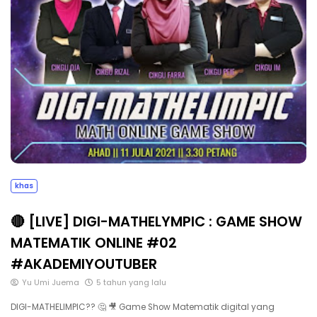
khas
🔴 [LIVE] DIGI-MATHELYMPIC : GAME SHOW
MATEMATIK ONLINE #02
#AKADEMIYOUTUBER
Yu Umi Juema
5 tahun yang lalu
DIGI-MATHELIMPIC?? 🤔 🎥 Game Show Matematik digital yang