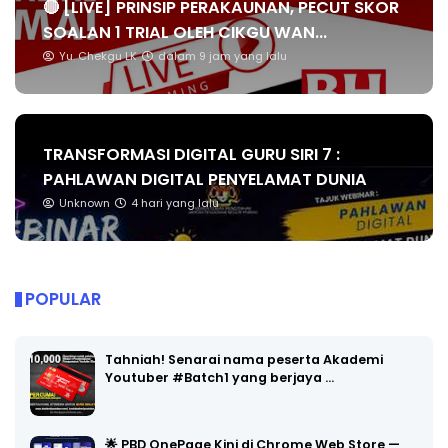
🔴 [LIVE] PRINSIP PERAKAUNAN, PECUT SKOR
SOALAN 1 TRIAL OLEH CIKGU WAN...
Yu. Chekgu LK
dalam 9 jam yang lalu
TRANSFORMASI DIGITAL GURU SIRI 7 :
PAHLAWAN DIGITAL PENYELAMAT DUNIA
Unknown
4 hari yang lalu
POPULAR
Tahniah! Senarai nama peserta Akademi
Youtuber #Batch1 yang berjaya …
🌟 PBD OnePage Kini di Chrome Web Store —