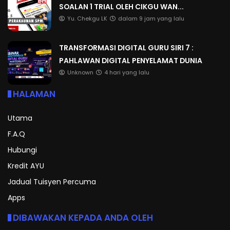
SOALAN 1 TRIAL OLEH CIKGU WAN...
Yu. Chekgu LK
dalam 9 jam yang lalu
TRANSFORMASI DIGITAL GURU SIRI 7 :
PAHLAWAN DIGITAL PENYELAMAT DUNIA
Unknown
4 hari yang lalu
HALAMAN
Utama
F.A.Q
Hubungi
Kredit AYU
Jadual Tuisyen Percuma
Apps
DIBAWAKAN KEPADA ANDA OLEH