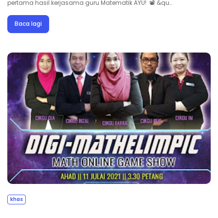
pertama hasil kerjasama guru Matematik AYU! 📽 &qu…
Baca lagi
khas