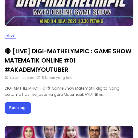
khas
🔴 [LIVE] DIGI-MATHELYMPIC : GAME SHOW
MATEMATIK ONLINE #01
#AKADEMIYOUTUBER
Yu Umi Juema
5 tahun yang lalu
DIGI-MATHELIMPIC?? 🤔 🎥 Game Show Matematik digital yang
pertama hasil kerjasama guru Matematik AYU! 📽 &…
Baca lagi