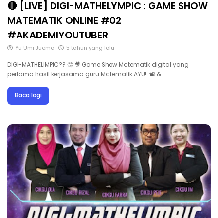
🔴 [LIVE] DIGI-MATHELYMPIC : GAME SHOW
MATEMATIK ONLINE #02
#AKADEMIYOUTUBER
Yu Umi Juema
5 tahun yang lalu
DIGI-MATHELIMPIC?? 🤔 🎥 Game Show Matematik digital yang
pertama hasil kerjasama guru Matematik AYU! 📽 &…
Baca lagi