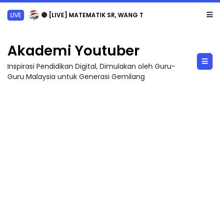
LIVE
🔴 [LIVE] MATEMATIK SR, WANG TAHUN 6 OLEH CIKGU ANITA #ALLINONE #141 #...
Akademi Youtuber
Inspirasi Pendidikan Digital, Dimulakan oleh Guru-
Guru Malaysia untuk Generasi Gemilang