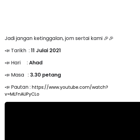
Jadi jangan ketinggalan, jom sertai kami 🎉🎉
📣 Tarikh :
11 Julai 2021
📣 Hari :
Ahad
📣 Masa :
3.30 petang
📣 Pautan :
https://www.youtube.com/watch?
v=MLFnAUPyCLo