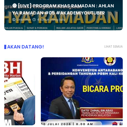
🔴 [LIVE] PROGRAM KHAS RAMADAN : AHLAN
YA RAMADAN #05 #AKADEMIYOUTUBER
Unknown
4 tahun yang lalu
AKAN DATANG!
LIHAT SEMUA