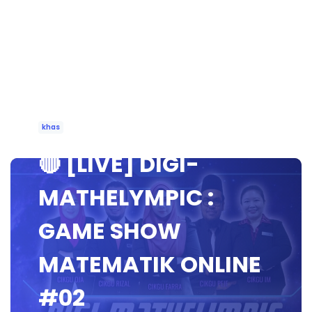
khas
🔴 [LIVE] DIGI-
MATHELYMPIC :
GAME SHOW
MATEMATIK ONLINE
#02