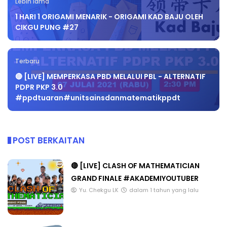
Lebih lama
1 HARI 1 ORIGAMI MENARIK - ORIGAMI KAD BAJU OLEH
CIKGU PUNG #27
Terbaru
🔴 [LIVE] MEMPERKASA PBD MELALUI PBL - ALTERNATIF
PDPR PKP 3.0
#ppdtuaran#unitsainsdanmatematikppdt
POST BERKAITAN
🔴 [LIVE] CLASH OF MATHEMATICIAN
GRAND FINALE #AKADEMIYOUTUBER
Yu. Chekgu LK
dalam 1 tahun yang lalu