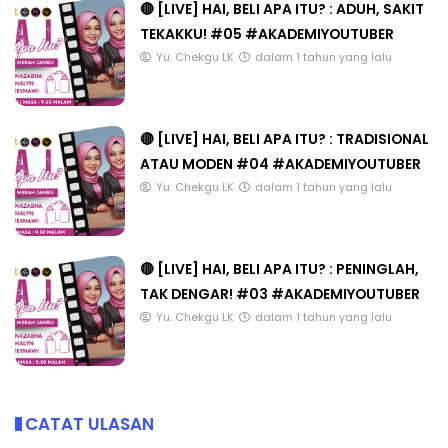
🔴 [LIVE] HAI, BELI APA ITU? : ADUH, SAKIT
TEKAKKU! #05 #AKADEMIYOUTUBER
Yu. Chekgu LK
dalam 1 tahun yang lalu
🔴 [LIVE] HAI, BELI APA ITU? : TRADISIONAL
ATAU MODEN #04 #AKADEMIYOUTUBER
Yu. Chekgu LK
dalam 1 tahun yang lalu
🔴 [LIVE] HAI, BELI APA ITU? : PENINGLAH,
TAK DENGAR! #03 #AKADEMIYOUTUBER
Yu. Chekgu LK
dalam 1 tahun yang lalu
CATAT ULASAN