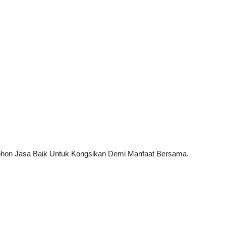
TRANSFORMASI DIGITAL GURU
SIRI 7 : PAHLAWAN DIGITAL
P PERAKAUNAN,
PENYELAMAT DUNIA
ALAN 1 TRIAL
Unknown
4 hari yang lalu
ri yang lalu
ohon Jasa Baik Untuk Kongsikan Demi Manfaat Bersama. 