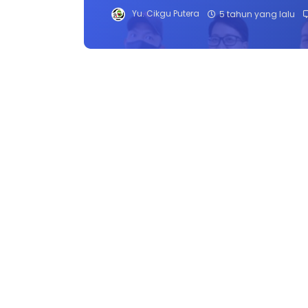
Yu. Cikgu Putera
5 tahun yang lalu