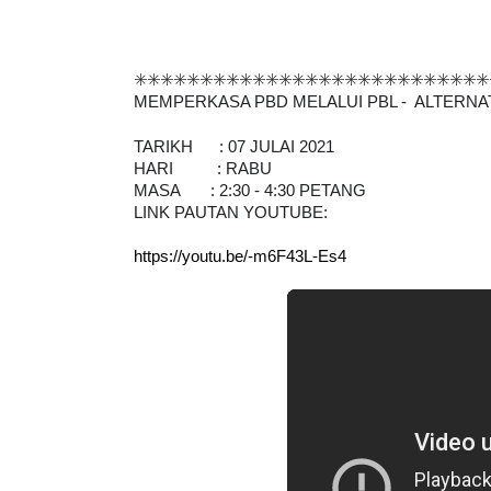
✳️✳️✳️✳️✳️✳️✳️✳️✳️✳️✳️✳️✳️✳️✳️✳️✳️✳️✳️✳️✳️✳️✳️✳️✳️✳️✳️
MEMPERKASA PBD MELALUI PBL -  ALTERNAT
TARIKH      : 07 JULAI 2021
HARI          : RABU
MASA       : 2:30 - 4:30 PETANG
LINK PAUTAN YOUTUBE:
https://youtu.be/-m6F43L-Es4