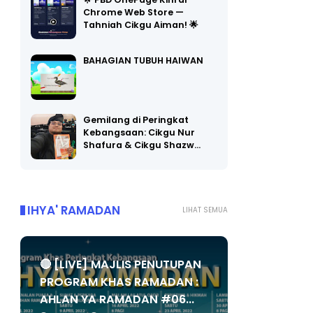
Chrome Web Store —
Tahniah Cikgu Aiman! 🌟
BAHAGIAN TUBUH HAIWAN
Gemilang di Peringkat
Kebangsaan: Cikgu Nur
Shafura & Cikgu Shazw…
IHYA' RAMADAN
LIHAT SEMUA
🔴 [LIVE] MAJLIS PENUTUPAN
PROGRAM KHAS RAMADAN :
AHLAN YA RAMADAN #06...