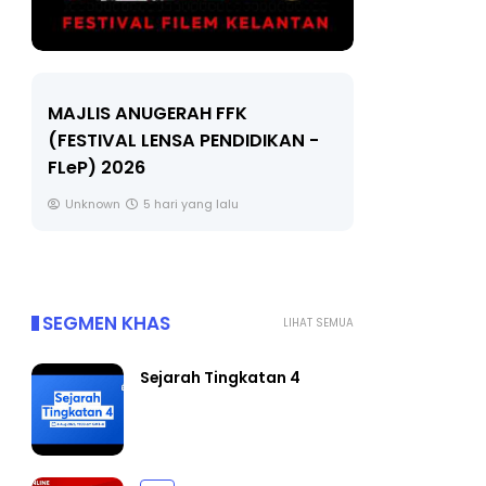
LIVE
MAJLIS ANUGERAH FFK
(FESTIVAL LENSA PENDIDIKAN -
🔴 [LIVE]
FLeP) 2026
TAHUN 6 O
#ALLINONE
Unknown
5 hari yang lalu
Yu. Chekgu 
SEGMEN KHAS
LIHAT SEMUA
Sejarah Tingkatan 4