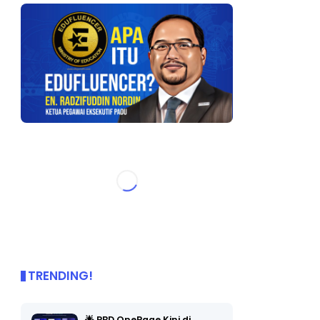
TRENDING!
🌟 PBD OnePage Kini di