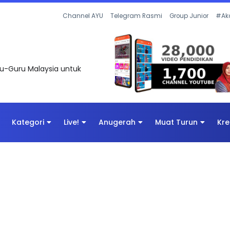
Channel AYU
Telegram Rasmi
Group Junior
#Ak
uru-Guru Malaysia untuk
Kategori
Live!
Anugerah
Muat Turun
Kre