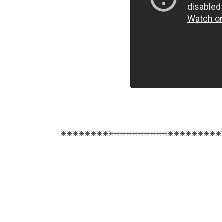
✳️✳️✳️✳️✳️✳️✳️✳️✳️✳️✳️✳️✳️✳️✳️✳️✳️✳️✳️✳️✳️✳️✳️✳️✳️✳️✳️