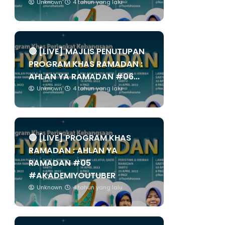
Unknown
4 tahun yang lalu
🔴 [LIVE] MAJLIS PENUTUPAN
PROGRAM KHAS RAMADAN :
AHLAN YA RAMADAN #06...
Unknown
4 tahun yang lalu
🔴 [LIVE] PROGRAM KHAS
RAMADAN : AHLAN YA
RAMADAN #05
#AKADEMIYOUTUBER
Unknown
4 tahun yang lalu