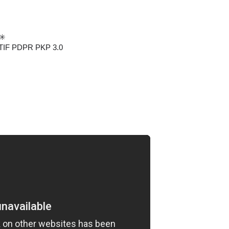
✳️
IF PDPR PKP 3.0