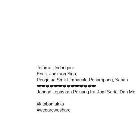
LIVE
ejarah Tingkatan 4
🔴 [LIVE] PRINSI
Unknown
7 hari yang lalu
BEDAH TUNTAS SO
OLEH CIKGU ...
Yu. Chekgu LK
8 ha
Tetamu Undangan:
Encik Jackson Siga,
Pengetua Smk Limbanak, Penampang, Sabah
❤️❤️❤️❤️❤️❤️❤️❤️❤️❤️❤️❤️❤️❤️
Jangan Lepaskan Peluang Ini. Jom Sertai Dan M
#kitabantukita
#wecareweshare