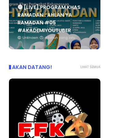
🔴 [LIVE] PROGRAM KHAS
RAMADAN : AHLAN YA
RAMADAN #05
#AKADEMIYOUTUBER
Unknown
4 tahun yang lalu
AKAN DATANG!
LIHAT SEMUA