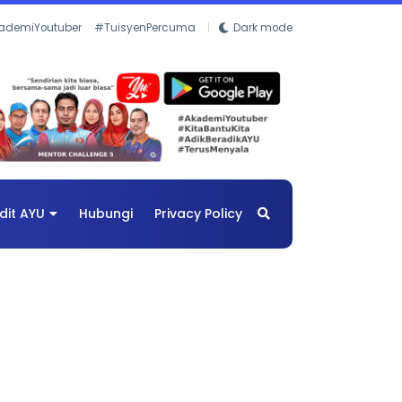
ademiYoutuber
#TuisyenPercuma
Dark mode
dit AYU
Hubungi
Privacy Policy