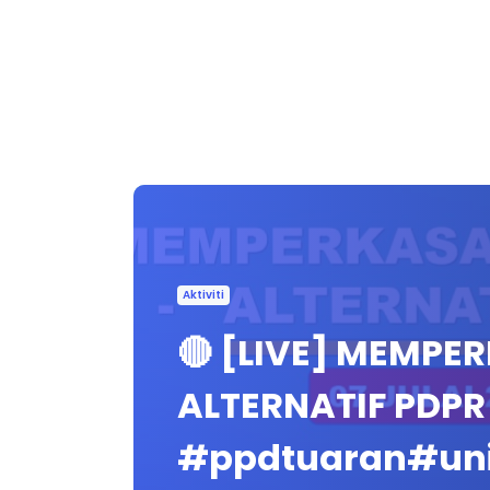
Aktiviti
🔴 [LIVE] MEMPER
ALTERNATIF PDPR 
#ppdtuaran#uni