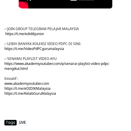
✅JOIN GROUP TELEGRAM PELAJAR MALAYSIA
https://t.me/edidikjunior
✅LEBIH BANYAK KOLEKSI VIDEO PDPC DI SINI:
https://t.me/VideoPdPCgurumalaysia
✅SENARAI PLAYLIST VIDEO AYU
https://www.akademiyoutuber.com/p/senarai-playlist-video-pdpc-
mengikut.html
Inisiatif :
www.akademiyoutuber.com
https://t.me/eDIDIKMalaysia
https://t.me/KelabGuruMalaysia
Tags
LIVE