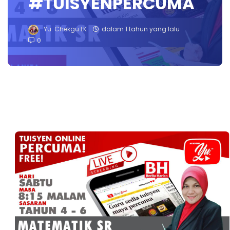
#TUISYENPERCUMA
Yu. Chekgu LK
dalam 1 tahun yang lalu
0