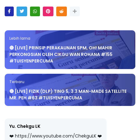
Lebih lama
🔴 [LIVE] PRINSIP PERAKAUNAN SPM, OH! MAHIR
PERKONGSIAN OLEH CIKGU WAN ROHANA #155
#TUISYENPERCUMA
Terbaru
🔴 [LIVE] FIZIK (DLP) TING 5, 3.3 MAN-MADE SATELLITE
MR. PEH #63 #TUISYENPERCUMA
Yu. Chekgu LK
❤️ https://www.youtube.com/ChekguLK ❤️