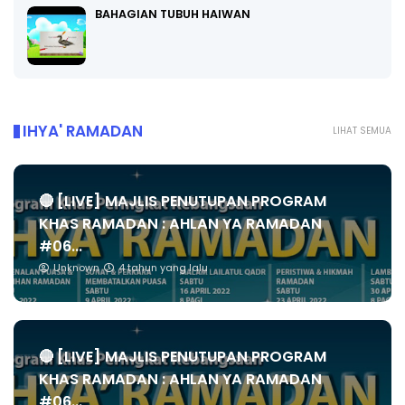
BAHAGIAN TUBUH HAIWAN
IHYA' RAMADAN
LIHAT SEMUA
🔴 [LIVE] MAJLIS PENUTUPAN PROGRAM
KHAS RAMADAN : AHLAN YA RAMADAN
#06...
Unknown
4 tahun yang lalu
🔴 [LIVE] MAJLIS PENUTUPAN PROGRAM
KHAS RAMADAN : AHLAN YA RAMADAN
#06...