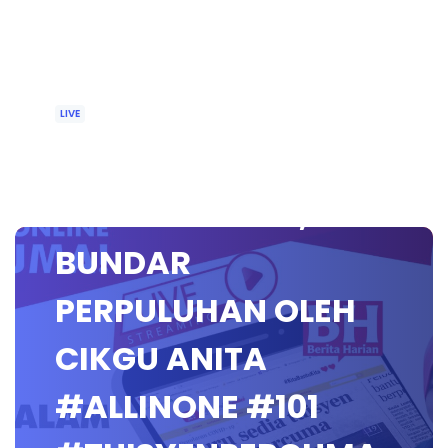
LIVE
🔴 [LIVE]
MATEMATIK SR,
BUNDAR
PERPULUHAN OLEH
CIKGU ANITA
#ALLINONE #101