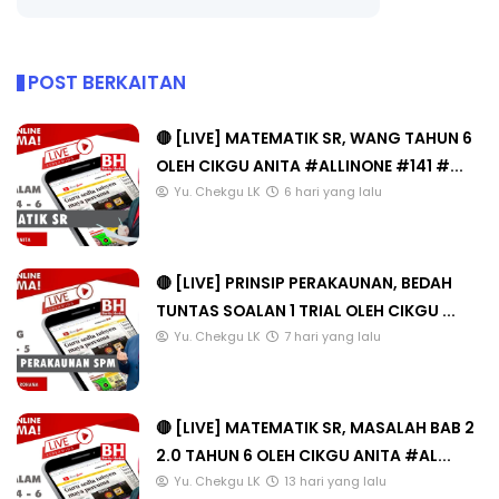
POST BERKAITAN
🔴 [LIVE] MATEMATIK SR, WANG TAHUN 6
OLEH CIKGU ANITA #ALLINONE #141 #...
Yu. Chekgu LK
6 hari yang lalu
🔴 [LIVE] PRINSIP PERAKAUNAN, BEDAH
TUNTAS SOALAN 1 TRIAL OLEH CIKGU ...
Yu. Chekgu LK
7 hari yang lalu
🔴 [LIVE] MATEMATIK SR, MASALAH BAB 2
2.0 TAHUN 6 OLEH CIKGU ANITA #AL...
Yu. Chekgu LK
13 hari yang lalu