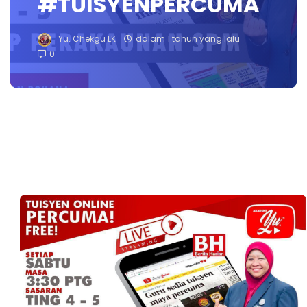
#TUISYENPERCUMA
Yu. Chekgu LK
dalam 1 tahun yang lalu
0