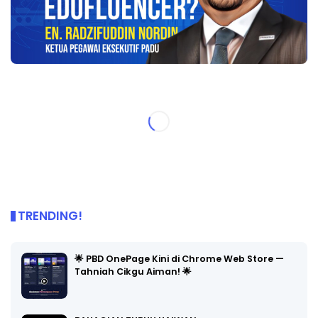
TRENDING!
🌟 PBD OnePage Kini di Chrome Web Store —
Tahniah Cikgu Aiman! 🌟