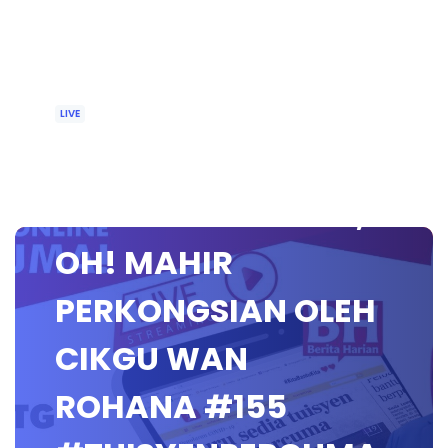
LIVE
🔴 [LIVE] PRINSIP
PERAKAUNAN SPM,
OH! MAHIR
PERKONGSIAN OLEH
CIKGU WAN
ROHANA #155