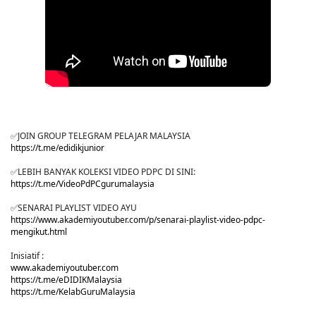
✅JOIN GROUP TELEGRAM PELAJAR MALAYSIA
https://t.me/edidikjunior
✅LEBIH BANYAK KOLEKSI VIDEO PDPC DI SINI:
https://t.me/VideoPdPCgurumalaysia
✅SENARAI PLAYLIST VIDEO AYU
https://www.akademiyoutuber.com/p/senarai-playlist-video-pdpc-
mengikut.html
Inisiatif :
www.akademiyoutuber.com
https://t.me/eDIDIKMalaysia
https://t.me/KelabGuruMalaysia