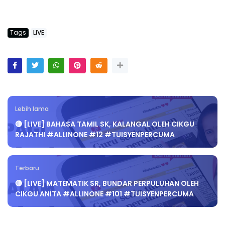
Tags
LIVE
Lebih lama
🔴 [LIVE] BAHASA TAMIL SK, KALANGAL OLEH CIKGU
RAJATHI #ALLINONE #12 #TUISYENPERCUMA
Terbaru
🔴 [LIVE] MATEMATIK SR, BUNDAR PERPULUHAN OLEH
CIKGU ANITA #ALLINONE #101 #TUISYENPERCUMA