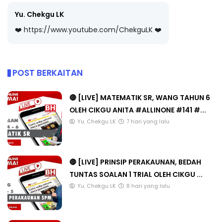
Yu. Chekgu LK
❤️ https://www.youtube.com/ChekguLK ❤️
POST BERKAITAN
🔴 [LIVE] MATEMATIK SR, WANG TAHUN 6
OLEH CIKGU ANITA #ALLINONE #141 #...
Yu. Chekgu LK
7 hari yang lalu
🔴 [LIVE] PRINSIP PERAKAUNAN, BEDAH
TUNTAS SOALAN 1 TRIAL OLEH CIKGU ...
Yu. Chekgu LK
8 hari yang lalu