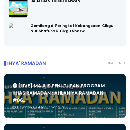
BAHAGIAN TUBUH HAIWAN
Gemilang di Peringkat Kebangsaan: Cikgu
Nur Shafura & Cikgu Shazw…
IHYA' RAMADAN
LIHAT SEMUA
🔴 [LIVE] MAJLIS PENUTUPAN PROGRAM
KHAS RAMADAN : AHLAN YA RAMADAN
#06...
Unknown
4 tahun yang lalu