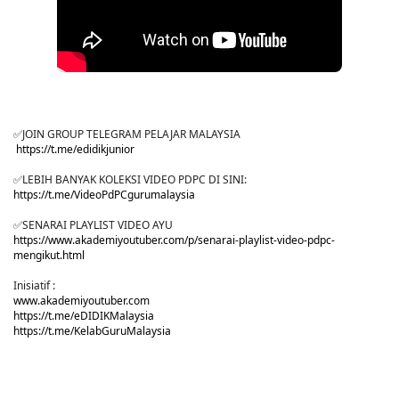
✅JOIN GROUP TELEGRAM PELAJAR MALAYSIA
https://t.me/edidikjunior
✅LEBIH BANYAK KOLEKSI VIDEO PDPC DI SINI:
https://t.me/VideoPdPCgurumalaysia
✅SENARAI PLAYLIST VIDEO AYU
https://www.akademiyoutuber.com/p/senarai-playlist-video-pdpc-
mengikut.html
Inisiatif :
www.akademiyoutuber.com
https://t.me/eDIDIKMalaysia
https://t.me/KelabGuruMalaysia