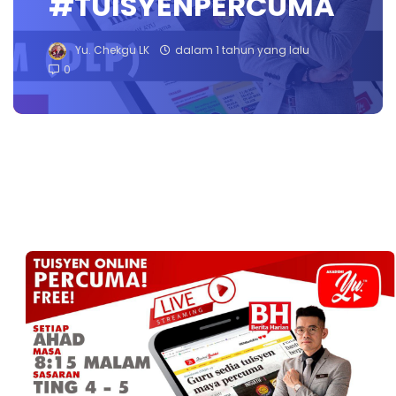
#TUISYENPERCUMA
Yu. Chekgu LK
dalam 1 tahun yang lalu
0