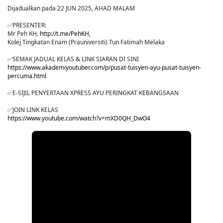
Dijadualkan pada 22 JUN 2025, AHAD MALAM
✅PRESENTER:
Mr Peh KH,
http://t.me/PehKH
,
Kolej Tingkatan Enam (Prauniversiti) Tun Fatimah Melaka
✅SEMAK JADUAL KELAS & LINK SIARAN DI SINI
https://www.akademiyoutuber.com/p/pusat-tuisyen-ayu-pusat-tuisyen-
percuma.html
✅E-SIJIL PENYERTAAN XPRESS AYU PERINGKAT KEBANGSAAN
✅JOIN LINK KELAS
https://www.youtube.com/watch?v=mXD0QH_DwO4