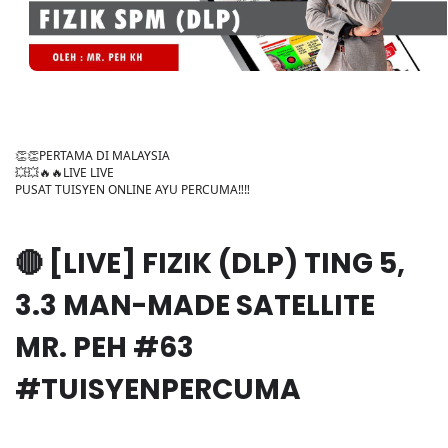
👏👏PERTAMA DI MALAYSIA
💥💥🔥🔥LIVE LIVE
PUSAT TUISYEN ONLINE AYU PERCUMA‼️‼️
🔴 [LIVE] FIZIK (DLP) TING 5,
3.3 MAN-MADE SATELLITE
MR. PEH #63
#TUISYENPERCUMA