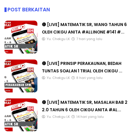
POST BERKAITAN
🔴 [LIVE] MATEMATIK SR, WANG TAHUN 6
OLEH CIKGU ANITA #ALLINONE #141 #...
Yu. Chekgu LK
7 hari yang lalu
🔴 [LIVE] PRINSIP PERAKAUNAN, BEDAH
TUNTAS SOALAN 1 TRIAL OLEH CIKGU ...
Yu. Chekgu LK
8 hari yang lalu
🔴 [LIVE] MATEMATIK SR, MASALAH BAB 2
2.0 TAHUN 6 OLEH CIKGU ANITA #AL...
Yu. Chekgu LK
14 hari yang lalu