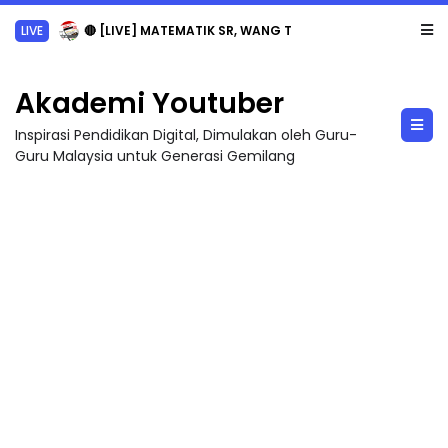
LIVE
🔴 [LIVE] MATEMATIK SR, WANG TAHUN 6 OLEH CIKGU ANITA #ALLINONE #141 #...
Akademi Youtuber
Inspirasi Pendidikan Digital, Dimulakan oleh Guru-
Guru Malaysia untuk Generasi Gemilang