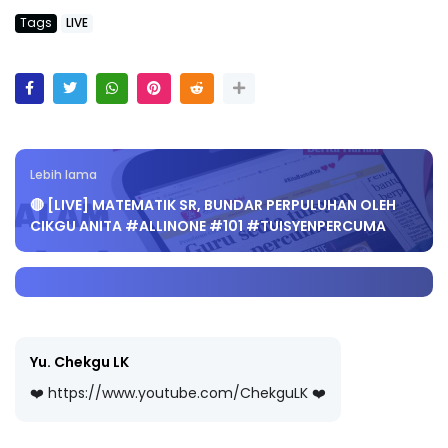
Tags
LIVE
Lebih lama
🔴 [LIVE] MATEMATIK SR, BUNDAR PERPULUHAN OLEH
CIKGU ANITA #ALLINONE #101 #TUISYENPERCUMA
Yu. Chekgu LK
❤️ https://www.youtube.com/ChekguLK ❤️