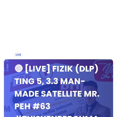
LIVE
🔴 [LIVE] FIZIK (DLP)
TING 5, 3.3 MAN-
MADE SATELLITE MR.
PEH #63