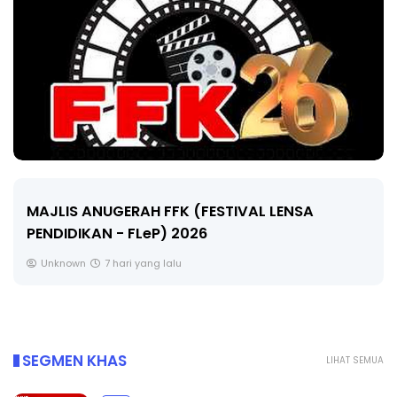
LIVE
A
🔴 [LIVE] MATEMATIK SR, WANG TAHUN 6
CIKGU ANITA #ALLINONE #141 #...
Yu. Chekgu LK
9 hari yang lalu
SEGMEN KHAS
LIHAT SEMUA