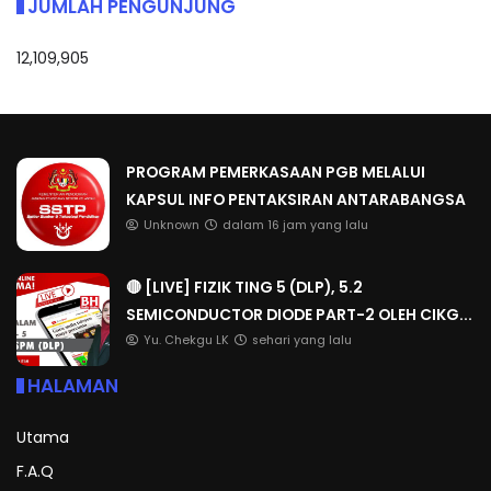
JUMLAH PENGUNJUNG
12,109,905
PROGRAM PEMERKASAAN PGB MELALUI
KAPSUL INFO PENTAKSIRAN ANTARABANGSA
Unknown
dalam 16 jam yang lalu
🔴 [LIVE] FIZIK TING 5 (DLP), 5.2
SEMICONDUCTOR DIODE PART-2 OLEH CIKG...
Yu. Chekgu LK
sehari yang lalu
HALAMAN
Utama
F.A.Q