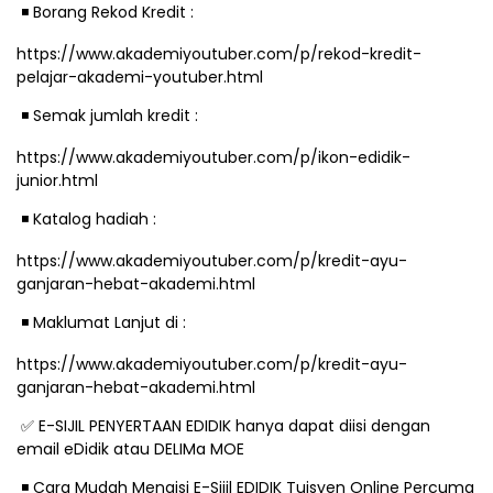
️ Borang Rekod Kredit :
◾
https://www.akademiyoutuber.com/p/rekod-kredit-
pelajar-akademi-youtuber.html
️ Semak jumlah kredit :
◾
https://www.akademiyoutuber.com/p/ikon-edidik-
junior.html
️ Katalog hadiah :
◾
https://www.akademiyoutuber.com/p/kredit-ayu-
ganjaran-hebat-akademi.html
️ Maklumat Lanjut di :
◾
https://www.akademiyoutuber.com/p/kredit-ayu-
ganjaran-hebat-akademi.html
E-SIJIL PENYERTAAN EDIDIK hanya dapat diisi dengan
✅
email eDidik atau DELIMa MOE
️ Cara Mudah Mengisi E-Sijil EDIDIK Tuisyen Online Percuma
◾