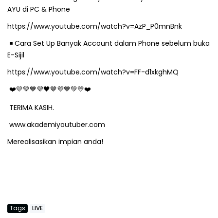
AYU di PC & Phone
https://www.youtube.com/watch?v=AzP_P0mnBnk
️ Cara Set Up Banyak Account dalam Phone sebelum buka
◾
E-Sijil
https://www.youtube.com/watch?v=FF-d1xkghMQ
🤎
❤
💛💚💙💜🖤
💜💙💚💛❤
TERIMA KASIH.
www.akademiyoutuber.com
Merealisasikan impian anda!
Tags
LIVE