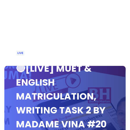
LIVE
🔴[LIVE] MUET &
ENGLISH
MATRICULATION,
WRITING TASK 2 BY
MADAME VINA #20