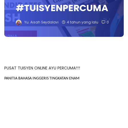
#TUISYENPERCUMA
Yu. Aisah Seydalavi
4 tahun yang lalu
0
PUSAT TUISYEN ONLINE AYU PERCUMA‼️‼️
PANITIA BAHASA INGGERIS TINGKATAN ENAM