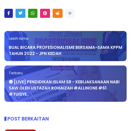
Lebih lama
BUAL BICARA PROFESIONALISME BERSAMA-SAMA KPPM
TAHUN 2022 - JPN KEDAH
Terbaru
🔴 [LIVE] PENDIDIKAN ISLAM SR - KEBIJAKSANAAN NABI
SAW OLEH USTAZAH ROHAIZAH #ALLINONE #61
#TUISYE…
POST BERKAITAN