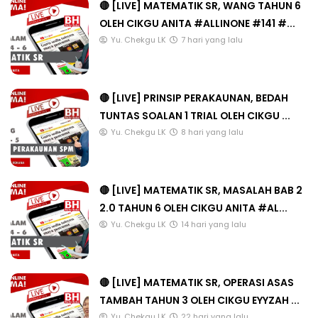
🔴 [LIVE] MATEMATIK SR, WANG TAHUN 6
OLEH CIKGU ANITA #ALLINONE #141 #...
Yu. Chekgu LK
7 hari yang lalu
🔴 [LIVE] PRINSIP PERAKAUNAN, BEDAH
TUNTAS SOALAN 1 TRIAL OLEH CIKGU ...
Yu. Chekgu LK
8 hari yang lalu
🔴 [LIVE] MATEMATIK SR, MASALAH BAB 2
2.0 TAHUN 6 OLEH CIKGU ANITA #AL...
Yu. Chekgu LK
14 hari yang lalu
🔴 [LIVE] MATEMATIK SR, OPERASI ASAS
TAMBAH TAHUN 3 OLEH CIKGU EYYZAH ...
Yu. Chekgu LK
22 hari yang lalu