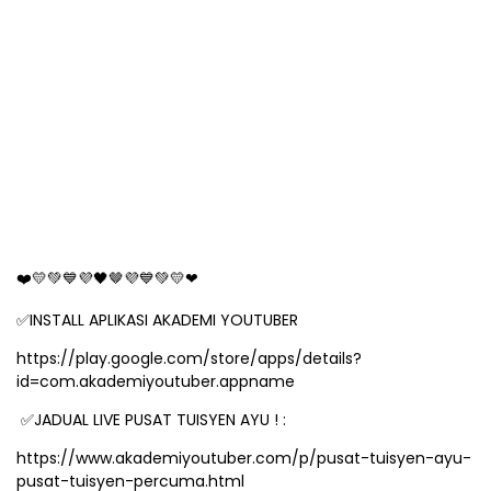
🤎
❤
💛💚💙💜🖤
💜💙💚💛❤
INSTALL APLIKASI AKADEMI YOUTUBER
✅
https://play.google.com/store/apps/details?
id=com.akademiyoutuber.appname
JADUAL LIVE PUSAT TUISYEN AYU ! :
✅
https://www.akademiyoutuber.com/p/pusat-tuisyen-ayu-
pusat-tuisyen-percuma.html