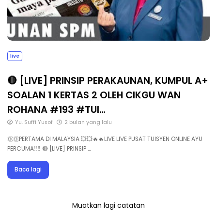
live
🔴 [LIVE] PRINSIP PERAKAUNAN, KUMPUL A+
SOALAN 1 KERTAS 2 OLEH CIKGU WAN
ROHANA #193 #TUI…
Yu. Suffi Yusof
2 bulan yang lalu
👏👏PERTAMA DI MALAYSIA 💥💥🔥🔥LIVE LIVE PUSAT TUISYEN ONLINE AYU
PERCUMA‼️‼️ 🔴 [LIVE] PRINSIP …
Baca lagi
Muatkan lagi catatan