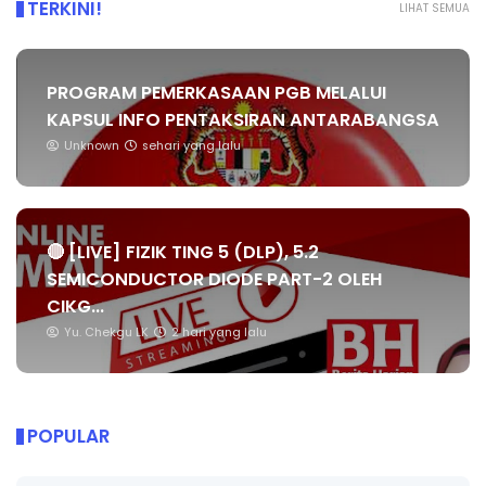
TERKINI!
LIHAT SEMUA
PROGRAM PEMERKASAAN PGB MELALUI
KAPSUL INFO PENTAKSIRAN ANTARABANGSA
Unknown
sehari yang lalu
🔴 [LIVE] FIZIK TING 5 (DLP), 5.2
SEMICONDUCTOR DIODE PART-2 OLEH
CIKG...
Yu. Chekgu LK
2 hari yang lalu
POPULAR