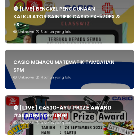
🔴 [LIVE] BENGKEL PENGGUNAAN
KALKULATOR SAINTIFIK CASIO FX-570EX &
FX-...
Unknown
3 tahun yang lalu
CASIO MEMACU MATEMATIK TAMBAHAN
SPM
Unknown
4 tahun yang lalu
🔴 [𝗟𝗜𝗩𝗘] 𝗖𝗔𝗦𝗜𝗢-𝗔𝗬𝗨 𝗣𝗥𝗜𝗭𝗘 𝗔𝗪𝗔𝗥𝗗
#AKADEMIYOUTUBER
Unknown
4 tahun yang lalu