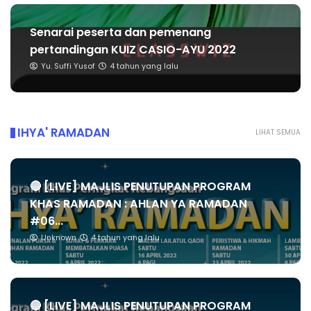
Senarai peserta dan pemenang
pertandingan KUIZ CASIO-AYU 2022
Yu. Suffi Yusof
4 tahun yang lalu
IHYA' RAMADAN
LIHAT SEMUA
🔴 [LIVE] MAJLIS PENUTUPAN PROGRAM
KHAS RAMADAN : AHLAN YA RAMADAN
#06...
Unknown
4 tahun yang lalu
🔴 [LIVE] MAJLIS PENUTUPAN PROGRAM