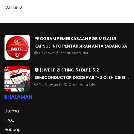
12,115,952
PROGRAM PEMERKASAAN PGB MELALUI
KAPSUL INFO PENTAKSIRAN ANTARABANGSA
Unknown
sehari yang lalu
🔴 [LIVE] FIZIK TING 5 (DLP), 5.2
SEMICONDUCTOR DIODE PART-2 OLEH CIKG...
Yu. Chekgu LK
2 hari yang lalu
HALAMAN
Utama
F.A.Q
Hubungi