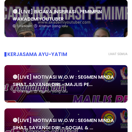
🔴 [LIVE] BICARA INSPIRASI : PEMIMPIN
#AKADEMIYOUTUBER
Unknown
4 tahun yang lalu
KERJASAMA AYU-YATIM
LIHAT SEMUA
🔴[LIVE] MOTIVASI W.O.W : SEGMEN MINDA
SIHAT, SAYANGI DIRI - MAJLIS PE...
Unknown
4 tahun yang lalu
🔴[LIVE] MOTIVASI W.O.W : SEGMEN MINDA
SIHAT, SAYANGI DIRI - SOCIAL & ...