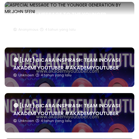
ASPECIAL MESSAGE TO THE YOUNGER
GENERATION BY MR.JOHN SEENI
Anonymous
4 tahun yang lalu
🔴 [LIVE] BICARA INSPIRASI : TEAM INOVASI
AKADEMI YOUTUBER #AKADEMIYOUTUBER
Unknown
4 tahun yang lalu
🔴 [LIVE] BICARA INSPIRASI : TEAM INOVASI
AKADEMI YOUTUBER #AKADEMIYOUTUBER
Unknown
4 tahun yang lalu