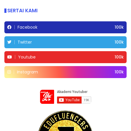
SERTAI KAMI
Facebook
100k
Twitter
100k
Youtube
100k
Instagram
100k