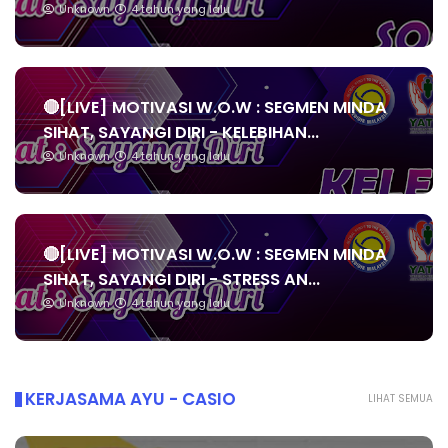
Unknown
4 tahun yang lalu
🔴[LIVE] MOTIVASI W.O.W : SEGMEN MINDA
SIHAT, SAYANGI DIRI - KELEBIHAN...
Unknown
4 tahun yang lalu
🔴[LIVE] MOTIVASI W.O.W : SEGMEN MINDA
SIHAT, SAYANGI DIRI - STRESS AN...
Unknown
4 tahun yang lalu
KERJASAMA AYU - CASIO
LIHAT SEMUA