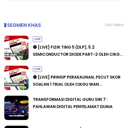
Yu. Chekgu LK
8 hari yang lalu
SEGMEN KHAS
LIHAT SEMUA
LIVE
🔴 [LIVE] FIZIK TING 5 (DLP), 5.2
SEMICONDUCTOR DIODE PART-2 OLEH CIKG...
LIVE
🔴 [LIVE] PRINSIP PERAKAUNAN, PECUT SKOR
SOALAN 1 TRIAL OLEH CIKGU WAN...
TRANSFORMASI DIGITAL GURU SIRI 7 :
PAHLAWAN DIGITAL PENYELAMAT DUNIA