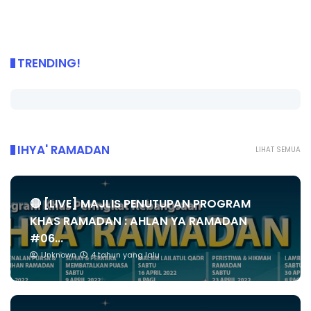
TRENDING!
IHYA' RAMADAN
LIHAT SEMUA
🔴 [LIVE] MAJLIS PENUTUPAN PROGRAM
KHAS RAMADAN : AHLAN YA RAMADAN
#06...
Unknown
4 tahun yang lalu