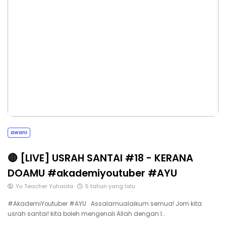
awani
🔴 [LIVE] USRAH SANTAI #18 - KERANA
DOAMU #akademiyoutuber​​​ #AYU
Yu Teacher Yuhaida
5 tahun yang lalu
#AkademiYoutuber #AYU Assalamualaikum semua! Jom kita
usrah santai! kita boleh mengenali Allah dengan l…