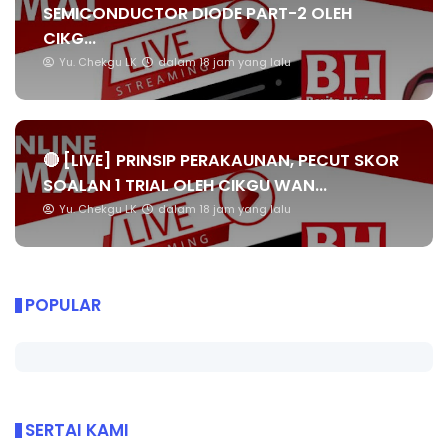
SEMICONDUCTOR DIODE PART-2 OLEH
CIKG...
Yu. Chekgu LK
dalam 18 jam yang lalu
🔴 [LIVE] PRINSIP PERAKAUNAN, PECUT SKOR
SOALAN 1 TRIAL OLEH CIKGU WAN...
Yu. Chekgu LK
dalam 18 jam yang lalu
POPULAR
SERTAI KAMI