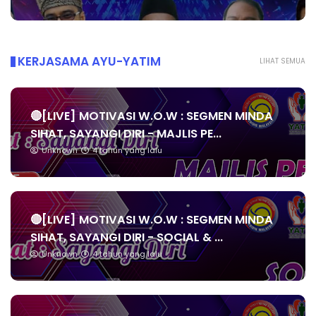
KERJASAMA AYU-YATIM
LIHAT SEMUA
🔴[LIVE] MOTIVASI W.O.W : SEGMEN MINDA
SIHAT, SAYANGI DIRI - MAJLIS PE...
Unknown
4 tahun yang lalu
🔴[LIVE] MOTIVASI W.O.W : SEGMEN MINDA
SIHAT, SAYANGI DIRI - SOCIAL & ...
Unknown
4 tahun yang lalu