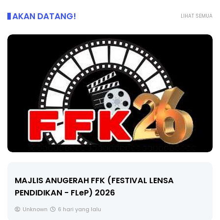
AKAN DATANG!
LIHAT SEMUA
LIVE
🔴 [LIVE] MATEMATIK SR, WANG TAHUN 6 OLEH
CIKGU ANITA #ALLINONE #141 #...