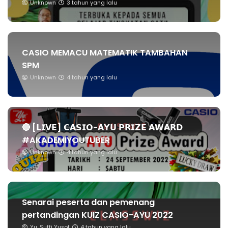
Unknown
3 tahun yang lalu
CASIO MEMACU MATEMATIK TAMBAHAN
SPM
Unknown
4 tahun yang lalu
🔴 [𝗟𝗜𝗩𝗘] 𝗖𝗔𝗦𝗜𝗢-𝗔𝗬𝗨 𝗣𝗥𝗜𝗭𝗘 𝗔𝗪𝗔𝗥𝗗
#AKADEMIYOUTUBER
Unknown
4 tahun yang lalu
Senarai peserta dan pemenang
pertandingan KUIZ CASIO-AYU 2022
Yu. Suffi Yusof
4 tahun yang lalu