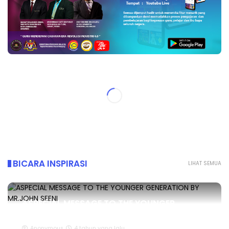
BICARA INSPIRASI
LIHAT SEMUA
ASPECIAL MESSAGE TO THE YOUNGER
GENERATION BY MR.JOHN SEENI
Anonymous
4 tahun yang lalu