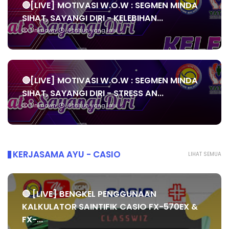
🔴[LIVE] MOTIVASI W.O.W : SEGMEN MINDA
SIHAT, SAYANGI DIRI - KELEBIHAN...
Unknown
4 tahun yang lalu
🔴[LIVE] MOTIVASI W.O.W : SEGMEN MINDA
SIHAT, SAYANGI DIRI - STRESS AN...
Unknown
4 tahun yang lalu
KERJASAMA AYU - CASIO
LIHAT SEMUA
🔴 [LIVE] BENGKEL PENGGUNAAN
KALKULATOR SAINTIFIK CASIO FX-570EX &
FX-...