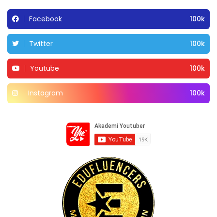
Facebook
100k
Twitter
100k
Youtube
100k
Instagram
100k