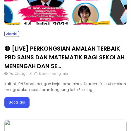
Aktiviti
🔴 [LIVE] PERKONGSIAN AMALAN TERBAIK
PBD SAINS DAN MATEMATIK BAGI SEKOLAH
MENENGAH DAN SE…
Yu. Chekgu LK
5 tahun yang lalu
Kali ini JPN Sabah dengan kerjasama pihak Akademi Youtuber akan
mengadakan sesi siaran langsung iaitu Perkong…
Baca lagi