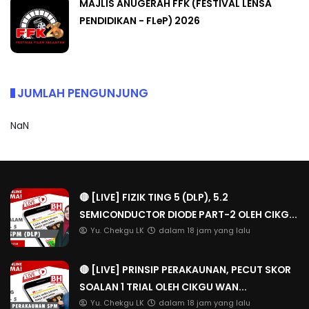
MAJLIS ANUGERAH FFK (FESTIVAL LENSA
PENDIDIKAN - FLeP) 2026
JUMLAH PENGUNJUNG
NaN
🔴 [LIVE] FIZIK TING 5 (DLP), 5.2
SEMICONDUCTOR DIODE PART-2 OLEH CIKG...
Yu. Chekgu LK
dalam 18 jam yang lalu
🔴 [LIVE] PRINSIP PERAKAUNAN, PECUT SKOR
SOALAN 1 TRIAL OLEH CIKGU WAN...
Yu. Chekgu LK
dalam 18 jam yang lalu