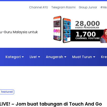
Channel AYU
Telegram Rasmi
Group Junior
#Ak
uru-Guru Malaysia untuk
Kategori
Live!
Anugerah
Muat Turun
Kre
featured
LIVE! ~ Jom buat tabungan di Touch And Go