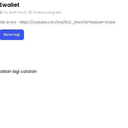
Ewallet
Yu. Suffi Yusof
2 tahun yang lalu
Klik di sini : https://youtube.com/live/RUC_1AwcF3E?feature=share
Baca lagi
atkan lagi catatan