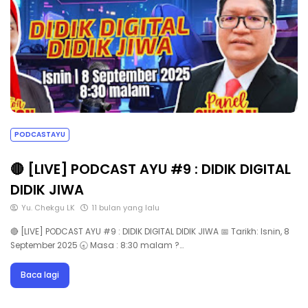
PODCASTAYU
🔴 [LIVE] PODCAST AYU #9 : DIDIK DIGITAL
DIDIK JIWA
Yu. Chekgu LK
11 bulan yang lalu
🔴 [LIVE] PODCAST AYU #9 : DIDIK DIGITAL DIDIK JIWA 📅 Tarikh: Isnin, 8
September 2025 🕣 Masa : 8:30 malam ?…
Baca lagi