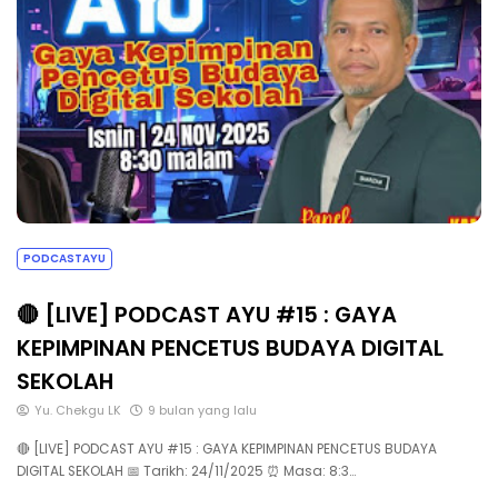
PODCASTAYU
🔴 [LIVE] PODCAST AYU #15 : GAYA
KEPIMPINAN PENCETUS BUDAYA DIGITAL
SEKOLAH
Yu. Chekgu LK
9 bulan yang lalu
🔴 [LIVE] PODCAST AYU #15 : GAYA KEPIMPINAN PENCETUS BUDAYA
DIGITAL SEKOLAH 📅 Tarikh: 24/11/2025 ⏰ Masa: 8:3…