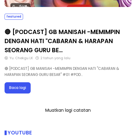
featured
🔴 [PODCAST] GB MANISAH -MEMIMPIN
DENGAN HATI "CABARAN & HARAPAN
SEORANG GURU BE…
Yu. Chekgu LK
2 tahun yang lalu
🔴 [PODCAST] GB MANISAH -MEMIMPIN DENGAN HATI "CABARAN &
HARAPAN SEORANG GURU BESAR" #01 #POD…
Baca lagi
Muatkan lagi catatan
YOUTUBE