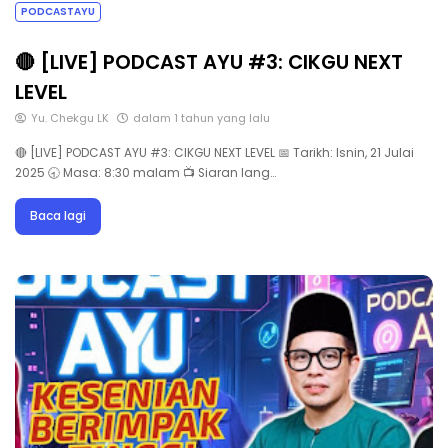
PODCASTAYU
🔴 [LIVE] PODCAST AYU #3: CIKGU NEXT
LEVEL
Yu. Chekgu LK
dalam 1 tahun yang lalu
🔴 [LIVE] PODCAST AYU #3: CIKGU NEXT LEVEL 📅 Tarikh: Isnin, 21 Julai
2025 🕣 Masa: 8:30 malam 📺 Siaran lang…
Baca lagi