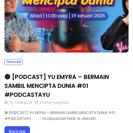
featured
🔴 [PODCAST] YU EMYRA – BERMAIN
SAMBIL MENCIPTA DUNIA #01
#PODCASTAYU
Yu. Chekgu LK
2 tahun yang lalu
🔴 [PODCAST] YU EMYRA – BERMAIN SAMBIL MENCIPTA DUNIA #01
#PODCASTAYU ✅DIJADUALKAN PADA 19 JANUARI…
Baca lagi