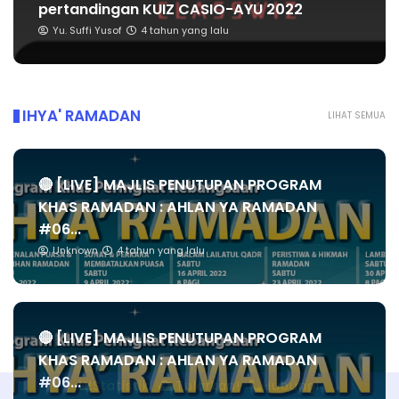
pertandingan KUIZ CASIO-AYU 2022
Yu. Suffi Yusof
4 tahun yang lalu
IHYA' RAMADAN
LIHAT SEMUA
🔴 [LIVE] MAJLIS PENUTUPAN PROGRAM
KHAS RAMADAN : AHLAN YA RAMADAN
#06...
Unknown
4 tahun yang lalu
🔴 [LIVE] MAJLIS PENUTUPAN PROGRAM
KHAS RAMADAN : AHLAN YA RAMADAN
#06...
Statistik
Tularkan!
Hubungi