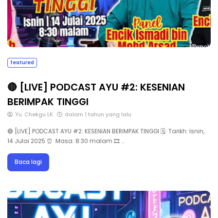
featured
🔴 [LIVE] PODCAST AYU #2: KESENIAN
BERIMPAK TINGGI
Yu. Chekgu LK
dalam 1 tahun yang lalu
🔴 [LIVE] PODCAST AYU #2: KESENIAN BERIMPAK TINGGI 🗓 Tarikh: Isnin,
14 Julai 2025 ⏰ Masa: 8:30 malam 🎞 …
Baca lagi