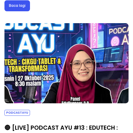
Baca lagi
PODCASTAYU
🔴 [LIVE] PODCAST AYU #13 : EDUTECH :