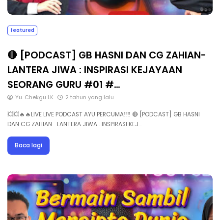
featured
🔴 [PODCAST] GB HASNI DAN CG ZAHIAN-
LANTERA JIWA : INSPIRASI KEJAYAAN
SEORANG GURU #01 #…
Yu. Chekgu LK
2 tahun yang lalu
💥💥🔥🔥LIVE LIVE PODCAST AYU PERCUMA‼️‼️ 🔴 [PODCAST] GB HASNI
DAN CG ZAHIAN- LANTERA JIWA : INSPIRASI KEJ…
Baca lagi