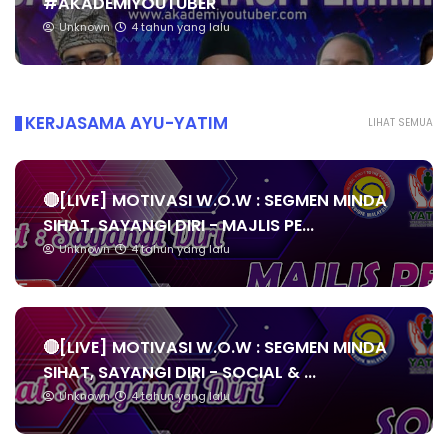
#AKADEMIYOUTUBER
Unknown
4 tahun yang lalu
KERJASAMA AYU-YATIM
LIHAT SEMUA
🔴[LIVE] MOTIVASI W.O.W : SEGMEN MINDA
SIHAT, SAYANGI DIRI - MAJLIS PE...
Unknown
4 tahun yang lalu
🔴[LIVE] MOTIVASI W.O.W : SEGMEN MINDA
SIHAT, SAYANGI DIRI - SOCIAL & ...
Unknown
4 tahun yang lalu