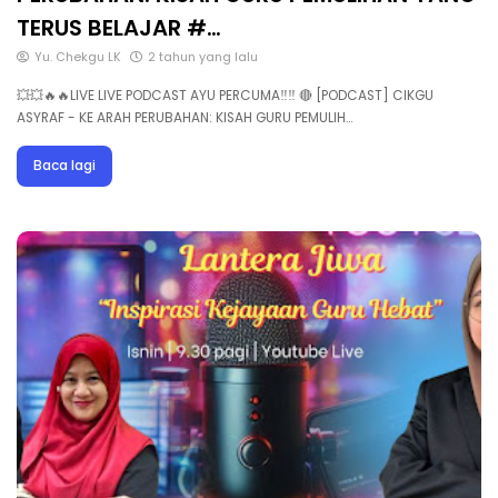
TERUS BELAJAR #…
Yu. Chekgu LK
2 tahun yang lalu
💥💥🔥🔥LIVE LIVE PODCAST AYU PERCUMA‼️‼️ 🔴 [PODCAST] CIKGU
ASYRAF - KE ARAH PERUBAHAN: KISAH GURU PEMULIH…
Baca lagi