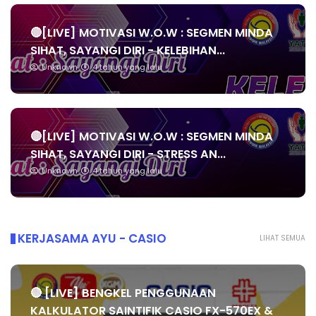
🔴[LIVE] MOTIVASI W.O.W : SEGMEN MINDA
SIHAT, SAYANGI DIRI - KELEBIHAN...
Unknown
4 tahun yang lalu
🔴[LIVE] MOTIVASI W.O.W : SEGMEN MINDA
SIHAT, SAYANGI DIRI - STRESS AN...
Unknown
4 tahun yang lalu
KERJASAMA AYU - CASIO
LIHAT SEMUA
🔴 [LIVE] BENGKEL PENGGUNAAN
KALKULATOR SAINTIFIK CASIO FX-570EX &