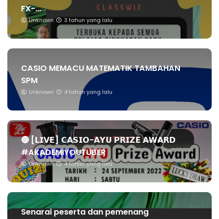
FX-...
Unknown
3 tahun yang lalu
CASIO MEMACU MATEMATIK TAMBAHAN
SPM
Unknown
4 tahun yang lalu
🔴 [𝗟𝗜𝗩𝗘] 𝗖𝗔𝗦𝗜𝗢-𝗔𝗬𝗨 𝗣𝗥𝗜𝗭𝗘 𝗔𝗪𝗔𝗥𝗗
#AKADEMIYOUTUBER
Unknown
4 tahun yang lalu
Senarai peserta dan pemenang