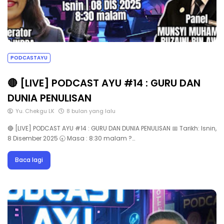
PODCASTAYU
🔴 [LIVE] PODCAST AYU #14 : GURU DAN
DUNIA PENULISAN
Yu. Chekgu LK
8 bulan yang lalu
🔴 [LIVE] PODCAST AYU #14 : GURU DAN DUNIA PENULISAN 📅 Tarikh: Isnin,
8 Disember 2025 🕣 Masa : 8:30 malam ?…
Baca lagi