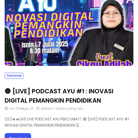
featured
🔴 [LIVE] PODCAST AYU #1 : INOVASI
DIGITAL PEMANGKIN PENDIDIKAN
Yu. Chekgu LK
dalam 1 tahun yang lalu
💥💥🔥🔥LIVE LIVE PODCAST AYU PERCUMA‼️‼️ 🔴 [LIVE] PODCAST AYU #1 :
INOVASI DIGITAL PEMANGKIN PENDIDIKAN 🗓 …