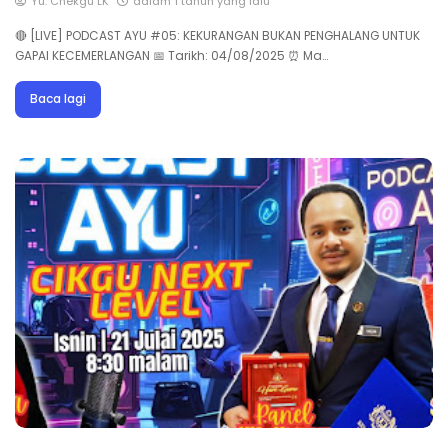
Yu. Chekgu LK
dalam 1 tahun yang lalu
🔴 [LIVE] PODCAST AYU #05: KEKURANGAN BUKAN PENGHALANG UNTUK
GAPAI KECEMERLANGAN 📅 Tarikh: 04/08/2025 ⏰ Ma…
Baca lagi