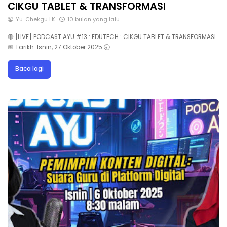
CIKGU TABLET & TRANSFORMASI
Yu. Chekgu LK
10 bulan yang lalu
🔴 [LIVE] PODCAST AYU #13 : EDUTECH : CIKGU TABLET & TRANSFORMASI
📅 Tarikh: Isnin, 27 Oktober 2025 🕣 …
Baca lagi