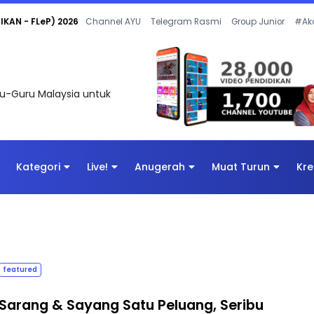
 OLEH CIKGU ANITA #ALLINONE #141 #...
Channel AYU
Telegram Rasmi
Group Junior
#Ak
uru-Guru Malaysia untuk
Kategori
Live!
Anugerah
Muat Turun
Kre
featured