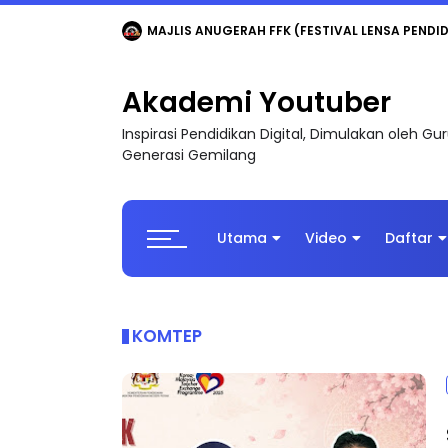
LIVE
🔴 [LIVE] MATEMATIK SR, WANG TAHUN 6
Akademi Youtuber
Inspirasi Pendidikan Digital, Dimulakan oleh G
Generasi Gemilang
Utama
Video
Daftar
KOMTEP