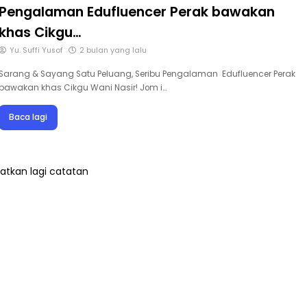
Sarang & Sayang Satu Peluang, Seribu
Pengalaman Edufluencer Perak bawakan
khas Cikgu…
Yu. Suffi Yusof
2 bulan yang lalu
Sarang & Sayang Satu Peluang, Seribu Pengalaman Edufluencer Perak
bawakan khas Cikgu Wani Nasir! Jom i…
Baca lagi
atkan lagi catatan