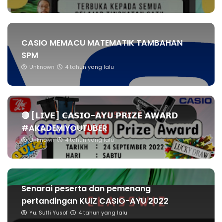
CASIO MEMACU MATEMATIK TAMBAHAN
SPM
Unknown
4 tahun yang lalu
🔴 [𝗟𝗜𝗩𝗘] 𝗖𝗔𝗦𝗜𝗢-𝗔𝗬𝗨 𝗣𝗥𝗜𝗭𝗘 𝗔𝗪𝗔𝗥𝗗
#AKADEMIYOUTUBER
Unknown
4 tahun yang lalu
Senarai peserta dan pemenang
pertandingan KUIZ CASIO-AYU 2022
Yu. Suffi Yusof
4 tahun yang lalu