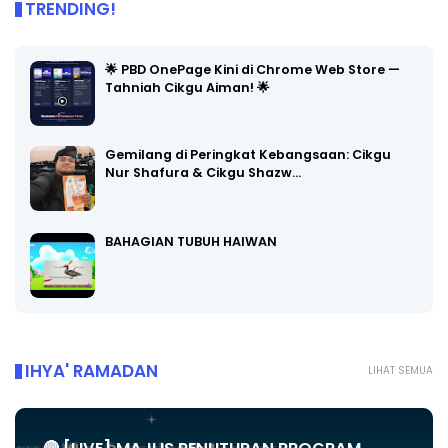
TRENDING!
🌟 PBD OnePage Kini di Chrome Web Store —
Tahniah Cikgu Aiman! 🌟
Gemilang di Peringkat Kebangsaan: Cikgu
Nur Shafura & Cikgu Shazw…
BAHAGIAN TUBUH HAIWAN
IHYA' RAMADAN
LIHAT SEMUA