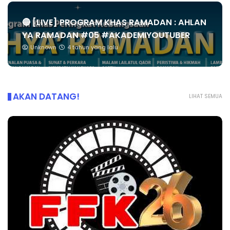
🔴 [LIVE] PROGRAM KHAS RAMADAN : AHLAN
YA RAMADAN #05 #AKADEMIYOUTUBER
Unknown
4 tahun yang lalu
AKAN DATANG!
LIHAT SEMUA