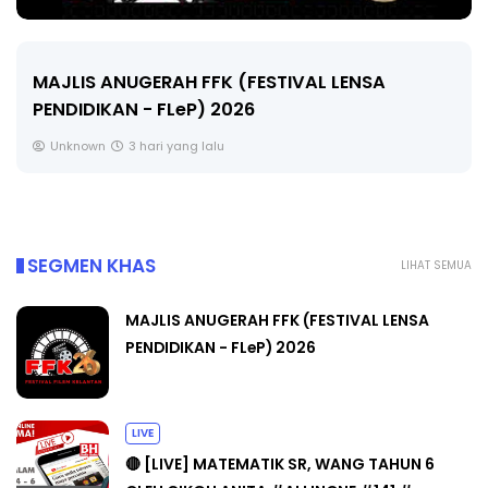
LIVE
🔴 [LIVE] MATEMATIK SR, WANG TAHUN 6 OLEH
CIKGU ANITA #ALLINONE #141 #...
Yu. Chekgu LK
5 hari yang lalu
SEGMEN KHAS
LIHAT SEMUA
MAJLIS ANUGERAH FFK (FESTIVAL LENSA
PENDIDIKAN - FLeP) 2026
LIVE
🔴 [LIVE] MATEMATIK SR, WANG TAHUN 6