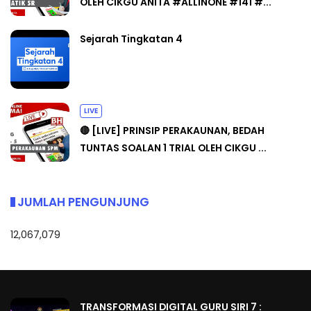
OLEH CIKGU ANITA #ALLINONE #141 #...
Sejarah Tingkatan 4
LIVE
🔴 [LIVE] PRINSIP PERAKAUNAN, BEDAH
TUNTAS SOALAN 1 TRIAL OLEH CIKGU ...
JUMLAH PENGUNJUNG
12,067,079
TRANSFORMASI DIGITAL GURU SIRI 7 :