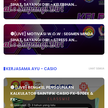
SIHAT, SAYANGI DIRI - KELEBIHAN...
Unknown
4 tahun yang lalu
🔴[LIVE] MOTIVASI W.O.W : SEGMEN MINDA
SIHAT, SAYANGI DIRI - STRESS AN...
Unknown
4 tahun yang lalu
KERJASAMA AYU - CASIO
LIHAT SEMUA
🔴 [LIVE] BENGKEL PENGGUNAAN
KALKULATOR SAINTIFIK CASIO FX-570EX &
FX-...
Unknown
3 tahun yang lalu