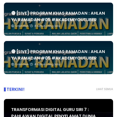
🔴 [LIVE] PROGRAM KHAS RAMADAN : AHLAN
YA RAMADAN #05 #AKADEMIYOUTUBER
Unknown
4 tahun yang lalu
🔴 [LIVE] PROGRAM KHAS RAMADAN : AHLAN
YA RAMADAN #05 #AKADEMIYOUTUBER
Unknown
4 tahun yang lalu
TERKINI!
LIHAT SEMUA
TRANSFORMASI DIGITAL GURU SIRI 7 :
PAHLAWAN DIGITAL PENYELAMAT DUNIA