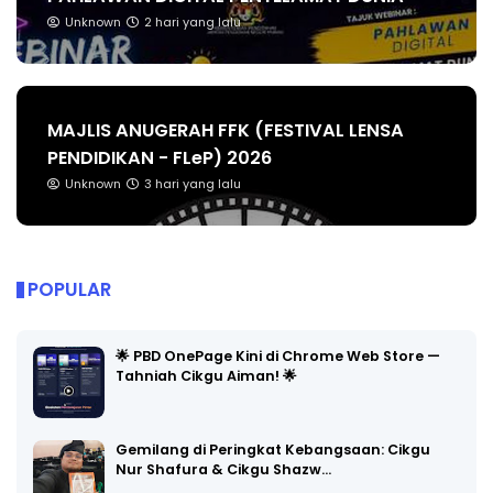
Unknown
2 hari yang lalu
MAJLIS ANUGERAH FFK (FESTIVAL LENSA
PENDIDIKAN - FLeP) 2026
Unknown
3 hari yang lalu
POPULAR
🌟 PBD OnePage Kini di Chrome Web Store —
Tahniah Cikgu Aiman! 🌟
Gemilang di Peringkat Kebangsaan: Cikgu
Nur Shafura & Cikgu Shazw…