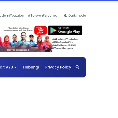
ademiYoutuber
#TuisyenPercuma
Dark mode
dit AYU
Hubungi
Privacy Policy