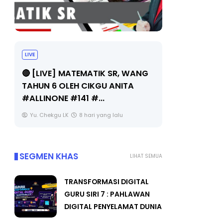
LIVE
Sejarah Ti
🔴 [LIVE] MATEMATIK SR, WANG
Unknown
TAHUN 6 OLEH CIKGU ANITA
#ALLINONE #141 #...
Yu. Chekgu LK
8 hari yang lalu
SEGMEN KHAS
LIHAT SEMUA
TRANSFORMASI DIGITAL
GURU SIRI 7 : PAHLAWAN
DIGITAL PENYELAMAT DUNIA