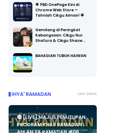
Chrome Web Store —
Tahniah Cikgu Aiman! 🌟
Gemilang di Peringkat
Kebangsaan: Cikgu Nur
Shafura & Cikgu Shazw…
BAHAGIAN TUBUH HAIWAN
IHYA' RAMADAN
LIHAT SEMUA
🔴 [LIVE] MAJLIS PENUTUPAN
PROGRAM KHAS RAMADAN :
AHLAN YA RAMADAN #06...