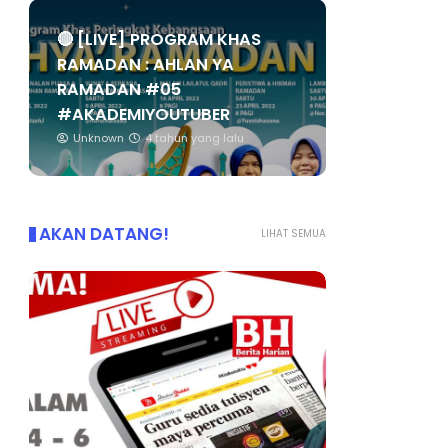
🔴 [LIVE] PROGRAM KHAS
RAMADAN : AHLAN YA
RAMADAN #05
#AKADEMIYOUTUBER
Unknown
4 tahun yang lalu
AKAN DATANG!
LIHAT SEMUA