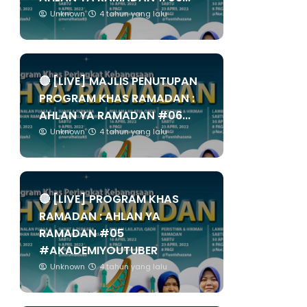
Unknown
4 tahun yang lalu
🔴 [LIVE] MAJLIS PENUTUPAN
PROGRAM KHAS RAMADAN :
AHLAN YA RAMADAN #06...
Unknown
4 tahun yang lalu
🔴 [LIVE] PROGRAM KHAS
RAMADAN : AHLAN YA
RAMADAN #05
#AKADEMIYOUTUBER
Unknown
4 tahun yang lalu