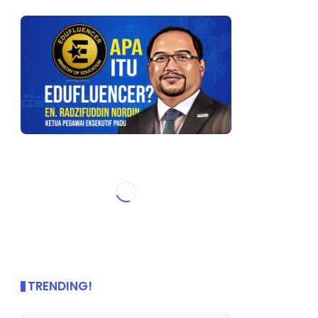
TRENDING!
🌟 PBD OnePage Kini di