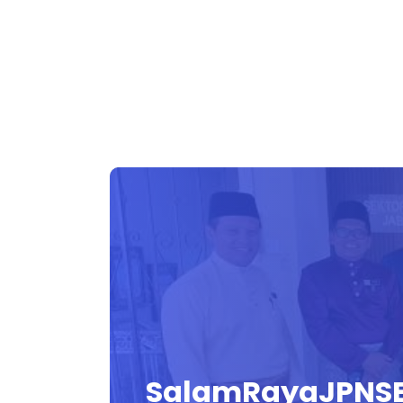
SalamRayaJPNSE