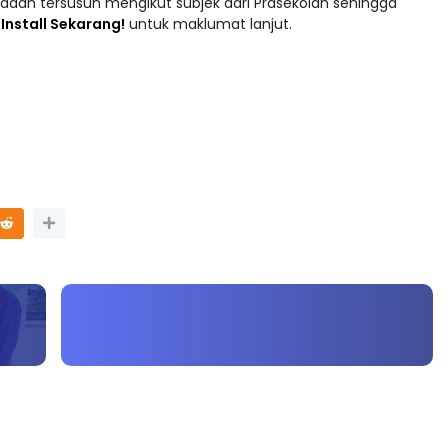
adaan tersusun mengikut subjek dari Prasekolah sehingga
 : Install Sekarang!
untuk maklumat lanjut.