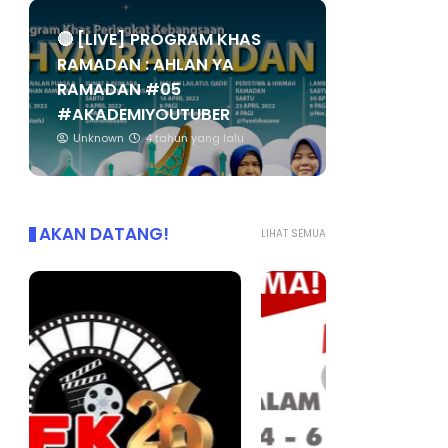
🔴 [LIVE] PROGRAM KHAS
RAMADAN : AHLAN YA
RAMADAN #05
#AKADEMIYOUTUBER
Unknown
4 tahun yang lalu
AKAN DATANG!
LIHAT SEMUA