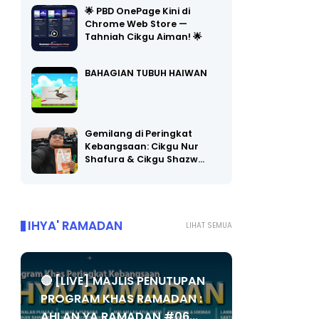
🌟 PBD OnePage Kini di
Chrome Web Store —
Tahniah Cikgu Aiman! 🌟
BAHAGIAN TUBUH HAIWAN
Gemilang di Peringkat
Kebangsaan: Cikgu Nur
Shafura & Cikgu Shazw…
IHYA' RAMADAN
LIHAT SEMUA
🔴 [LIVE] MAJLIS PENUTUPAN
PROGRAM KHAS RAMADAN :
AHLAN YA RAMADAN #06...