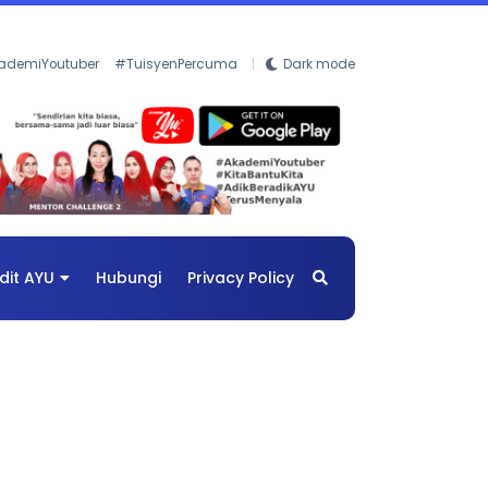
ademiYoutuber
#TuisyenPercuma
Dark mode
dit AYU
Hubungi
Privacy Policy