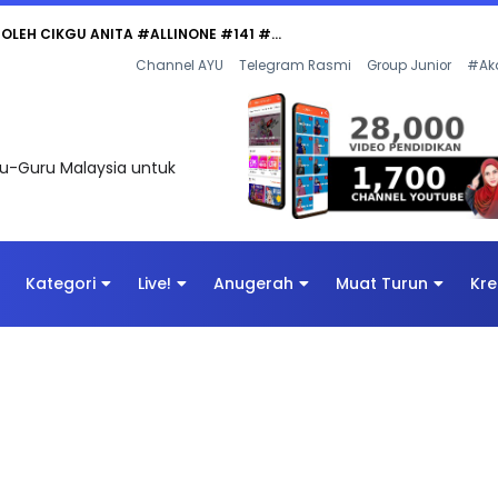
 OLEH CIKGU ANITA #ALLINONE #141 #...
Channel AYU
Telegram Rasmi
Group Junior
#Ak
uru-Guru Malaysia untuk
Kategori
Live!
Anugerah
Muat Turun
Kre