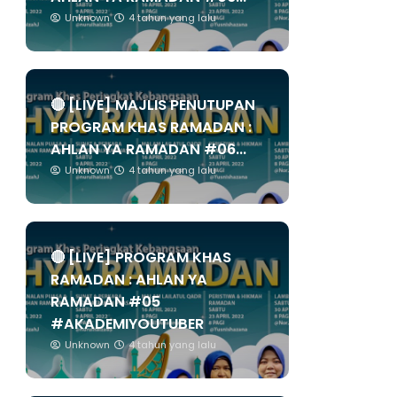
Unknown
4 tahun yang lalu
🔴 [LIVE] MAJLIS PENUTUPAN
PROGRAM KHAS RAMADAN :
AHLAN YA RAMADAN #06...
Unknown
4 tahun yang lalu
🔴 [LIVE] PROGRAM KHAS
RAMADAN : AHLAN YA
RAMADAN #05
#AKADEMIYOUTUBER
Unknown
4 tahun yang lalu