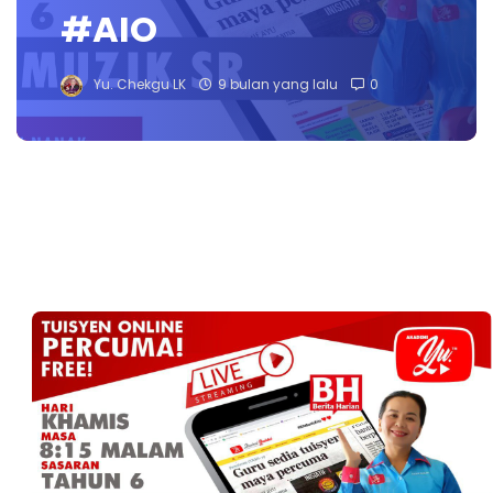
#AIO
Yu. Chekgu LK
9 bulan yang lalu
0