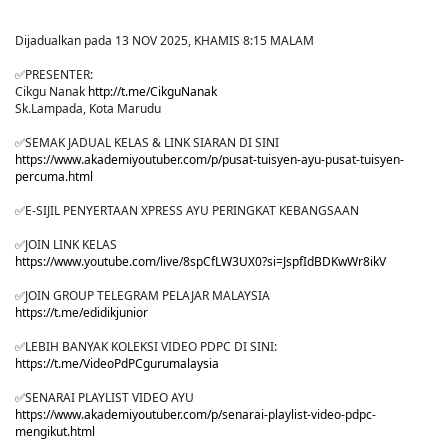
Dijadualkan pada 13 NOV 2025, KHAMIS 8:15 MALAM
✅PRESENTER:
Cikgu Nanak
http://t.me/CikguNanak
Sk.Lampada, Kota Marudu
✅SEMAK JADUAL KELAS & LINK SIARAN DI SINI
https://www.akademiyoutuber.com/p/pusat-tuisyen-ayu-pusat-tuisyen-
percuma.html
✅E-SIJIL PENYERTAAN XPRESS AYU PERINGKAT KEBANGSAAN
✅JOIN LINK KELAS
https://www.youtube.com/live/8spCfLW3UX0?si=JspfIdBDKwWr8ikV
✅JOIN GROUP TELEGRAM PELAJAR MALAYSIA
https://t.me/edidikjunior
✅LEBIH BANYAK KOLEKSI VIDEO PDPC DI SINI:
https://t.me/VideoPdPCgurumalaysia
✅SENARAI PLAYLIST VIDEO AYU
https://www.akademiyoutuber.com/p/senarai-playlist-video-pdpc-
mengikut.html