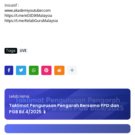
Inisiatif :
www.akademiyoutuber.com
https://t.me/eDIDIKMalaysia
https://t.me/KelabGuruMalaysia
Tags
LIVE
Lebih lama
Taklimat Pengurusan Pengarah Bersama PPD dan
PGB Bil.4/2025 📱