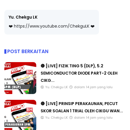
Yu. Chekgu LK
❤️ https://www.youtube.com/ChekguLK ❤️
POST BERKAITAN
🔴 [LIVE] FIZIK TING 5 (DLP), 5.2
SEMICONDUCTOR DIODE PART-2 OLEH
CIKG...
Yu. Chekgu LK
dalam 14 jam yang lalu
🔴 [LIVE] PRINSIP PERAKAUNAN, PECUT
SKOR SOALAN 1 TRIAL OLEH CIKGU WAN...
Yu. Chekgu LK
dalam 14 jam yang lalu