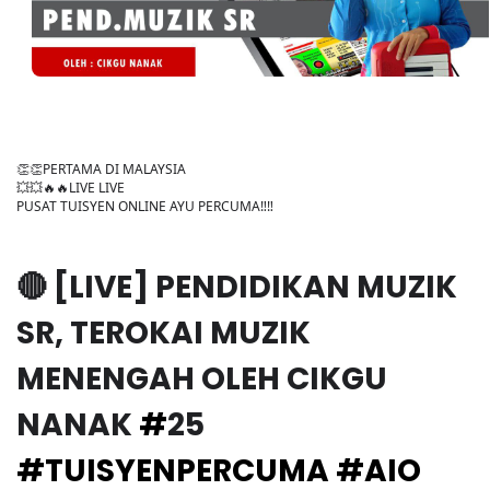
👏👏PERTAMA DI MALAYSIA
💥💥🔥🔥LIVE LIVE
PUSAT TUISYEN ONLINE AYU PERCUMA‼️‼️
🔴 [LIVE] PENDIDIKAN MUZIK
SR, TEROKAI MUZIK
MENENGAH OLEH CIKGU
NANAK
#
25
#TUISYENPERCUMA
#AIO