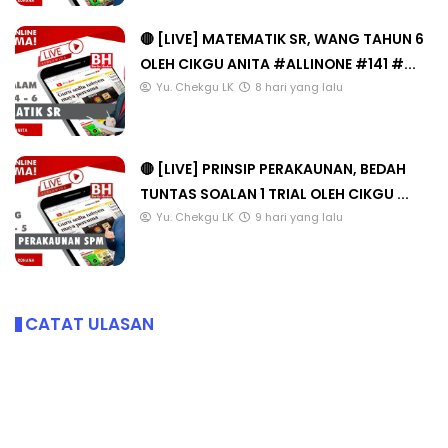
🔴 [LIVE] MATEMATIK SR, WANG TAHUN 6
OLEH CIKGU ANITA #ALLINONE #141 #...
Yu. Chekgu LK
8 hari yang lalu
🔴 [LIVE] PRINSIP PERAKAUNAN, BEDAH
TUNTAS SOALAN 1 TRIAL OLEH CIKGU ...
Yu. Chekgu LK
9 hari yang lalu
CATAT ULASAN