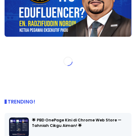
TRENDING!
🌟 PBD OnePage Kini di Chrome Web Store —
Tahniah Cikgu Aiman! 🌟