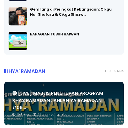
Gemilang di Peringkat Kebangsaan: Cikgu
Nur Shafura & Cikgu Shazw…
BAHAGIAN TUBUH HAIWAN
IHYA' RAMADAN
LIHAT SEMUA
🔴 [LIVE] MAJLIS PENUTUPAN PROGRAM
KHAS RAMADAN : AHLAN YA RAMADAN
#06...
Unknown
4 tahun yang lalu