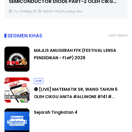
SOALAN 1 TRIAL OLEH CIKGU WAN...
Yu. Chekgu LK
dalam 14 jam yang lalu
SEGMEN KHAS
LIHAT SEMUA
MAJLIS ANUGERAH FFK (FESTIVAL LENSA
PENDIDIKAN - FLeP) 2026
LIVE
🔴 [LIVE] MATEMATIK SR, WANG TAHUN 6
OLEH CIKGU ANITA #ALLINONE #141 #...
Sejarah Tingkatan 4