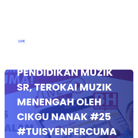
LIVE
🔴 [LIVE]
PENDIDIKAN MUZIK
SR, TEROKAI MUZIK
MENENGAH OLEH
CIKGU NANAK #25
#TUISYENPERCUMA