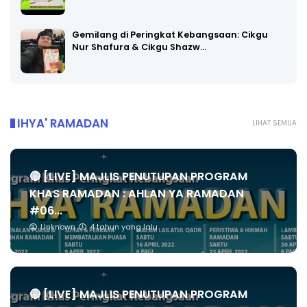
Gemilang di Peringkat Kebangsaan: Cikgu
Nur Shafura & Cikgu Shazw…
IHYA' RAMADAN
LIHAT SEMUA
🔴 [LIVE] MAJLIS PENUTUPAN PROGRAM
KHAS RAMADAN : AHLAN YA RAMADAN
#06...
Unknown
4 tahun yang lalu
🔴 [LIVE] MAJLIS PENUTUPAN PROGRAM