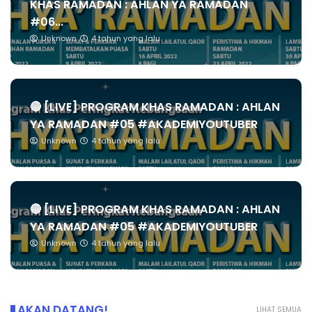
KHAS RAMADAN : AHLAN YA RAMADAN
#06...
Unknown
4 tahun yang lalu
🔴 [LIVE] PROGRAM KHAS RAMADAN : AHLAN
YA RAMADAN #05 #AKADEMIYOUTUBER
Unknown
4 tahun yang lalu
🔴 [LIVE] PROGRAM KHAS RAMADAN : AHLAN
YA RAMADAN #05 #AKADEMIYOUTUBER
Unknown
4 tahun yang lalu
AKAN DATANG!
LIHAT SEMUA