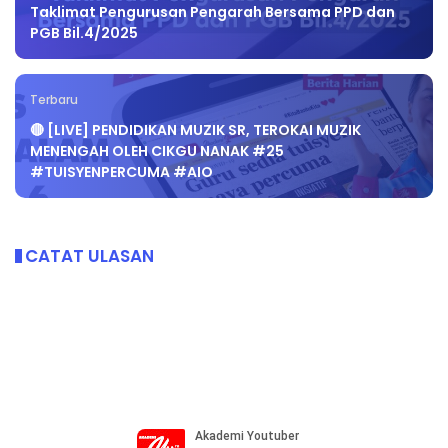
Taklimat Pengurusan Pengarah Bersama PPD dan
PGB Bil.4/2025
Terbaru
🔴 [LIVE] PENDIDIKAN MUZIK SR, TEROKAI MUZIK
MENENGAH OLEH CIKGU NANAK #25
#TUISYENPERCUMA #AIO
CATAT ULASAN