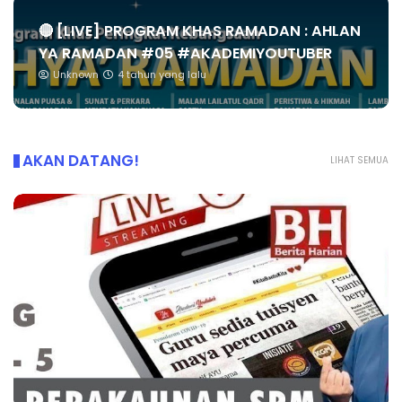
🔴 [LIVE] PROGRAM KHAS RAMADAN : AHLAN
YA RAMADAN #05 #AKADEMIYOUTUBER
Unknown
4 tahun yang lalu
AKAN DATANG!
LIHAT SEMUA