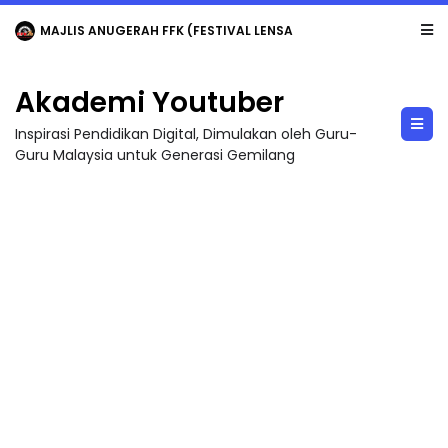
LIVE
🔴 [LIVE] MATEMATIK SR, WANG TAHUN 6 OLEH CIKGU ANITA #ALLINONE #141 #...
Akademi Youtuber
Inspirasi Pendidikan Digital, Dimulakan oleh Guru-
Guru Malaysia untuk Generasi Gemilang