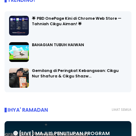
TRENDING!
🌟 PBD OnePage Kini di Chrome Web Store —
Tahniah Cikgu Aiman! 🌟
BAHAGIAN TUBUH HAIWAN
Gemilang di Peringkat Kebangsaan: Cikgu
Nur Shafura & Cikgu Shazw…
IHYA' RAMADAN
LIHAT SEMUA
🔴 [LIVE] MAJLIS PENUTUPAN PROGRAM