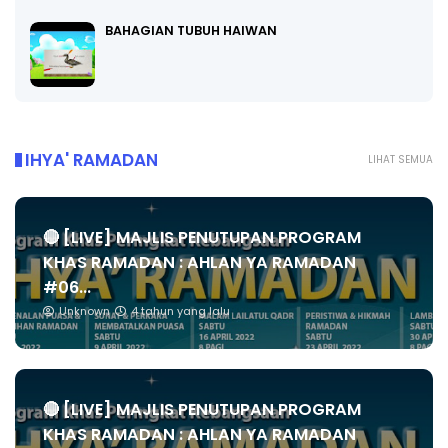
BAHAGIAN TUBUH HAIWAN
IHYA' RAMADAN
LIHAT SEMUA
🔴 [LIVE] MAJLIS PENUTUPAN PROGRAM
KHAS RAMADAN : AHLAN YA RAMADAN
#06...
Unknown
4 tahun yang lalu
🔴 [LIVE] MAJLIS PENUTUPAN PROGRAM
KHAS RAMADAN : AHLAN YA RAMADAN