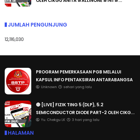
OLEH CIKGU ANITA #ALLINONE #141 #...
JUMLAH PENGUNJUNG
12,116,030
PROGRAM PEMERKASAAN PGB MELALUI
KAPSUL INFO PENTAKSIRAN ANTARABANGSA
Unknown
sehari yang lalu
🔴 [LIVE] FIZIK TING 5 (DLP), 5.2
SEMICONDUCTOR DIODE PART-2 OLEH CIKG...
Yu. Chekgu LK
3 hari yang lalu
HALAMAN