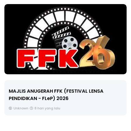
LIVE
🔴 [LIVE] MATEMATIK SR, WANG TAHUN 6 OLEH
CIKGU ANITA #ALLINONE #141 #...
Yu. Chekgu LK
10 hari yang lalu