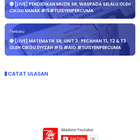
🔴 [LIVE] PENDIDIKAN MUZIK SR, WASPADA SELALU OLEH
CIKGU NANAK #15#TUISYENPERCUMA
Terbaru
🔴 [LIVE] MATEMATIK SR, UNIT 3 : PECAHAN T1, T2 & T3
OLEH CIKGU EYYZAH #15 #AIO #TUISYENPERCUMA
CATAT ULASAN