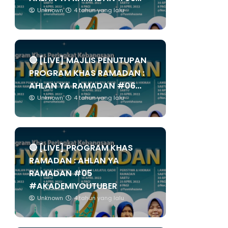
Unknown
4 tahun yang lalu
🔴 [LIVE] MAJLIS PENUTUPAN
PROGRAM KHAS RAMADAN :
AHLAN YA RAMADAN #06...
Unknown
4 tahun yang lalu
🔴 [LIVE] PROGRAM KHAS
RAMADAN : AHLAN YA
RAMADAN #05
#AKADEMIYOUTUBER
Unknown
4 tahun yang lalu