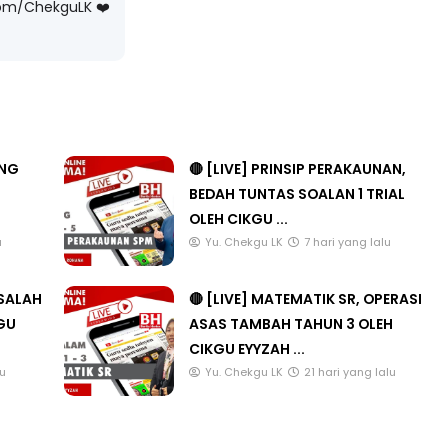
com/ChekguLK ❤️
LIVE
n 4
🔴 [LIVE] PRINSIP PERAKAUNAN,
ng lalu
ANG
🔴 [LIVE] PRINSIP PERAKAUNAN,
BEDAH TUNTAS SOALAN 1 TRIAL
BEDAH TUNTAS SOALAN 1 TRIAL
OLEH CIKGU ...
OLEH CIKGU ...
Yu. Chekgu LK
7 hari yang lalu
u
Yu. Chekgu LK
7 hari yang lalu
ASALAH
🔴 [LIVE] MATEMATIK SR, OPERASI
KGU
ASAS TAMBAH TAHUN 3 OLEH
CIKGU EYYZAH ...
lu
Yu. Chekgu LK
21 hari yang lalu