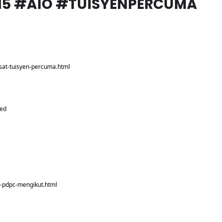
#15 #AIO #TUISYENPERCUMA
sat-tuisyen-percuma.html
red
o-pdpc-mengikut.html