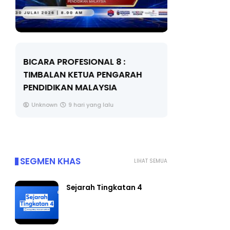
BICARA PROFESIONAL 8 :
BICARA K
TIMBALAN KETUA PENGARAH
MAKANAN 
PENDIDIKAN MALAYSIA
BERKUALITI
Unknown
9 hari yang lalu
Unknown
SEGMEN KHAS
LIHAT SEMUA
Sejarah Tingkatan 4