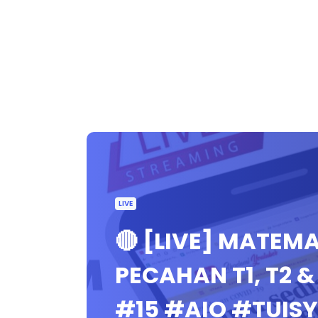
LIVE
🔴 [LIVE] MATEMAT
PECAHAN T1, T2 
#15 #AIO #TUIS