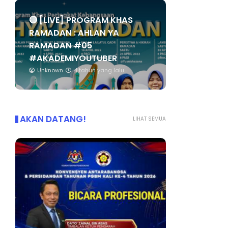
🔴 [LIVE] PROGRAM KHAS
RAMADAN : AHLAN YA
RAMADAN #05
#AKADEMIYOUTUBER
Unknown
4 tahun yang lalu
AKAN DATANG!
LIHAT SEMUA