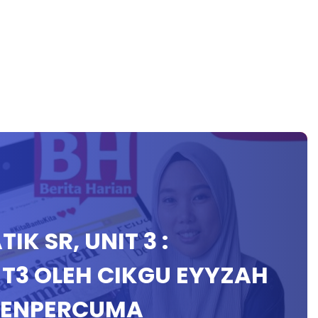
IK SR, UNIT 3 :
& T3 OLEH CIKGU EYYZAH
YENPERCUMA