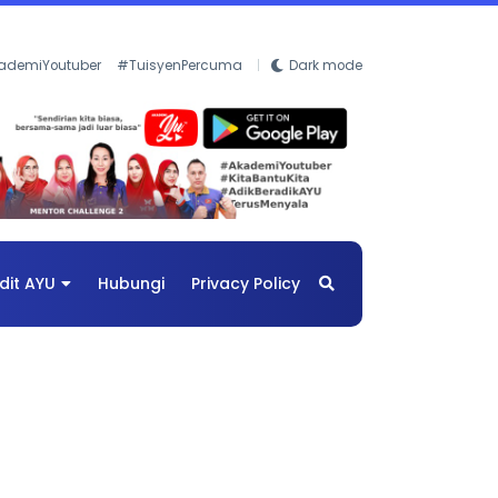
ademiYoutuber
#TuisyenPercuma
Dark mode
dit AYU
Hubungi
Privacy Policy