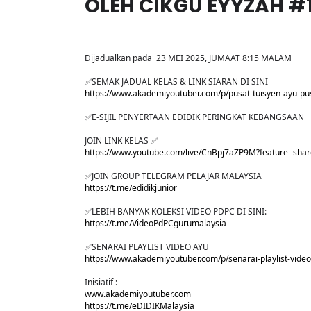
OLEH CIKGU EYYZAH 
Dijadualkan pada 23 MEI 2025, JUMAAT 8:15 MALAM
✅SEMAK JADUAL KELAS & LINK SIARAN DI SINI
https://www.akademiyoutuber.com/p/pusat-tuisyen-ayu-pu
✅E-SIJIL PENYERTAAN EDIDIK PERINGKAT KEBANGSAAN
JOIN LINK KELAS ✅
https://www.youtube.com/live/CnBpj7aZP9M?feature=sha
✅JOIN GROUP TELEGRAM PELAJAR MALAYSIA
https://t.me/edidikjunior
✅LEBIH BANYAK KOLEKSI VIDEO PDPC DI SINI:
https://t.me/VideoPdPCgurumalaysia
✅SENARAI PLAYLIST VIDEO AYU
https://www.akademiyoutuber.com/p/senarai-playlist-vide
Inisiatif :
www.akademiyoutuber.com
https://t.me/eDIDIKMalaysia