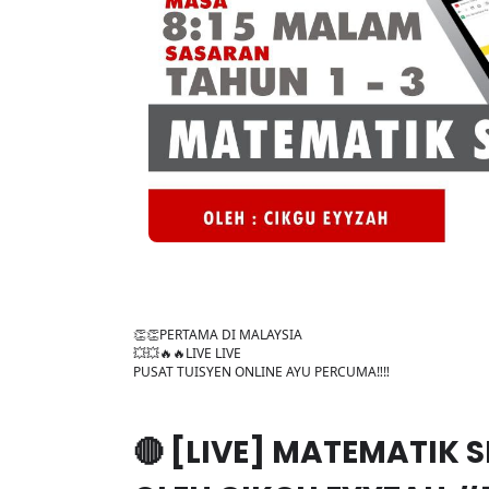
👏👏PERTAMA DI MALAYSIA
💥💥🔥🔥LIVE LIVE
PUSAT TUISYEN ONLINE AYU PERCUMA‼️‼️
🔴 [LIVE] MATEMATIK SR