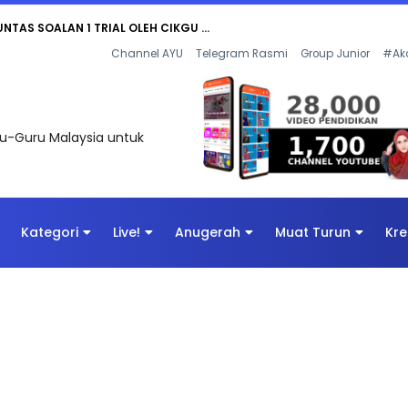
AN DIGITAL PENYELAMAT DUNIA
Channel AYU
Telegram Rasmi
Group Junior
#Ak
uru-Guru Malaysia untuk
Kategori
Live!
Anugerah
Muat Turun
Kre