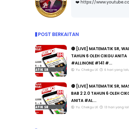
❤️ https://www.youtube.
POST BERKAITAN
EYNOTE SPEAKER 3 :
Sejarah Tingkata
RANSFORMING PRIMARY
Unknown
6 hari ya
🔴 [LIVE] MATEMATIK SR, W
DUCATION IN INDONESIA
TAHUN 6 OLEH CIKGU ANITA
HROUG...
#ALLINONE #141 #...
Unknown
9 hari yang lalu
Yu. Chekgu LK
6 hari yang lal
🔴 [LIVE] MATEMATIK SR, M
BAB 2 2.0 TAHUN 6 OLEH CI
ANITA #AL...
Yu. Chekgu LK
13 hari yang la