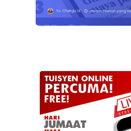
Yu. Chekgu LK
dalam 1 tahun yang la