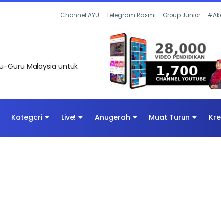
UNTAS SOALAN 1 TRIAL OLEH CIKGU ...
Channel AYU
Telegram Rasmi
Group Junior
#Ak
uru-Guru Malaysia untuk
Kategori
Live!
Anugerah
Muat Turun
Kre