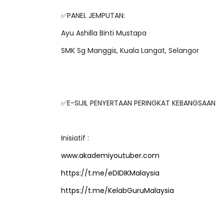
✅PANEL JEMPUTAN:
Ayu Ashilla Binti Mustapa
SMK Sg Manggis, Kuala Langat, Selangor
ICARA KORPORAT 3 : PROGRAM
KEYNOTE SPEAKER 
AKANAN SELAMAT DAN
TRANSFORMING 
ERKUALITI (AMALAN PER...
EDUCATION IN IN
THROUG...
Unknown
10 hari yang lalu
✅E-SIJIL PENYERTAAN PERINGKAT KEBANGSAAN
Unknown
10 hari y
Inisiatif :
www.akademiyoutuber.com
https://t.me/eDIDIKMalaysia
https://t.me/KelabGuruMalaysia