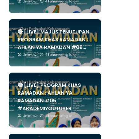
Unknown
4 tahun yang lalu
🔴 [LIVE] MAJLIS PENUTUPAN
PROGRAM KHAS RAMADAN :
AHLAN YA RAMADAN #06...
Unknown
4 tahun yang lalu
🔴 [LIVE] PROGRAM KHAS
RAMADAN : AHLAN YA
RAMADAN #05
#AKADEMIYOUTUBER
Unknown
4 tahun yang lalu