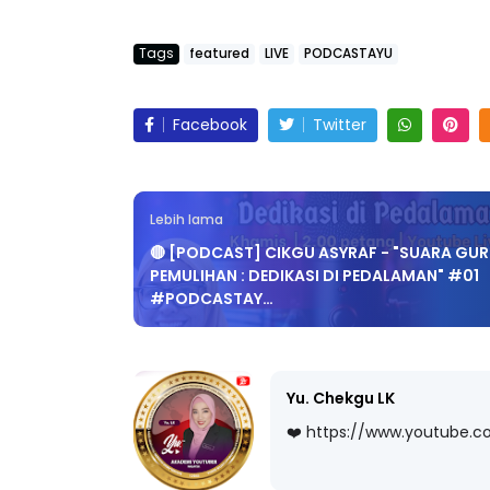
Tags
featured
LIVE
PODCASTAYU
Facebook
Twitter
Lebih lama
🔴 [PODCAST] CIKGU ASYRAF - "SUARA GU
PEMULIHAN : DEDIKASI DI PEDALAMAN" #01
#PODCASTAY…
Yu. Chekgu LK
❤️ https://www.youtube.