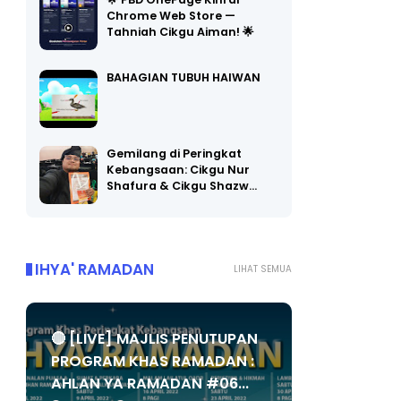
🌟 PBD OnePage Kini di
Chrome Web Store —
Tahniah Cikgu Aiman! 🌟
BAHAGIAN TUBUH HAIWAN
Gemilang di Peringkat
Kebangsaan: Cikgu Nur
Shafura & Cikgu Shazw…
IHYA' RAMADAN
LIHAT SEMUA
🔴 [LIVE] MAJLIS PENUTUPAN
PROGRAM KHAS RAMADAN :
AHLAN YA RAMADAN #06...