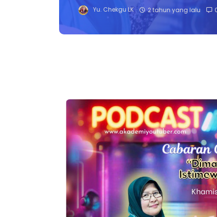
Yu. Chekgu LK
2 tahun yang lalu