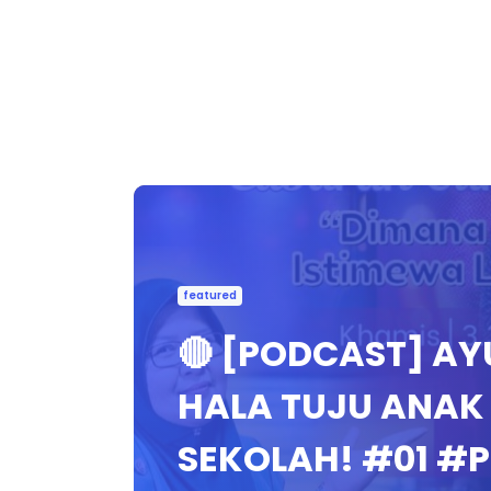
featured
🔴 [PODCAST] AY
HALA TUJU ANAK
SEKOLAH! #01 #