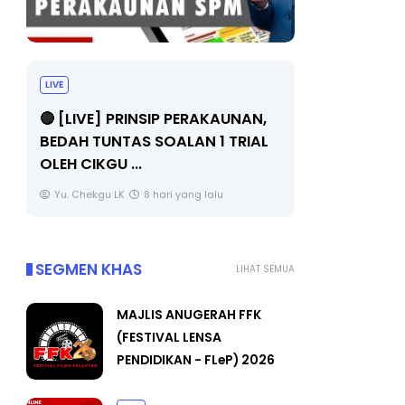
LIVE
BICARA PR
TIMBALAN
🔴 [LIVE] PRINSIP PERAKAUNAN,
PENDIDIKA
BEDAH TUNTAS SOALAN 1 TRIAL
OLEH CIKGU ...
Unknown
Yu. Chekgu LK
8 hari yang lalu
SEGMEN KHAS
LIHAT SEMUA
MAJLIS ANUGERAH FFK
(FESTIVAL LENSA
PENDIDIKAN - FLeP) 2026