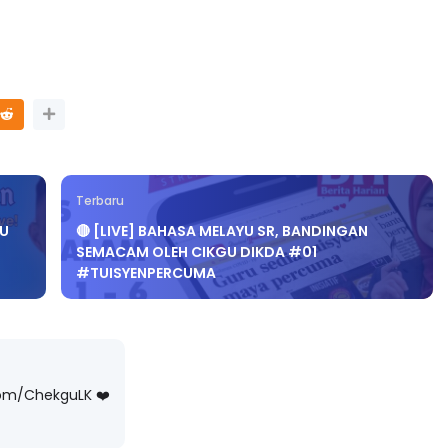
Terbaru
RU
🔴 [LIVE] BAHASA MELAYU SR, BANDINGAN
SEMACAM OLEH CIKGU DIKDA #01
#TUISYENPERCUMA
com/ChekguLK ❤️