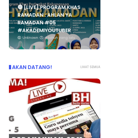
🔴 [LIVE] PROGRAM KHAS
RAMADAN : AHLAN YA
RAMADAN #05
#AKADEMIYOUTUBER
Unknown
4 tahun yang lalu
AKAN DATANG!
LIHAT SEMUA