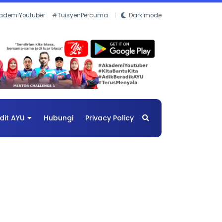
ademiYoutuber
#TuisyenPercuma
Dark mode
dit AYU
Hubungi
Privacy Policy