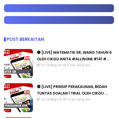
POST BERKAITAN
🔴 [LIVE] MATEMATIK SR, WANG TAHUN 6
OLEH CIKGU ANITA #ALLINONE #141 #...
Yu. Chekgu LK
5 hari yang lalu
🔴 [LIVE] PRINSIP PERAKAUNAN, BEDAH
TUNTAS SOALAN 1 TRIAL OLEH CIKGU ...
Yu. Chekgu LK
6 hari yang lalu