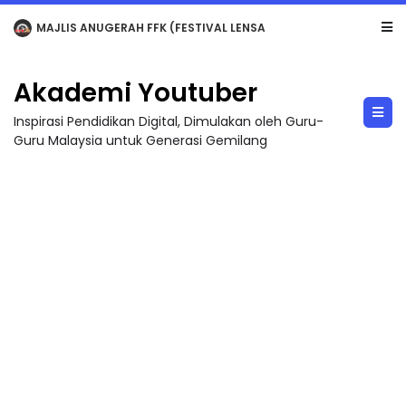
LIVE
🔴 [LIVE] MATEMATIK SR, WANG TAHUN 6 OLEH CIKGU ANITA #ALLINONE #141 #...
Akademi Youtuber
Inspirasi Pendidikan Digital, Dimulakan oleh Guru-
Guru Malaysia untuk Generasi Gemilang