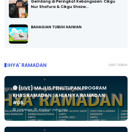
Gemilang di Peringkat Kebangsaan: Cikgu
Nur Shafura & Cikgu Shazw…
BAHAGIAN TUBUH HAIWAN
IHYA' RAMADAN
LIHAT SEMUA
🔴 [LIVE] MAJLIS PENUTUPAN PROGRAM
KHAS RAMADAN : AHLAN YA RAMADAN
#06...
Unknown
4 tahun yang lalu