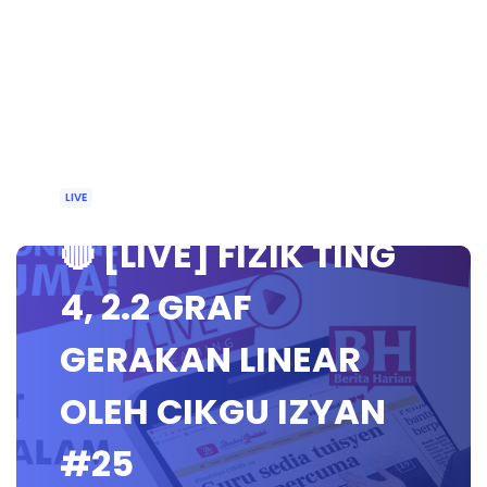
LIVE
🔴 [LIVE] FIZIK TING
4, 2.2 GRAF
GERAKAN LINEAR
OLEH CIKGU IZYAN
#25