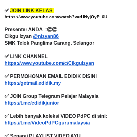
✅
JOIN LINK KELAS
https://www.youtube.com/watch?v=rUNyjOyP_6U
Presenter ANDA :👏👏
Cikgu Izyan
@nizyan86
SMK Telok Panglima Garang, Selangor
✅ LINK CHANNEL
https://www.youtube.com/c/CikguIzyan
✅ PERMOHONAN EMAIL EDIDIK DISINI
https://getmail.edidik.my
✅ JOIN Group Telegram Pelajar Malaysia
https://t.me/edidikjunior
✅ Lebih banyak koleksi VIDEO PdPC di sini:
https://t.me/VideoPdPCgurumalaysia
✅ Senarai PLAYLIST VIDEO AYU