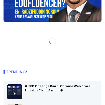
TRENDING!
🌟 PBD OnePage Kini di Chrome Web Store —
Tahniah Cikgu Aiman! 🌟