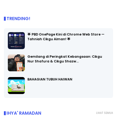
TRENDING!
🌟 PBD OnePage Kini di Chrome Web Store —
Tahniah Cikgu Aiman! 🌟
Gemilang di Peringkat Kebangsaan: Cikgu
Nur Shafura & Cikgu Shazw…
BAHAGIAN TUBUH HAIWAN
IHYA' RAMADAN
LIHAT SEMUA