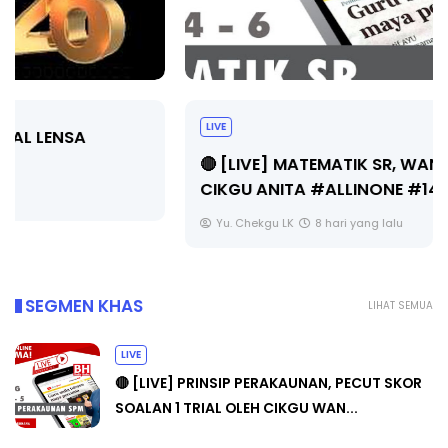
LIVE
🔴 [LIVE] MATEMATIK SR, WANG TAHUN 6 OLEH
CIKGU ANITA #ALLINONE #141 #...
Yu. Chekgu LK
8 hari yang lalu
SEGMEN KHAS
LIHAT SEMUA
LIVE
🔴 [LIVE] PRINSIP PERAKAUNAN, PECUT SKOR
SOALAN 1 TRIAL OLEH CIKGU WAN...