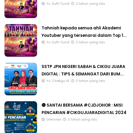
Yu. Suffi Yusof
2 tahun yang lalu
Tahniah kepada semua ahli Akademi
Youtuber yang tersenarai dalam Top 1...
Yu. Suffi Yusof
2 tahun yang lalu
SSTP JPN NEGERI SABAH & CIKGU JUARA
DIGITAL : TIPS & SEMANGAT DARI BUM...
Yu. Chekgu LK
2 tahun yang lalu
🔴 SANTAI BERSAMA #CJDJOHOR : MISI
PENCARIAN #CIKGUJUARADIGITAL 2024
Unknown
2 tahun yang lalu