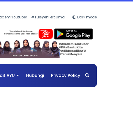
ademiYoutuber
#TuisyenPercuma
Dark mode
dit AYU
Hubungi
Privacy Policy