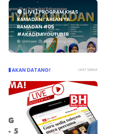
🔴 [LIVE] PROGRAM KHAS
RAMADAN : AHLAN YA
RAMADAN #05
#AKADEMIYOUTUBER
Unknown
4 tahun yang lalu
AKAN DATANG!
LIHAT SEMUA