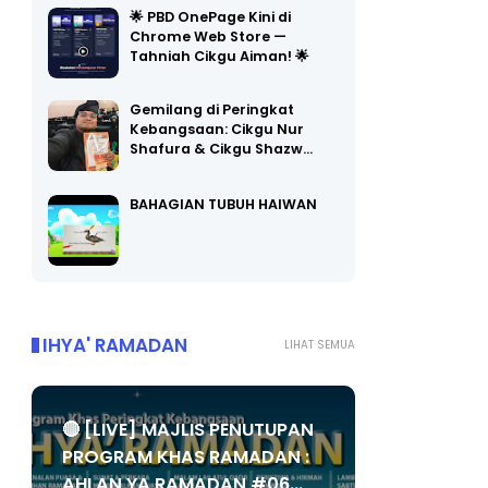
Chrome Web Store —
Tahniah Cikgu Aiman! 🌟
Gemilang di Peringkat
Kebangsaan: Cikgu Nur
Shafura & Cikgu Shazw…
BAHAGIAN TUBUH HAIWAN
IHYA' RAMADAN
LIHAT SEMUA
🔴 [LIVE] MAJLIS PENUTUPAN
PROGRAM KHAS RAMADAN :
AHLAN YA RAMADAN #06...