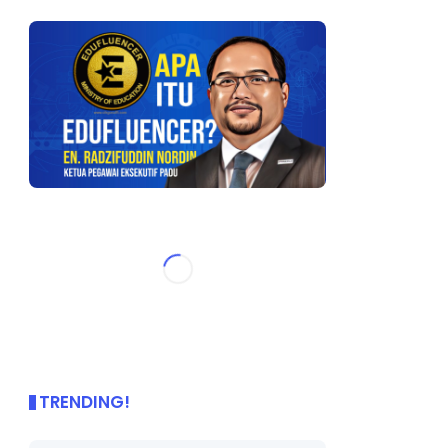
TRENDING!
🌟 PBD OnePage Kini di