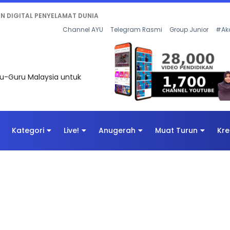
KAN - FLeP) 2026
Channel AYU
Telegram Rasmi
Group Junior
#Ak
uru-Guru Malaysia untuk
Kategori
Live!
Anugerah
Muat Turun
Kre