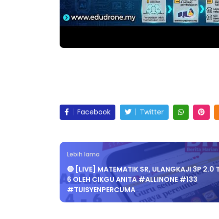
Facebook
Twitter
Lebih lama
🔴 [LIVE] MATEMATIK SR, ULANGKAJI 3P 2.0 
6 OLEH CIKGU ANITA #ALLINONE #133
#TUISYENPERCUMA