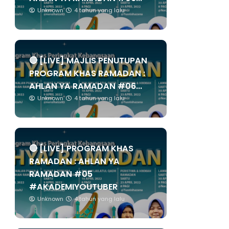
Unknown
4 tahun yang lalu
🔴 [LIVE] MAJLIS PENUTUPAN
PROGRAM KHAS RAMADAN :
AHLAN YA RAMADAN #06...
Unknown
4 tahun yang lalu
🔴 [LIVE] PROGRAM KHAS
RAMADAN : AHLAN YA
RAMADAN #05
#AKADEMIYOUTUBER
Unknown
4 tahun yang lalu