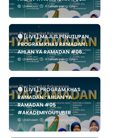
Unknown
4 tahun yang lalu
🔴 [LIVE] MAJLIS PENUTUPAN
PROGRAM KHAS RAMADAN :
AHLAN YA RAMADAN #06...
Unknown
4 tahun yang lalu
🔴 [LIVE] PROGRAM KHAS
RAMADAN : AHLAN YA
RAMADAN #05
#AKADEMIYOUTUBER
Unknown
4 tahun yang lalu