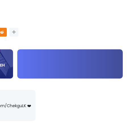
LIVE
MATIK SR, WANG
🔴 [LIVE] FIZIK TING 5 (DLP), 5.2
IKGU ANITA
SEMICONDUCTOR DIODE PART-2
#...
OLEH CIKG...
LEH
ari yang lalu
Yu. Chekgu LK
sehari yang lalu
com/ChekguLK ❤️