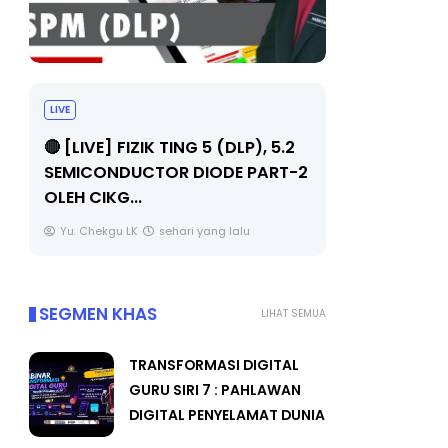
LIVE
TRANSFOR
SIRI 7 : 
🔴 [LIVE] PRINSIP PERAKAUNAN,
PENYELAM
PECUT SKOR SOALAN 1 TRIAL
OLEH CIKGU WAN...
Unknown
Yu. Chekgu LK
sehari yang lalu
SEGMEN KHAS
LIHAT SEMUA
TRANSFORMASI DIGITAL
GURU SIRI 7 : PAHLAWAN
DIGITAL PENYELAMAT DUNIA