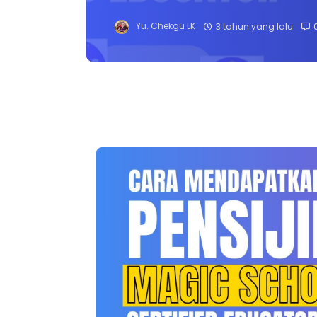
Yu. Chekgu LK
3 tahun yang lalu