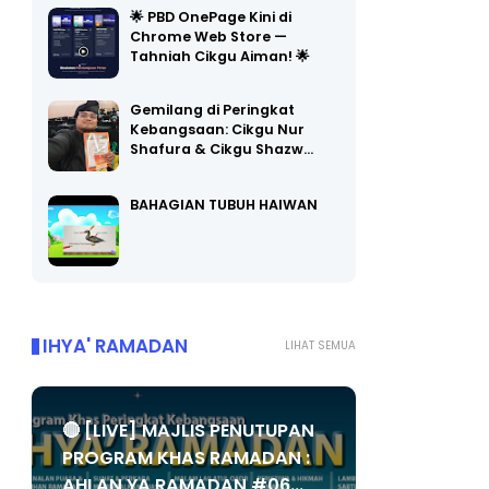
🌟 PBD OnePage Kini di
Chrome Web Store —
Tahniah Cikgu Aiman! 🌟
Gemilang di Peringkat
Kebangsaan: Cikgu Nur
Shafura & Cikgu Shazw…
BAHAGIAN TUBUH HAIWAN
IHYA' RAMADAN
LIHAT SEMUA
🔴 [LIVE] MAJLIS PENUTUPAN
PROGRAM KHAS RAMADAN :
AHLAN YA RAMADAN #06...