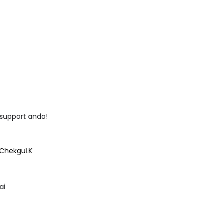
support anda!
@ChekguLK
ai