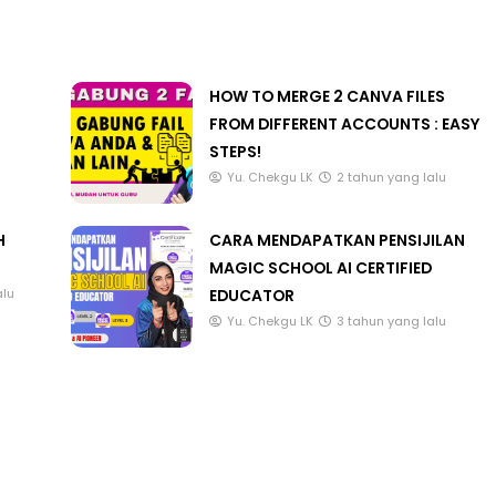
HOW TO MERGE 2 CANVA FILES
FROM DIFFERENT ACCOUNTS : EASY
STEPS!
Yu. Chekgu LK
2 tahun yang lalu
H
CARA MENDAPATKAN PENSIJILAN
MAGIC SCHOOL AI CERTIFIED
EDUCATOR
alu
Yu. Chekgu LK
3 tahun yang lalu