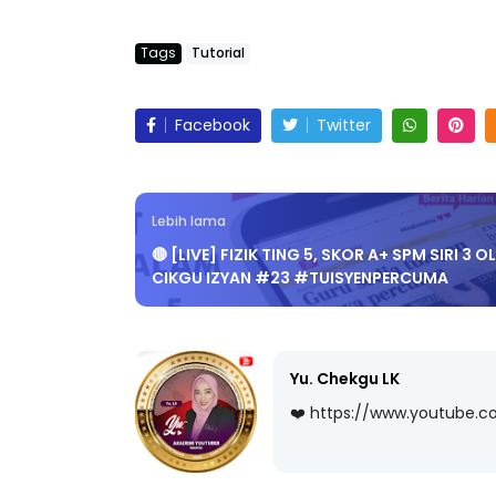
Tags
Tutorial
LIVE
Facebook
Twitter
MAJLIS ANUGERAH FFK
(FESTIVAL LENSA PENDIDIKAN -
🔴 [LIVE] MATE
FLeP) 2026
TAHUN 6 OLEH C
#ALLINONE #141 
Lebih lama
Unknown
7 hari yang lalu
🔴 [LIVE] FIZIK TING 5, SKOR A+ SPM SIRI 3 O
Yu. Chekgu LK
9 h
CIKGU IZYAN #23 #TUISYENPERCUMA
Yu. Chekgu LK
❤️ https://www.youtube.