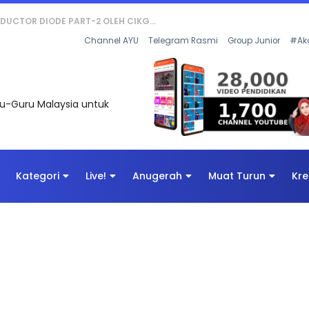
KOR SOALAN 1 TRIAL OLEH CIKGU WAN...
Channel AYU
Telegram Rasmi
Group Junior
#Ak
uru-Guru Malaysia untuk
Kategori
Live!
Anugerah
Muat Turun
Kre