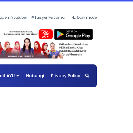
ademiYoutuber
#TuisyenPercuma
Dark mode
dit AYU
Hubungi
Privacy Policy