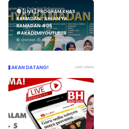
🔴 [LIVE] PROGRAM KHAS
RAMADAN : AHLAN YA
RAMADAN #05
#AKADEMIYOUTUBER
Unknown
4 tahun yang lalu
AKAN DATANG!
LIHAT SEMUA