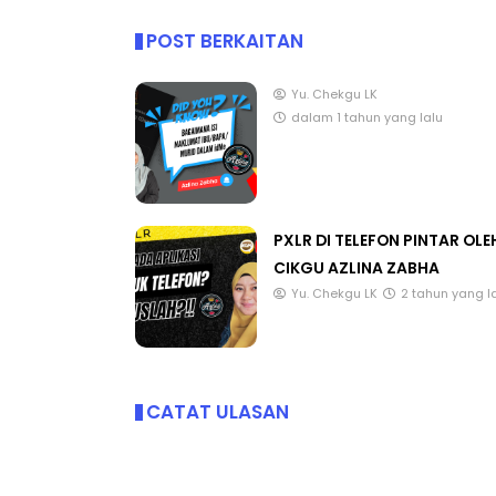
POST BERKAITAN
Yu. Chekgu LK
dalam 1 tahun yang lalu
PXLR DI TELEFON PINTAR OLE
CIKGU AZLINA ZABHA
Yu. Chekgu LK
2 tahun yang l
CATAT ULASAN