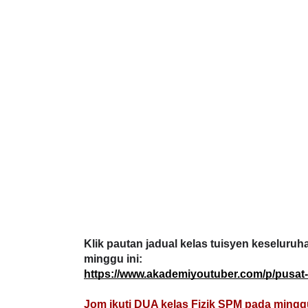
LIVE
ICARA KORPORAT 3 : PROGRAM
AKANAN SELAMAT DAN
🔴 [LIVE] MATEM
ERKUALITI (AMALAN PER...
TAHUN 6 OLEH CI
#ALLINONE #141 #
Unknown
9 hari yang lalu
Yu. Chekgu LK
6 ha
Klik pautan jadual kelas tuisyen keseluruha
minggu ini:
https://www.akademiyoutuber.com/p/pusat-
Jom ikuti DUA kelas Fizik SPM pada minggu