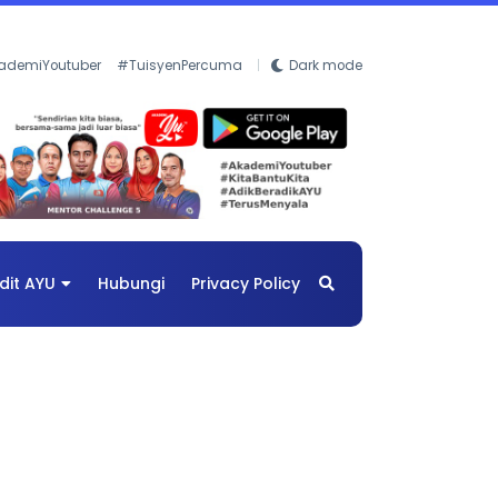
ademiYoutuber
#TuisyenPercuma
Dark mode
dit AYU
Hubungi
Privacy Policy