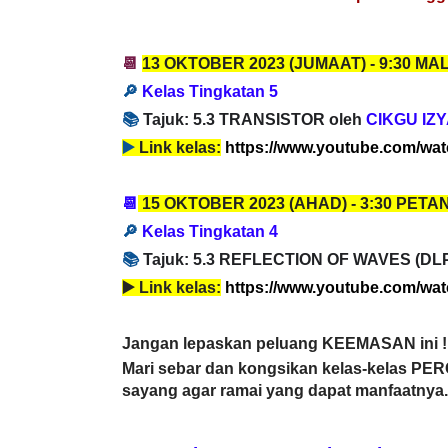
📆
13 OKTOBER
2023
(JUMAAT) -
9:
30 MA
🔎
Kelas Tingkatan 5
📚
T
ajuk:
5.3 TRANSISTOR oleh
CIKGU IZ
▶️
Link kelas:
https://www.youtube.com/wa
📆
15 OKTOBER
2023
(AHAD) -
3:30 PETA
🔎
Kelas Tingkatan 4
📚
T
ajuk: 5.3 REFLECTION OF WAVES (DLP
▶️
Link kelas:
https://www.youtube.com/w
Jangan lepaskan peluang KEEMASAN ini !
Mari sebar dan kongsikan kelas-kelas PE
sayang agar ramai yang dapat manfaatnya