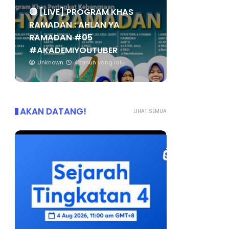
🔴 [LIVE] PROGRAM KHAS
RAMADAN : AHLAN YA
RAMADAN #05
#AKADEMIYOUTUBER
Unknown
4 tahun yang lalu
AKAN DATANG!
LIHAT SEMUA