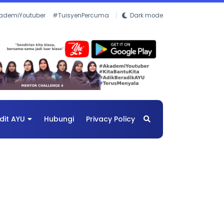
ademiYoutuber
#TuisyenPercuma
Dark mode
dit AYU
Hubungi
Privacy Policy