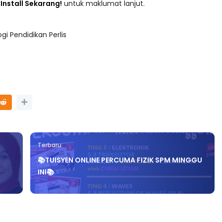
adaan tersusun mengikut subjek dari Prasekolah sehingga
 : Install Sekarang!
untuk maklumat lanjut.
i Pendidikan Perlis
Terbaru
📚TUISYEN ONLINE PERCUMA FIZIK SPM MINGGU
INI📚