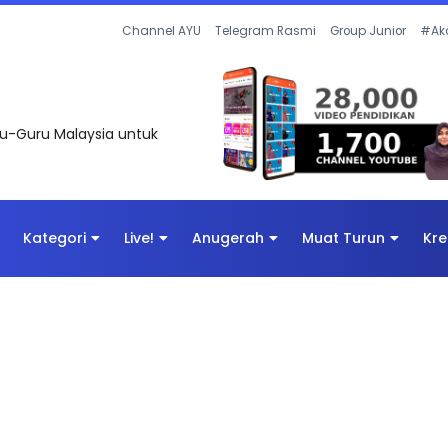
 OLEH CIKGU ANITA #ALLINONE #141 #...
Channel AYU
Telegram Rasmi
Group Junior
#Ak
uru-Guru Malaysia untuk
Kategori
Live!
Anugerah
Muat Turun
Kre