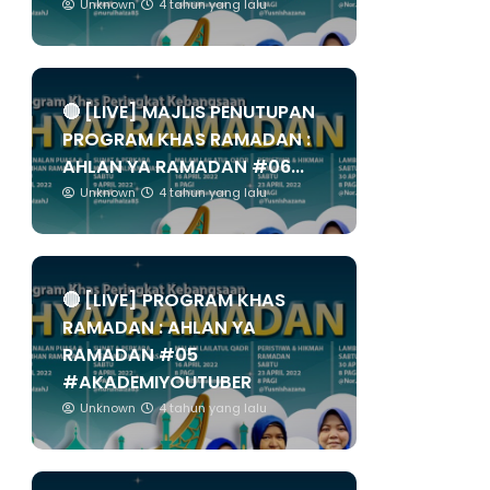
Unknown
4 tahun yang lalu
🔴 [LIVE] MAJLIS PENUTUPAN
PROGRAM KHAS RAMADAN :
AHLAN YA RAMADAN #06...
Unknown
4 tahun yang lalu
🔴 [LIVE] PROGRAM KHAS
RAMADAN : AHLAN YA
RAMADAN #05
#AKADEMIYOUTUBER
Unknown
4 tahun yang lalu