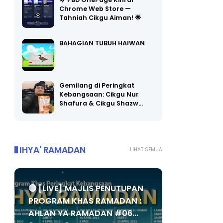
🌟 PBD OnePage Kini di
Chrome Web Store —
Tahniah Cikgu Aiman! 🌟
BAHAGIAN TUBUH HAIWAN
Gemilang di Peringkat
Kebangsaan: Cikgu Nur
Shafura & Cikgu Shazw…
IHYA' RAMADAN
LIHAT SEMUA
🔴 [LIVE] MAJLIS PENUTUPAN
PROGRAM KHAS RAMADAN :
AHLAN YA RAMADAN #06...