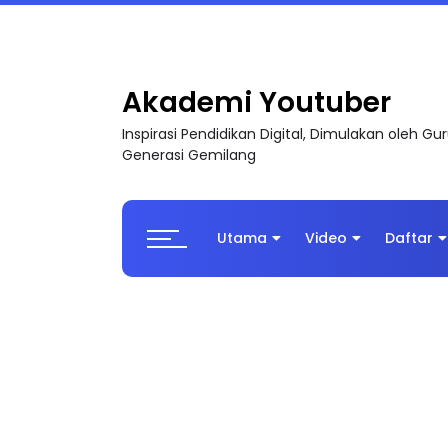
LIVE
🔴 [LIVE] MATEMATIK SR, WANG TAHUN 6
Akademi Youtuber
Inspirasi Pendidikan Digital, Dimulakan oleh G
Generasi Gemilang
Utama
Video
Daftar