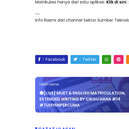
Akses lebih 25,000 video pendidikan dalam ke
Matrikulasi hanya dari satu aplikasi.
Klik di sini
--
Info Rasmi dari channel Sektor Sumber Teknolog
Facebook
Twitter
Lebih lama
🔴[LIVE] MUET & ENGLISH MATRICULATION,
EXTENDED WRITING BY CIKGU HANA #14
#TUISYENPERCUMA