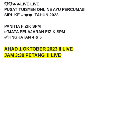
💥💥🔥🔥LIVE LIVE
PUSAT TUISYEN ONLINE AYU PERCUMA‼️‼️
SIRI KE – ❤️❤️ TAHUN 2023
PANITIA FIZIK SPM
✅MATA PELAJARAN FIZIK SPM
✅TINGKATAN 4 & 5
AHAD 1 OKTOBER 2023 ‼️ LIVE
JAM 3:30 PETANG ‼️ LIVE