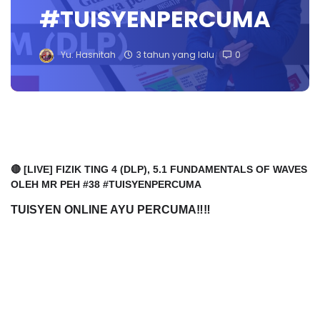
#TUISYENPERCUMA
Yu. Hasnitah
3 tahun yang lalu
0
🔴 [LIVE] FIZIK TING 4 (DLP), 5.1 FUNDAMENTALS OF WAVES
OLEH MR PEH #38 #TUISYENPERCUMA
TUISYEN ONLINE AYU PERCUMA‼️‼️