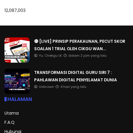
12,087,003
🔴 [LIVE] PRINSIP PERAKAUNAN, PECUT SKOR
SOALAN 1 TRIAL OLEH CIKGU WAN...
Yu. Chekgu LK
dalam 2 jam yang lalu
TRANSFORMASI DIGITAL GURU SIRI 7 :
PAHLAWAN DIGITAL PENYELAMAT DUNIA
Unknown
4 hari yang lalu
HALAMAN
Utama
F.A.Q
Hubungi