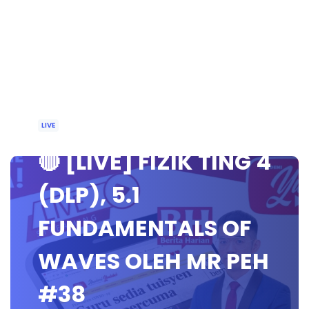
LIVE
🔴 [LIVE] FIZIK TING 4
(DLP), 5.1
FUNDAMENTALS OF
WAVES OLEH MR PEH
#38