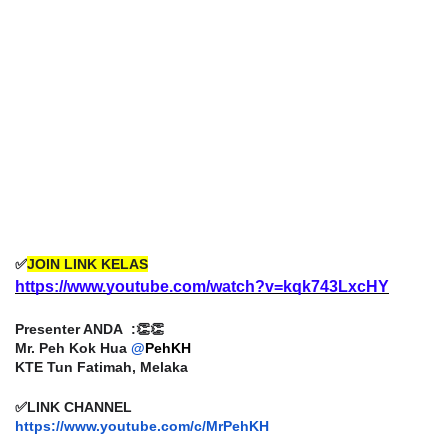
✅
JOIN LINK KELAS
https://www.youtube.com/watch?v=kqk743LxcHY
Presenter ANDA :👏👏
Mr. Peh Kok Hua
@
PehKH
KTE Tun Fatimah, Melaka
✅LINK CHANNEL
https://www.youtube.com/c/
MrPehKH