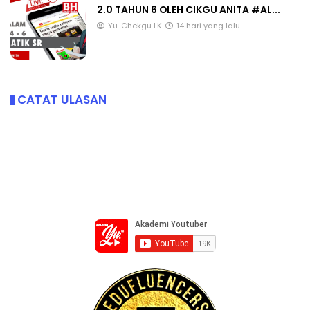
2.0 TAHUN 6 OLEH CIKGU ANITA #AL...
Yu. Chekgu LK
14 hari yang lalu
CATAT ULASAN