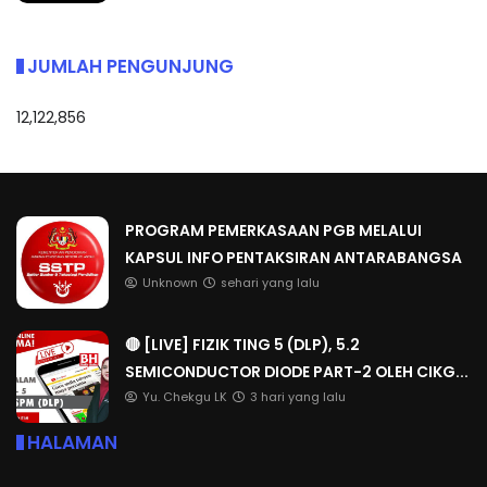
JUMLAH PENGUNJUNG
12,122,856
PROGRAM PEMERKASAAN PGB MELALUI
KAPSUL INFO PENTAKSIRAN ANTARABANGSA
Unknown
sehari yang lalu
🔴 [LIVE] FIZIK TING 5 (DLP), 5.2
SEMICONDUCTOR DIODE PART-2 OLEH CIKG...
Yu. Chekgu LK
3 hari yang lalu
HALAMAN