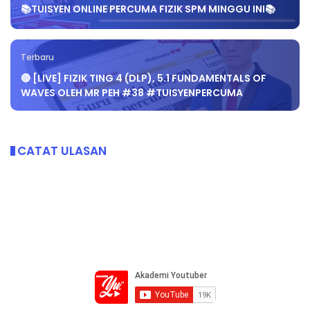
📚TUISYEN ONLINE PERCUMA FIZIK SPM MINGGU INI📚
Terbaru
🔴 [LIVE] FIZIK TING 4 (DLP), 5.1 FUNDAMENTALS OF
WAVES OLEH MR PEH #38 #TUISYENPERCUMA
CATAT ULASAN