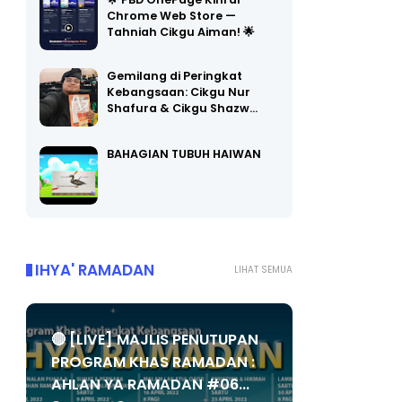
🌟 PBD OnePage Kini di
Chrome Web Store —
Tahniah Cikgu Aiman! 🌟
Gemilang di Peringkat
Kebangsaan: Cikgu Nur
Shafura & Cikgu Shazw…
BAHAGIAN TUBUH HAIWAN
IHYA' RAMADAN
LIHAT SEMUA
🔴 [LIVE] MAJLIS PENUTUPAN
PROGRAM KHAS RAMADAN :
AHLAN YA RAMADAN #06...