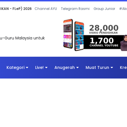
 OLEH CIKGU ANITA #ALLINONE #141 #...
Channel AYU
Telegram Rasmi
Group Junior
#Ak
uru-Guru Malaysia untuk
Kategori
Live!
Anugerah
Muat Turun
Kre