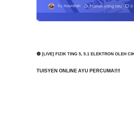
Yu. Hasnitah
3 tahun yang lalu
0
🔴 [LIVE] FIZIK TING 5, 5.1 ELEKTRON OLEH
TUISYEN ONLINE AYU PERCUMA‼️‼️