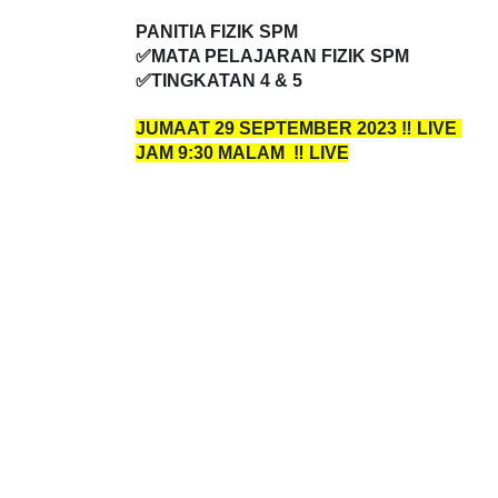
SIRI KE –❤️❤️ TAHUN 2023
PANITIA FIZIK SPM
✅MATA PELAJARAN FIZIK SPM
✅TINGKATAN 4 & 5
LIVE
BICARA PROFESI
JUMAAT 29 SEPTEMBER 2023 ‼️ LIVE
TIMBALAN KET
🔴 [LIVE] PRINSIP PERAKAUNAN,
JAM 9:30 MALAM ‼️ LIVE
PENDIDIKAN MA
BEDAH TUNTAS SOALAN 1 TRIAL
OLEH CIKGU ...
Unknown
8 hari 
Yu. Chekgu LK
6 hari yang lalu