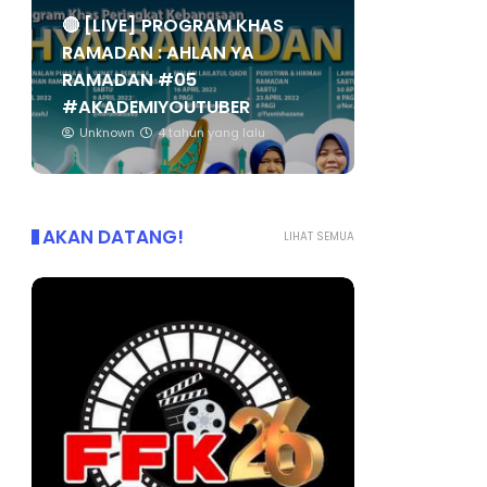
🔴 [LIVE] PROGRAM KHAS
RAMADAN : AHLAN YA
RAMADAN #05
#AKADEMIYOUTUBER
Unknown
4 tahun yang lalu
AKAN DATANG!
LIHAT SEMUA