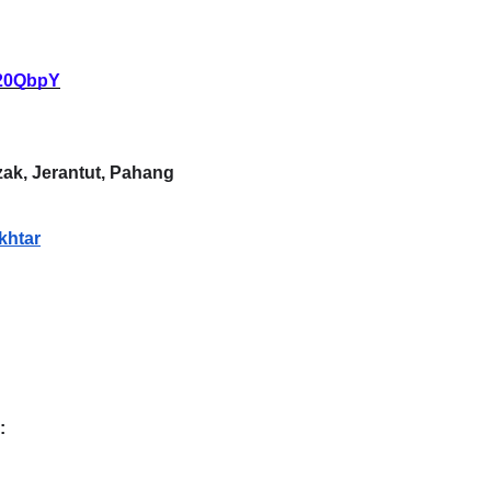
320QbpY
ak, Jerantut, Pahang
khtar
: