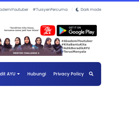
ademiYoutuber
#TuisyenPercuma
Dark mode
dit AYU
Hubungi
Privacy Policy