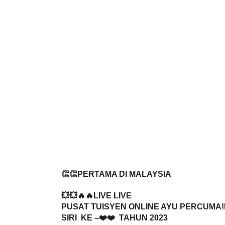
👏👏PERTAMA DI MALAYSIA
💥💥🔥🔥LIVE LIVE
PUSAT TUISYEN ONLINE AYU PERCUMA‼️