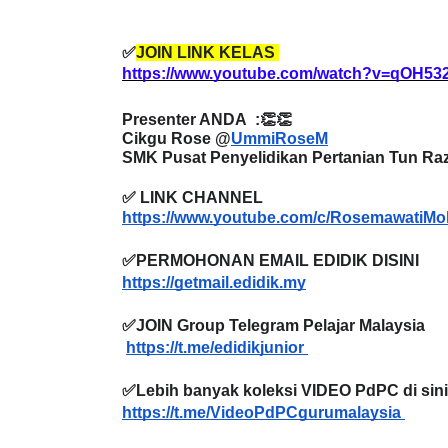
✅
JOIN LINK KELAS
https://www.youtube.com/watch?v=qOH5
Presenter ANDA :👏👏
Cikgu Rose @
UmmiRoseM
SMK Pusat Penyelidikan Pertanian Tun Raz
✅ LINK CHANNEL
https://www.youtube.com/c/RosemawatiMo
✅PERMOHONAN EMAIL EDIDIK DISINI
https://getmail.edidik.my
✅JOIN Group Telegram Pelajar Malaysia
https://t.me/edidikjunior
✅Lebih banyak koleksi VIDEO PdPC di sini
https://t.me/VideoPdPCgurumalaysia