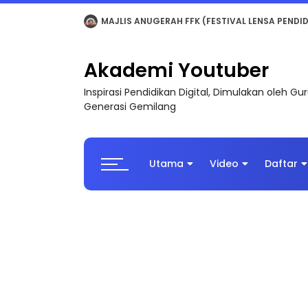
LIVE
🔴 [LIVE] MATEMATIK SR, WANG TAHUN 6
Akademi Youtuber
Inspirasi Pendidikan Digital, Dimulakan oleh G
Generasi Gemilang
Utama
Video
Daftar