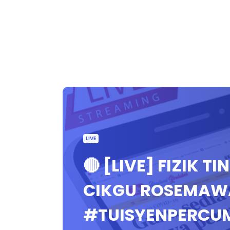
LIVE
🔴 [LIVE] FIZIK T
CIKGU ROSEMAWA
#TUISYENPERCU