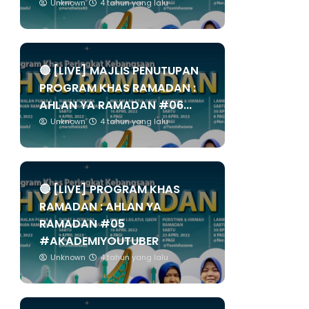
Unknown
4 tahun yang lalu
🔴 [LIVE] MAJLIS PENUTUPAN
PROGRAM KHAS RAMADAN :
AHLAN YA RAMADAN #06...
Unknown
4 tahun yang lalu
🔴 [LIVE] PROGRAM KHAS
RAMADAN : AHLAN YA
RAMADAN #05
#AKADEMIYOUTUBER
Unknown
4 tahun yang lalu