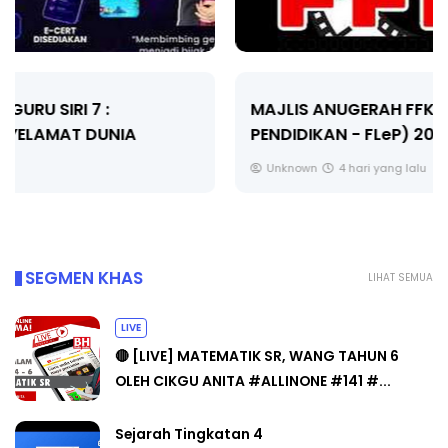
MAJLIS ANUGERAH FFK (FESTIVAL LENSA
PENDIDIKAN - FLeP) 2026
Unknown
4 hari yang lalu
SEGMEN KHAS
LIHAT SEMUA
LIVE
🔴 [LIVE] MATEMATIK SR, WANG TAHUN 6
OLEH CIKGU ANITA #ALLINONE #141 #...
Sejarah Tingkatan 4