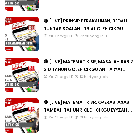
🔴 [LIVE] PRINSIP PERAKAUNAN, BEDAH
TUNTAS SOALAN 1 TRIAL OLEH CIKGU ...
Yu. Chekgu LK
7 hari yang lalu
🔴 [LIVE] MATEMATIK SR, MASALAH BAB 2
2.0 TAHUN 6 OLEH CIKGU ANITA #AL...
Yu. Chekgu LK
13 hari yang lalu
🔴 [LIVE] MATEMATIK SR, OPERASI ASAS
TAMBAH TAHUN 3 OLEH CIKGU EYYZAH ...
Yu. Chekgu LK
21 hari yang lalu