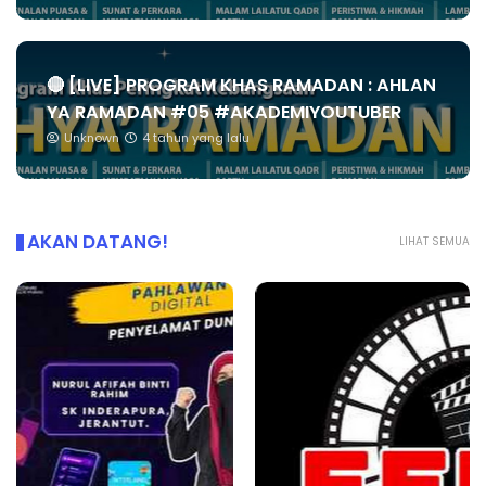
🔴 [LIVE] PROGRAM KHAS RAMADAN : AHLAN
YA RAMADAN #05 #AKADEMIYOUTUBER
Unknown
4 tahun yang lalu
AKAN DATANG!
LIHAT SEMUA