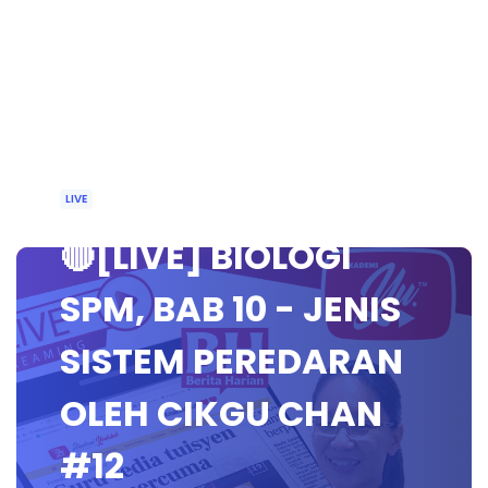
LIVE
🔴[LIVE] BIOLOGI
SPM, BAB 10 - JENIS
SISTEM PEREDARAN
OLEH CIKGU CHAN
#12