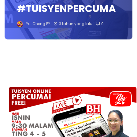
#TUISYENPERCUMA
Yu. Chong PY
3 tahun yang lalu
0