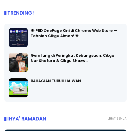
TRENDING!
🌟 PBD OnePage Kini di Chrome Web Store —
Tahniah Cikgu Aiman! 🌟
Gemilang di Peringkat Kebangsaan: Cikgu
Nur Shafura & Cikgu Shazw…
BAHAGIAN TUBUH HAIWAN
IHYA' RAMADAN
LIHAT SEMUA