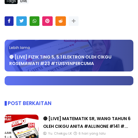
Tags
LIVE
Lebih lama
🔴 [LIVE] FIZIK TING 5, 5.1 ELEKTRON OLEH CIKGU
ROSEMAWATI #23 #TUISYENPERCUMA
POST BERKAITAN
🔴 [LIVE] MATEMATIK SR, WANG TAHUN 6
OLEH CIKGU ANITA #ALLINONE #141 #...
Yu. Chekgu LK
6 hari yang lalu