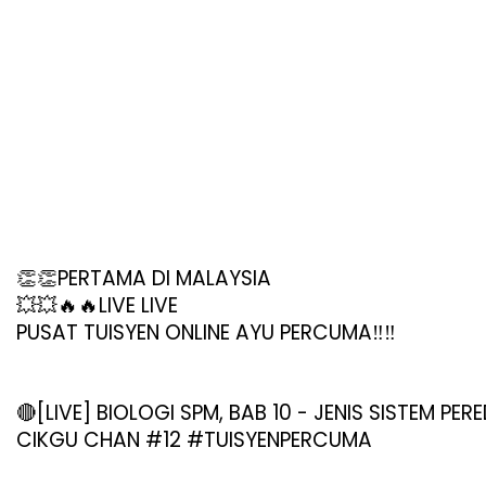
👏👏PERTAMA DI MALAYSIA
💥💥🔥🔥LIVE LIVE
PUSAT TUISYEN ONLINE AYU PERCUMA‼️‼️
🔴[LIVE] BIOLOGI SPM, BAB 10 - JENIS SISTEM PE
CIKGU CHAN #12
#TUISYENPERCUMA