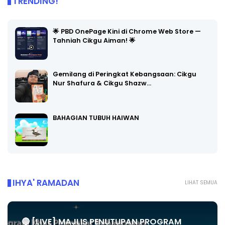
TRENDING!
🌟 PBD OnePage Kini di Chrome Web Store —
Tahniah Cikgu Aiman! 🌟
Gemilang di Peringkat Kebangsaan: Cikgu
Nur Shafura & Cikgu Shazw…
BAHAGIAN TUBUH HAIWAN
IHYA' RAMADAN
LIHAT SEMUA
🔴 [LIVE] MAJLIS PENUTUPAN PROGRAM