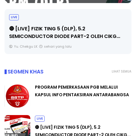
LIVE
🔴 [LIVE] PRINSIP PERAKAUNAN, PECUT SKOR
SOALAN 1 TRIAL OLEH CIKGU WAN...
Yu. Chekgu LK
sehari yang lalu
SEGMEN KHAS
LIHAT SEMUA
PROGRAM PEMERKASAAN PGB MELALUI
KAPSUL INFO PENTAKSIRAN ANTARABANGSA
LIVE
🔴 [LIVE] FIZIK TING 5 (DLP), 5.2
SEMICONDUCTOR DIODE PART-2 OLEH CIKG...