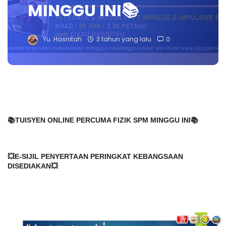
MINGGU INI📚
Yu. Hasnitah
3 tahun yang lalu
0
📚TUISYEN ONLINE PERCUMA FIZIK SPM MINGGU INI📚
💥E-SIJIL PENYERTAAN PERINGKAT KEBANGSAAN
DISEDIAKAN💥