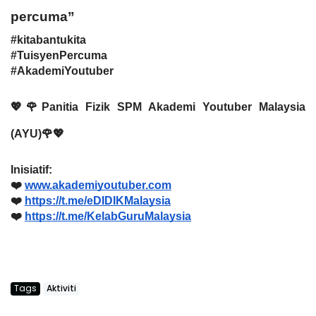
percuma”
#kitabantukita
#TuisyenPercuma
#AkademiYoutuber
💖🌹Panitia Fizik SPM Akademi Youtuber Malaysia
(AYU)🌹💖
Inisiatif:
❤️
www.akademiyoutuber.com
❤️
https://t.me/eDIDIKMalaysia
❤️
https://t.me/KelabGuruMalaysia
Tags
Aktiviti