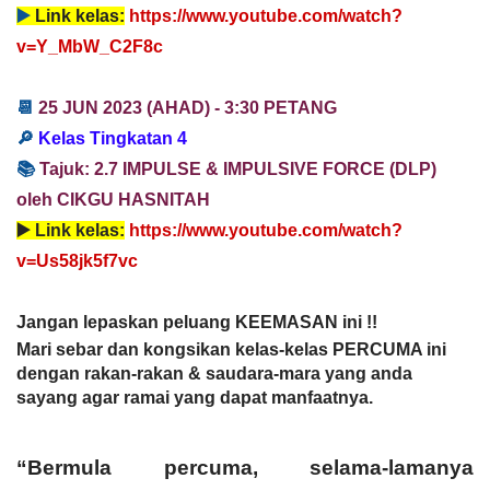
▶️
Link kelas:
https://www.youtube.com/watch?
v=Y_MbW_C2F8c
📆
25 JUN
2023
(AHAD) -
3:30 PETANG
🔎
Kelas Tingkatan 4
📚
T
ajuk: 2.7 IMPULSE & IMPULSIVE FORCE
(DLP)
oleh CIKGU HASNITAH
▶️
Link kelas:
https://www.youtube.com/watch?
v=Us58jk5f7vc
Jangan lepaskan peluang KEEMASAN ini !!
Mari sebar dan kongsikan kelas-kelas PERCUMA ini
dengan rakan-rakan & saudara-mara yang anda
sayang agar ramai yang dapat manfaatnya.
“Bermula percuma, selama-lamanya