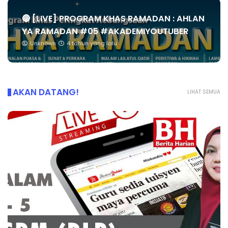
🔴 [LIVE] PROGRAM KHAS RAMADAN : AHLAN
YA RAMADAN #05 #AKADEMIYOUTUBER
Unknown
4 tahun yang lalu
AKAN DATANG!
LIHAT SEMUA