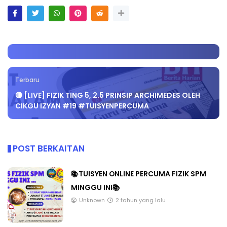
Terbaru
🔴 [LIVE] FIZIK TING 5, 2.5 PRINSIP ARCHIMEDES OLEH
CIKGU IZYAN #19 #TUISYENPERCUMA
POST BERKAITAN
📚TUISYEN ONLINE PERCUMA FIZIK SPM
MINGGU INI📚
Unknown
2 tahun yang lalu