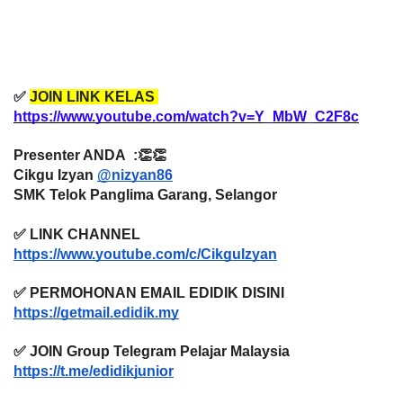
✅
JOIN LINK KELAS
https://www.youtube.com/watch?v=Y_MbW_C2F8c
Presenter ANDA :👏👏
Cikgu Izyan
@nizyan86
SMK Telok Panglima Garang, Selangor
✅ LINK CHANNEL
https://www.youtube.com/c/CikguIzyan
✅ PERMOHONAN EMAIL EDIDIK DISINI
https://getmail.edidik.my
✅ JOIN Group Telegram Pelajar Malaysia
https://t.me/edidikjunior