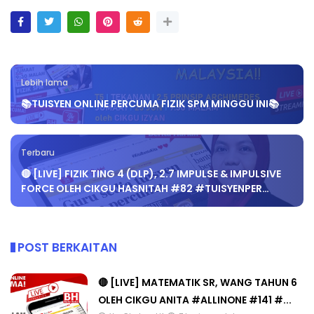
Lebih lama
📚TUISYEN ONLINE PERCUMA FIZIK SPM MINGGU INI📚
Terbaru
🔴 [LIVE] FIZIK TING 4 (DLP), 2.7 IMPULSE & IMPULSIVE
FORCE OLEH CIKGU HASNITAH #82 #TUISYENPER…
POST BERKAITAN
🔴 [LIVE] MATEMATIK SR, WANG TAHUN 6
OLEH CIKGU ANITA #ALLINONE #141 #...