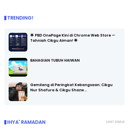
TRENDING!
🌟 PBD OnePage Kini di Chrome Web Store —
Tahniah Cikgu Aiman! 🌟
BAHAGIAN TUBUH HAIWAN
Gemilang di Peringkat Kebangsaan: Cikgu
Nur Shafura & Cikgu Shazw…
IHYA' RAMADAN
LIHAT SEMUA