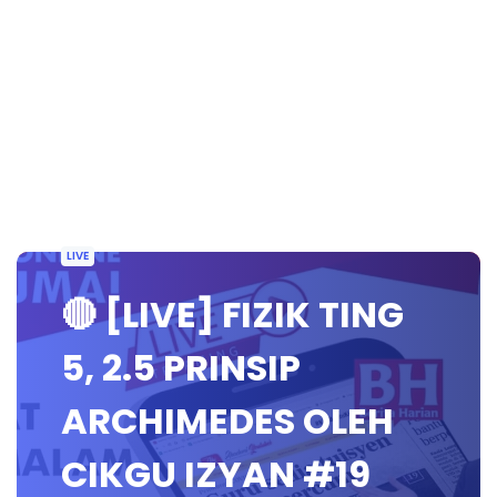
LIVE
🔴 [LIVE] FIZIK TING
5, 2.5 PRINSIP
ARCHIMEDES OLEH
CIKGU IZYAN #19