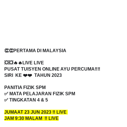
👏👏PERTAMA DI MALAYSIA
💥💥🔥🔥LIVE LIVE
PUSAT TUISYEN ONLINE AYU PERCUMA‼️‼️
SIRI KE ❤️❤️ TAHUN 2023
PANITIA FIZIK SPM
✅ MATA PELAJARAN FIZIK SPM
✅ TINGKATAN 4 & 5
JUMAAT 23 JUN 2023 ‼️ LIVE
JAM 9:30 MALAM ‼️ LIVE