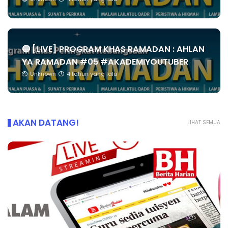
🔴 [LIVE] PROGRAM KHAS RAMADAN : AHLAN
YA RAMADAN #05 #AKADEMIYOUTUBER
Unknown
4 tahun yang lalu
AKAN DATANG!
LIHAT SEMUA