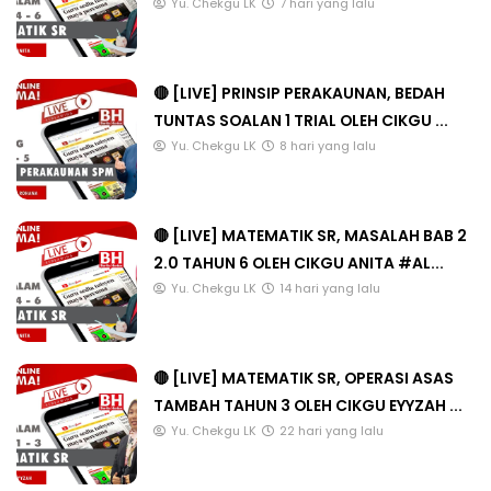
Yu. Chekgu LK
7 hari yang lalu
🔴 [LIVE] PRINSIP PERAKAUNAN, BEDAH
TUNTAS SOALAN 1 TRIAL OLEH CIKGU ...
Yu. Chekgu LK
8 hari yang lalu
🔴 [LIVE] MATEMATIK SR, MASALAH BAB 2
2.0 TAHUN 6 OLEH CIKGU ANITA #AL...
Yu. Chekgu LK
14 hari yang lalu
🔴 [LIVE] MATEMATIK SR, OPERASI ASAS
TAMBAH TAHUN 3 OLEH CIKGU EYYZAH ...
Yu. Chekgu LK
22 hari yang lalu