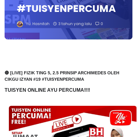
#TUISYENPERCUMA
Yu. Hasnitah
3 tahun yang lalu
0
🔴 [LIVE] FIZIK TING 5, 2.5 PRINSIP ARCHIMEDES OLEH
CIKGU IZYAN #19 #TUISYENPERCUMA
TUISYEN ONLINE AYU PERCUMA‼️‼️