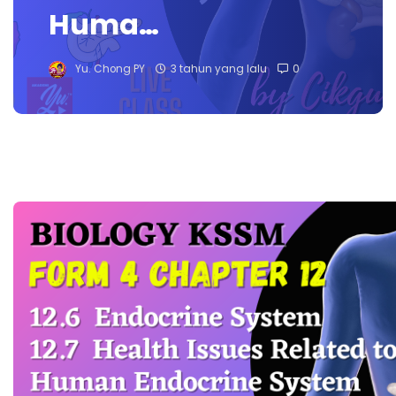
Huma…
Yu. Chong PY
3 tahun yang lalu
0