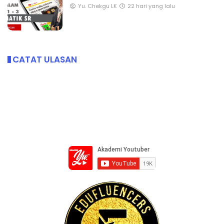
Yu. Chekgu LK
22 hari yang lalu
CATAT ULASAN