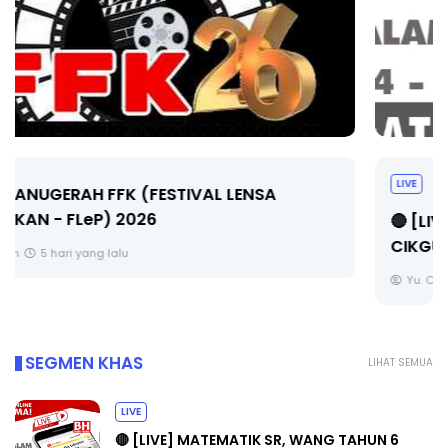
LIVE
🔴 [LIVE] MATEMATIK SR, WANG TAHUN 6 OLEH
CIKGU ANITA #ALLINONE #141 #...
Yu. Chekgu LK
7 hari yang lalu
SEGMEN KHAS
LIHAT SEMUA
LIVE
🔴 [LIVE] MATEMATIK SR, WANG TAHUN 6