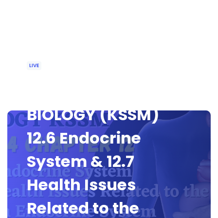
LIVE
🔴[LIVE] FORM 4
BIOLOGY (KSSM)
12.6 Endocrine
System & 12.7
Health Issues
Related to the