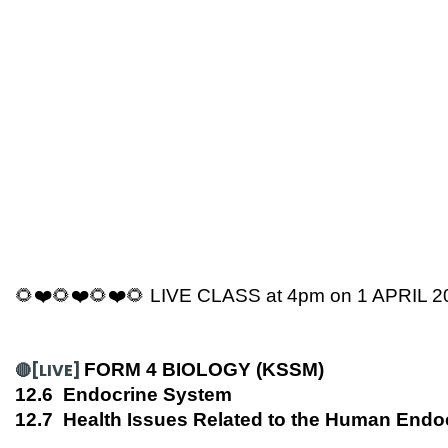
🌻❤️🌻❤️🌻❤️🌻 LIVE CLASS at 4pm on 1 APRIL 2
🔴[LIVE] 
FORM 4 BIOLOGY (KSSM)
12.6  Endocrine System
12.7  Health Issues Related to the Human End