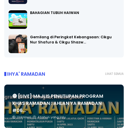
BAHAGIAN TUBUH HAIWAN
Gemilang di Peringkat Kebangsaan: Cikgu
Nur Shafura & Cikgu Shazw…
IHYA' RAMADAN
LIHAT SEMUA
🔴 [LIVE] MAJLIS PENUTUPAN PROGRAM
KHAS RAMADAN : AHLAN YA RAMADAN
#06...
Unknown
4 tahun yang lalu