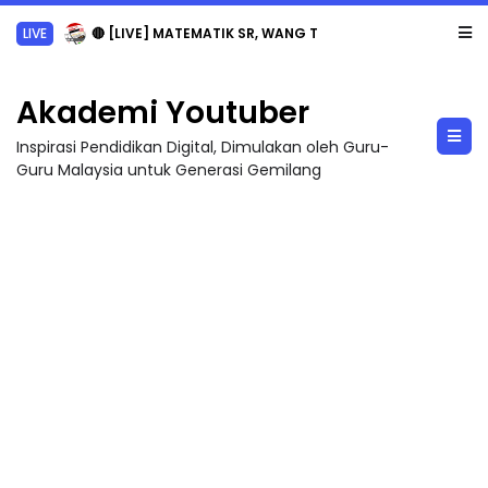
LIVE
🔴 [LIVE] MATEMATIK SR, WANG TAHUN 6 OLEH CIKGU ANITA #ALLINONE #141 #...
Akademi Youtuber
Inspirasi Pendidikan Digital, Dimulakan oleh Guru-
Guru Malaysia untuk Generasi Gemilang