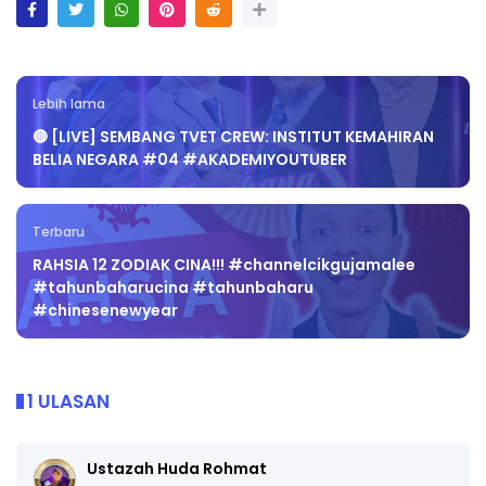
Lebih lama
🔴 [LIVE] SEMBANG TVET CREW: INSTITUT KEMAHIRAN
BELIA NEGARA #04 #AKADEMIYOUTUBER
Terbaru
RAHSIA 12 ZODIAK CINA!!! #channelcikgujamalee
#tahunbaharucina #tahunbaharu
#chinesenewyear
1 ULASAN
Ustazah Huda Rohmat