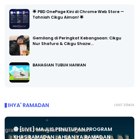
🌟 PBD OnePage Kini di Chrome Web Store —
Tahniah Cikgu Aiman! 🌟
Gemilang di Peringkat Kebangsaan: Cikgu
Nur Shafura & Cikgu Shazw…
BAHAGIAN TUBUH HAIWAN
IHYA' RAMADAN
LIHAT SEMUA
🔴 [LIVE] MAJLIS PENUTUPAN PROGRAM
KHAS RAMADAN : AHLAN YA RAMADAN