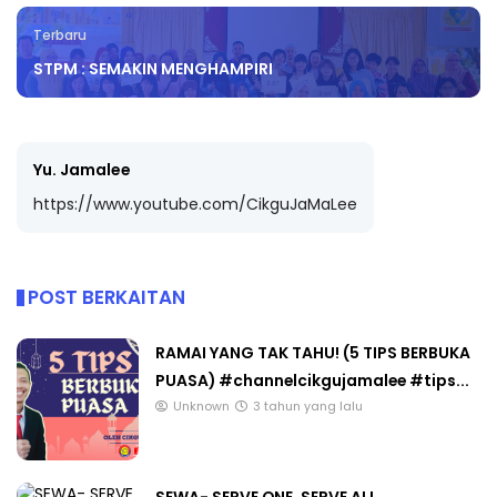
Terbaru
STPM : SEMAKIN MENGHAMPIRI
Yu. Jamalee
https://www.youtube.com/CikguJaMaLee
POST BERKAITAN
RAMAI YANG TAK TAHU! (5 TIPS BERBUKA
PUASA) #channelcikgujamalee #tips...
Unknown
3 tahun yang lalu