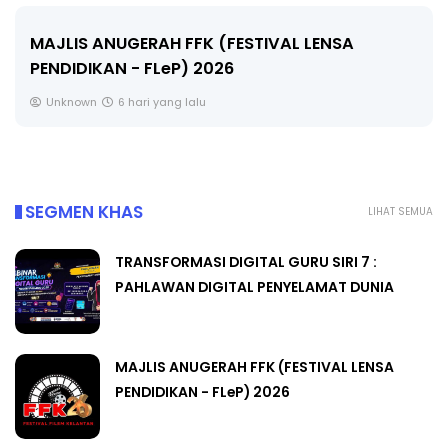
LIVE
🔴 [LIVE] MATEMATIK SR, WANG TAHUN 6 OLEH
CIKGU ANITA #ALLINONE #141 #...
Yu. Chekgu LK
8 hari yang lalu
SEGMEN KHAS
LIHAT SEMUA
TRANSFORMASI DIGITAL GURU SIRI 7 :
PAHLAWAN DIGITAL PENYELAMAT DUNIA
MAJLIS ANUGERAH FFK (FESTIVAL LENSA
PENDIDIKAN - FLeP) 2026