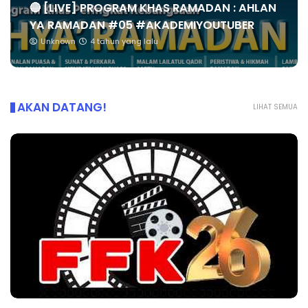
🔴 [LIVE] PROGRAM KHAS RAMADAN : AHLAN
YA RAMADAN #05 #AKADEMIYOUTUBER
Unknown
4 tahun yang lalu
AKAN DATANG!
LIHAT SEMUA