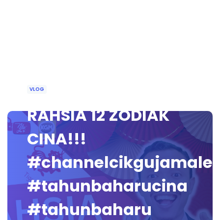
VLOG
RAHSIA 12 ZODIAK
CINA!!!
#channelcikgujamale
#tahunbaharucina
#tahunbaharu