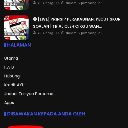
Yu. Chekgu LK
dalam 17 jam yang lalu
🔴 [LIVE] PRINSIP PERAKAUNAN, PECUT SKOR
SOALAN 1 TRIAL OLEH CIKGU WAN...
Yu. Chekgu LK
dalam 17 jam yang lalu
HALAMAN
Utama
F.A.Q
Hubungi
Kredit AYU
Jadual Tuisyen Percuma
Apps
DIBAWAKAN KEPADA ANDA OLEH