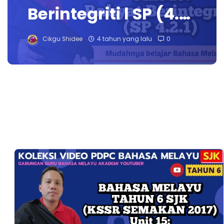
Berintegriti l SP (4.…
Cikgu Shidee
4 tahun yang lalu
0