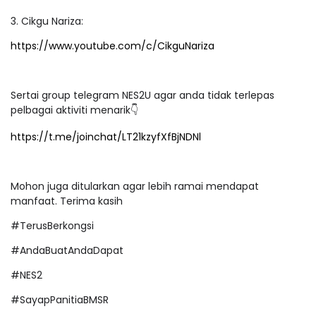
3. Cikgu Nariza:
https://www.youtube.com/c/CikguNariza
Sertai group telegram NES2U agar anda tidak terlepas
pelbagai aktiviti menarik👇
https://t.me/joinchat/LT21kzyfXfBjNDNl
Mohon juga ditularkan agar lebih ramai mendapat
manfaat. Terima kasih
#TerusBerkongsi
#AndaBuatAndaDapat
#NES2
#SayapPanitiaBMSR