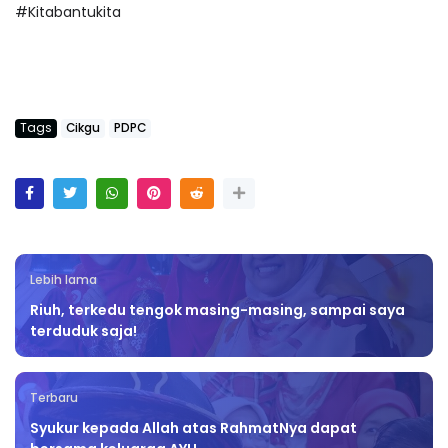
#Kitabantukita
Tags
Cikgu
PDPC
Lebih lama
Riuh, terkedu tengok masing-masing, sampai saya
terduduk saja!
Terbaru
Syukur kepada Allah atas RahmatNya dapat