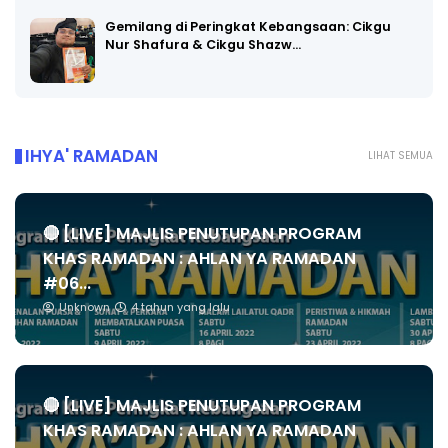
Gemilang di Peringkat Kebangsaan: Cikgu
Nur Shafura & Cikgu Shazw…
IHYA' RAMADAN
LIHAT SEMUA
🔴 [LIVE] MAJLIS PENUTUPAN PROGRAM
KHAS RAMADAN : AHLAN YA RAMADAN
#06...
Unknown
4 tahun yang lalu
🔴 [LIVE] MAJLIS PENUTUPAN PROGRAM
KHAS RAMADAN : AHLAN YA RAMADAN